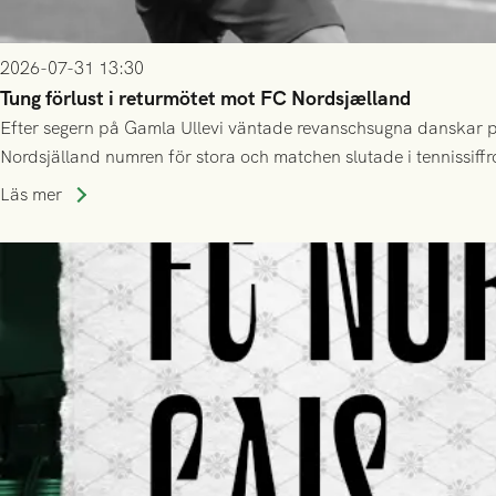
2026-07-31 13:30
Tung förlust i returmötet mot FC Nordsjælland
Efter segern på Gamla Ullevi väntade revanschsugna danskar på
Nordsjälland numren för stora och matchen slutade i tennissiffr
Läs mer