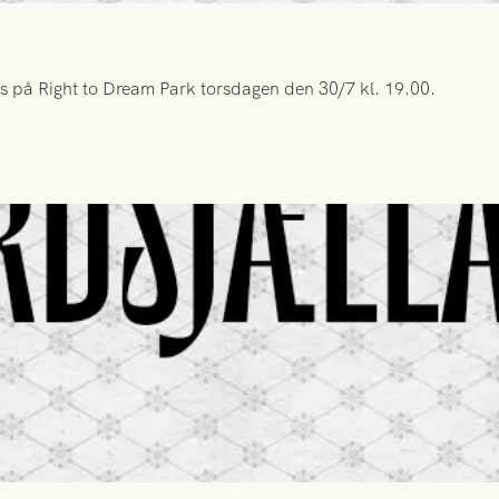
s på Right to Dream Park torsdagen den 30/7 kl. 19.00.