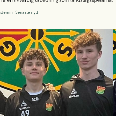
a få en likvärdig utbildning som landslagsspelarna.
ademin
Senaste nytt