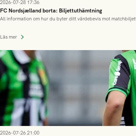
2026-07-28 17:36
FC Nordsjælland borta: Biljettuthämtning
All information om hur du byter ditt värdebevis mot matchbiljett
Läs mer
2026-07-26 21:00