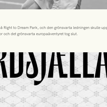
 Right to Dream Park, och den grönsvarta ledningen skulle upp
or och det grönsvarta europaäventyret tog slut.