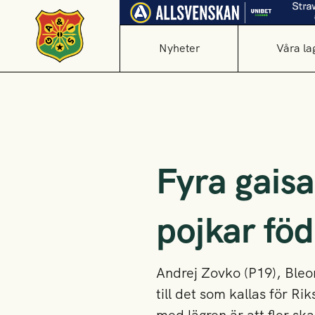
Nyheter
Våra la
Fyra gaisar
pojkar fö
Andrej Zovko (P19), Bleon
till det som kallas för R