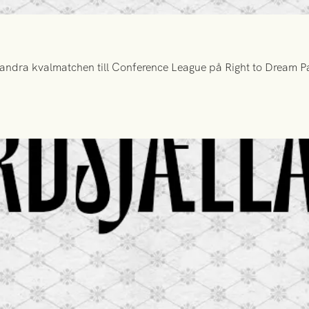
ndra kvalmatchen till Conference League på Right to Dream Par