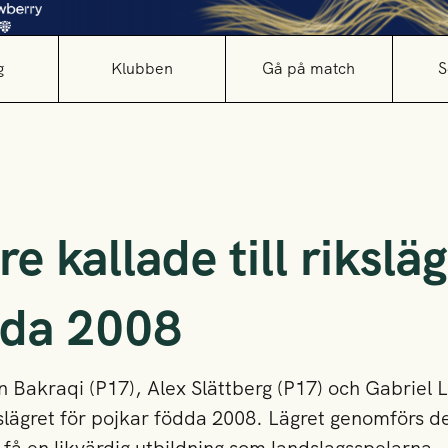
g
Klubben
Gå på match
S
e kallade till riksläg
dda 2008
 Bakraqi (P17), Alex Slättberg (P17) och Gabriel L
ikslägret för pojkar födda 2008. Lägret genomförs de