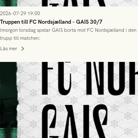
2026-07-29 19:00
Truppen till FC Nordsjælland - GAIS 30/7
Imorgon torsdag spelar GAIS borta mot FC Nordsjælland i den a
trupp till matchen:
Läs mer