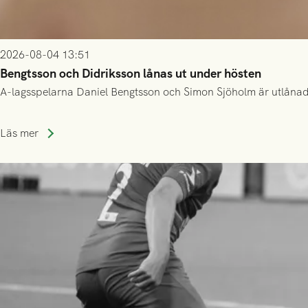
2026-08-04 13:51
Bengtsson och Didriksson lånas ut under hösten
A-lagsspelarna Daniel Bengtsson och Simon Sjöholm är utlånade t
Läs mer