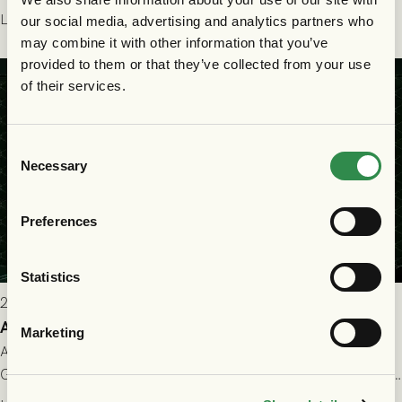
Holmberg och ledarstaben har tagit ut följande trupp till
Läs mer
our social media, advertising and analytics partners who
matchen:
may combine it with other information that you’ve
provided to them or that they’ve collected from your use
of their services.
Consent
Necessary
Selection
Preferences
Statistics
2026-07-22 9:00
Allt du behöver veta inför GAIS - FC Nordsjælland
Marketing
All evenemangsinformation du kan behöva inför ditt besök på
Gamla Ullevi och matchen mellan GAIS och FC Nordsjælland i
kvalet till Conference League! Avspark kl 19.00 på torsdag