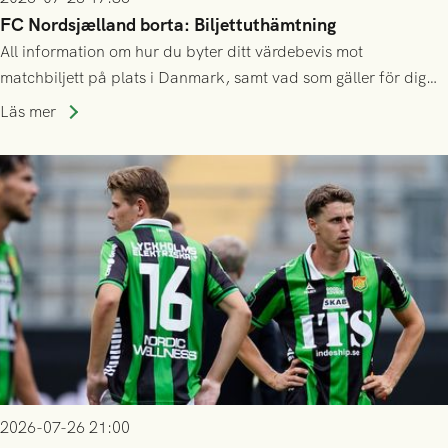
FC Nordsjælland borta: Biljettuthämtning
All information om hur du byter ditt värdebevis mot
matchbiljett på plats i Danmark, samt vad som gäller för dig
som står på reservlista eller fått förhinder.
Läs mer
2026-07-26 21:00