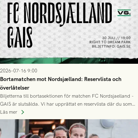
2026-07-16 9:00
Bortamatchen mot Nordsjælland: Reservlista och
överlåtelser
Biljetterna till bortasektionen för matchen FC Nordsjaelland -
GAIS är slutsålda. Vi har upprättat en reservlista där du som
ännu inte har någon biljett kan anmäla ditt intresse. Du kan
Läs mer
inte själv överlåta din biljett till någon annan.