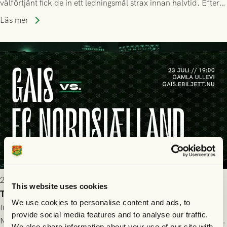
välförtjänt fick de in ett ledningsmål strax innan halvtid. Efter
halvtidsvilan sjönk tempot när Nordsjälland tilläts ha mer av
Läs mer
bollen, men GAIS försvarade sig disciplinerat och säkrade en
seger! Matchfoto: Mikael Josefsson & Lasse Ekström
2026-07-22 19:00
This website uses cookies
Truppen till GAIS - FC Nordsjælland 23/7
We use cookies to personalise content and ads, to
Imorgon torsdag spelar GAIS herrar hemma mot FC
provide social media features and to analyse our traffic.
Nordsjælland på Gamla Ullevi med avspark kl 19.00! Fredrik
We also share information about your use of our site with