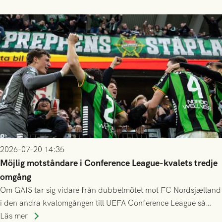
finess.
2026-07-20 14:35
Möjlig motståndare i Conference League-kvalets tredje
omgång
Om GAIS tar sig vidare från dubbelmötet mot FC Nordsjælland
i den andra kvalomgången till UEFA Conference League så
spelas den tredje kvalomgången kort därpå. Motståndare blir
Läs mer