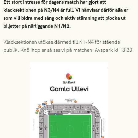
Ett stort intresse för dagens match har gjort att
klacksektionen på N3/N4 är full. Vi hänvisar därför alla er
som vill bidra med sång och aktiv stämning att plocka ut
biljetter på närliggande N1/N2.
Klacksektionen utökas därmed till N1-N4 för stående
publik. Knö ihop er så ses vi på matchen. Avspark kl 13.30.