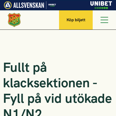
Köp biljett
Fullt på
klacksektionen -
Fyll på vid utökade
N1/N2