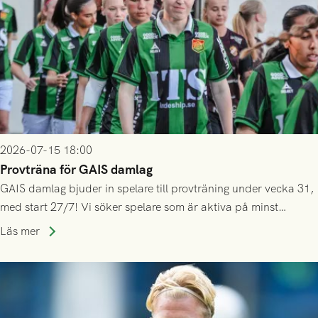
2026-07-15 18:00
Provträna för GAIS damlag
GAIS damlag bjuder in spelare till provträning under vecka 31,
med start 27/7! Vi söker spelare som är aktiva på minst
division 3-nivå.
Läs mer