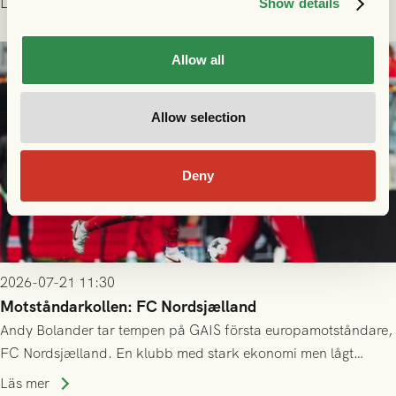
Läs mer
Show details
23/7.
Allow all
Allow selection
Deny
2026-07-21 11:30
Motståndarkollen: FC Nordsjælland
Andy Bolander tar tempen på GAIS första europamotståndare,
FC Nordsjælland. En klubb med stark ekonomi men lågt
publiksnitt, ett lag med både kollektiv styrka och individuell
Läs mer