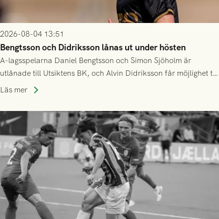
2026-08-04 13:51
Bengtsson och Didriksson lånas ut under hösten
A-lagsspelarna Daniel Bengtsson och Simon Sjöholm är
utlånade till Utsiktens BK, och Alvin Didriksson får möjlighet till
speltid i Hestrafors genom föreningssamarbete.
Läs mer