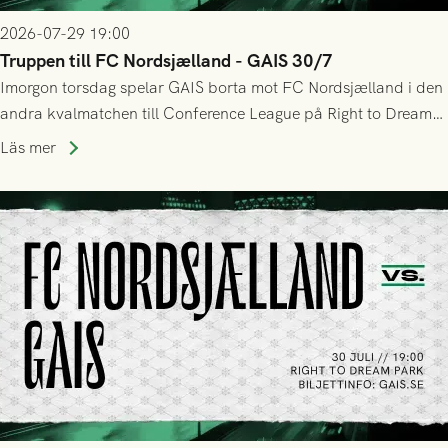
2026-07-29 19:00
Truppen till FC Nordsjælland - GAIS 30/7
Imorgon torsdag spelar GAIS borta mot FC Nordsjælland i den
andra kvalmatchen till Conference League på Right to Dream
Park! Fredrik Holmberg och ledarstaben har tagit ut följande
Läs mer
trupp till matchen: