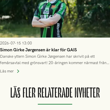
2026-07-15 13:00
Simon Girke Jørgensen är klar för GAIS
Danske yttern Simon Girke Jørgensen har skrivit på ett
femårsavtal med grönsvart! 20-åringen kommer närmast från
spel i färöiska Skála IF.
Läs mer
LÄS FLER RELATERADE NYHETER