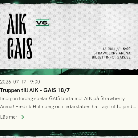
2026-07-17 19:00
Truppen till AIK - GAIS 18/7
Imorgon lördag spelar GAIS borta mot AIK på Strawberry
Arena! Fredrik Holmberg och ledarstaben har tagit ut följande
trupp till matchen:
Läs mer