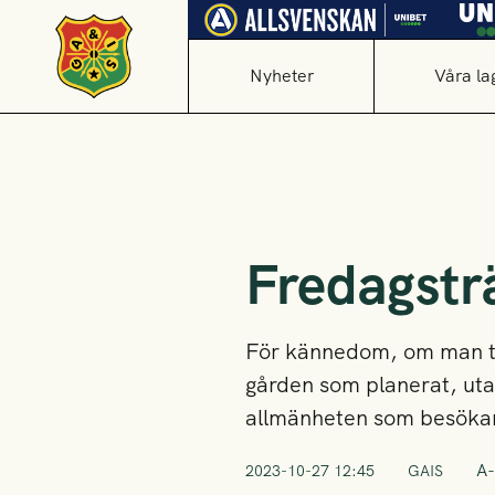
Nyheter
Våra la
Fredagsträ
För kännedom, om man tä
gården som planerat, utan
allmänheten som besöka
A-
2023-10-27 12:45
GAIS