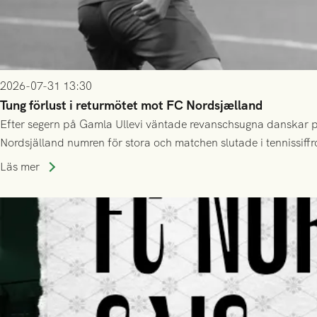
2026-07-31 13:30
Tung förlust i returmötet mot FC Nordsjælland
Efter segern på Gamla Ullevi väntade revanschsugna danskar på
Nordsjälland numren för stora och matchen slutade i tennissiffr
Läs mer