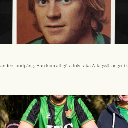
anders bortgång. Han kom att göra tolv raka A-lagssäsonger i Gr