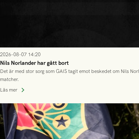
2026-08-07 14:20
Nils Norlander har gått bort
Det är med stor sorg som GAIS tagit emot beskedet om Nils Norl
matcher.
Läs mer