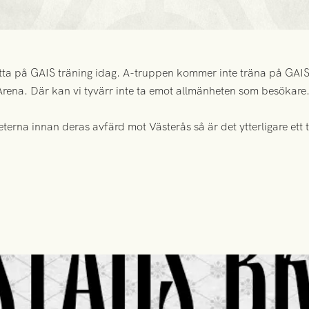
ta på GAIS träning idag. A-truppen kommer inte träna på GAI
a Arena. Där kan vi tyvärr inte ta emot allmänheten som besökare
leterna innan deras avfärd mot Västerås så är det ytterligare ett