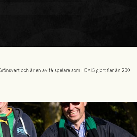
önsvart och är en av få spelare som i GAIS gjort fler än 200