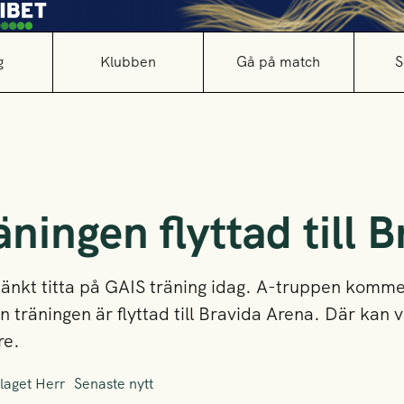
g
Klubben
Gå på match
S
ningen flyttad till B
nkt titta på GAIS träning idag. A-truppen kommer
 träningen är flyttad till Bravida Arena. Där kan v
re.
laget Herr
Senaste nytt