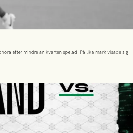
höra efter mindre än kvarten spelad. På lika mark visade sig