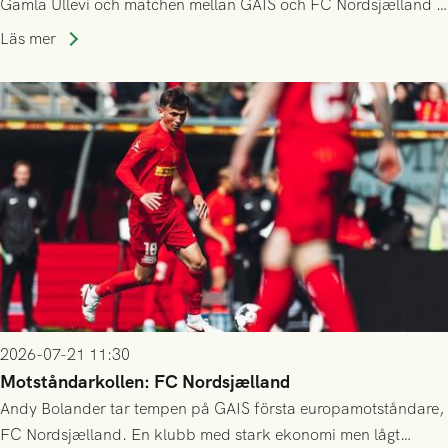
Gamla Ullevi och matchen mellan GAIS och FC Nordsjælland i
kvalet till Conference League! Avspark kl 19.00 på torsdag
Läs mer
23/7.
2026-07-21 11:30
Motståndarkollen: FC Nordsjælland
Andy Bolander tar tempen på GAIS första europamotståndare,
FC Nordsjælland. En klubb med stark ekonomi men lågt