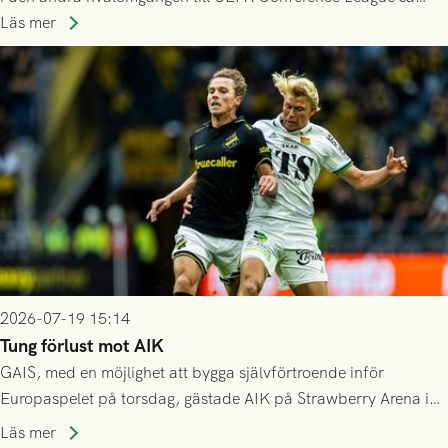
spelas den tredje kvalomgången kort därpå. Motståndare blir
Läs mer
då vinnaren i mötet mellan isländska Valur och HŠK Zrinjski
Mostar från Bosnien och Hercegovina.
2026-07-19 15:14
Tung förlust mot AIK
GAIS, med en möjlighet att bygga självförtroende inför
Europaspelet på torsdag, gästade AIK på Strawberry Arena i
Stockholm . Men trots konstant hotande i första halvlek av
Läs mer