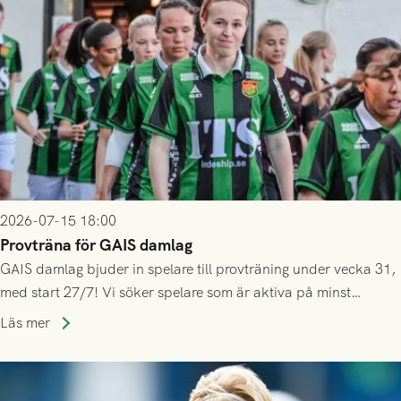
2026-07-15 18:00
Provträna för GAIS damlag
GAIS damlag bjuder in spelare till provträning under vecka 31,
med start 27/7! Vi söker spelare som är aktiva på minst
division 3-nivå.
Läs mer