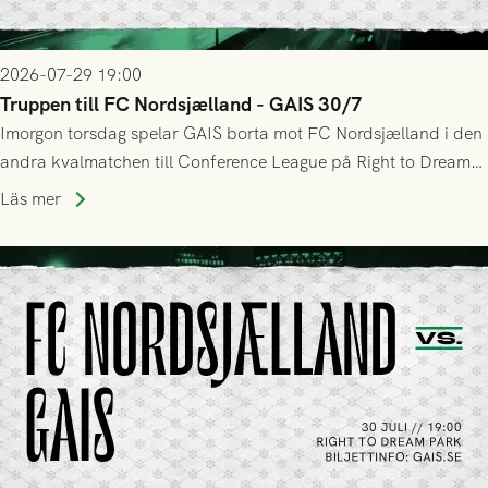
2026-07-29 19:00
Truppen till FC Nordsjælland - GAIS 30/7
Imorgon torsdag spelar GAIS borta mot FC Nordsjælland i den
andra kvalmatchen till Conference League på Right to Dream
Park! Fredrik Holmberg och ledarstaben har tagit ut följande
Läs mer
trupp till matchen: