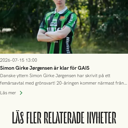
2026-07-15 13:00
Simon Girke Jørgensen är klar för GAIS
Danske yttern Simon Girke Jørgensen har skrivit på ett
femårsavtal med grönsvart! 20-åringen kommer närmast från
spel i färöiska Skála IF.
Läs mer
LÄS FLER RELATERADE NYHETER