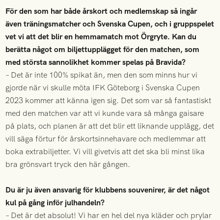
För den som har både årskort och medlemskap så ingår
även träningsmatcher och Svenska Cupen, och i gruppspelet
vet vi att det blir en hemmamatch mot Örgryte. Kan du
berätta något om biljettupplägget för den matchen, som
med största sannolikhet kommer spelas på Bravida?
– Det är inte 100% spikat än, men den som minns hur vi
gjorde när vi skulle möta IFK Göteborg i Svenska Cupen
2023 kommer att känna igen sig. Det som var så fantastiskt
med den matchen var att vi kunde vara så många gaisare
på plats, och planen är att det blir ett liknande upplägg, det
vill säga förtur för årskortsinnehavare och medlemmar att
boka extrabiljetter. Vi vill givetvis att det ska bli minst lika
bra grönsvart tryck den här gången.
Du är ju även ansvarig för klubbens souvenirer, är det något
kul på gång inför julhandeln?
– Det är det absolut! Vi har en hel del nya kläder och prylar