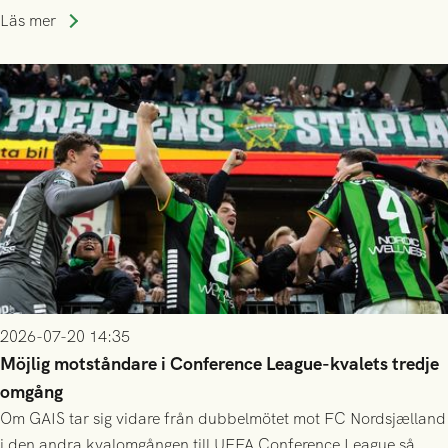
publiksnitt, ett lag med både kollektiv styrka och individuell
Läs mer
finess.
2026-07-20 14:35
Möjlig motståndare i Conference League-kvalets tredje
omgång
Om GAIS tar sig vidare från dubbelmötet mot FC Nordsjælland
i den andra kvalomgången till UEFA Conference League så