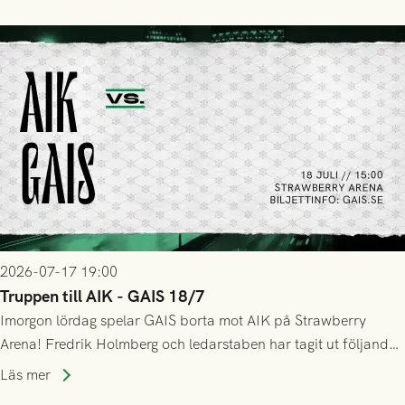
GAIS så var det AIK, i andra halvlek, som höjde tempot och
lyckades få in 2-0.
2026-07-17 19:00
Truppen till AIK - GAIS 18/7
Imorgon lördag spelar GAIS borta mot AIK på Strawberry
Arena! Fredrik Holmberg och ledarstaben har tagit ut följande
trupp till matchen:
Läs mer