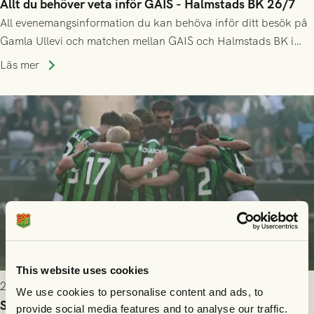
Allt du behöver veta inför GAIS - Halmstads BK 26/7
All evenemangsinformation du kan behöva inför ditt besök på
Gamla Ullevi och matchen mellan GAIS och Halmstads BK i
Allsvenskan! Avspark kl 16.30 på söndag 26/7.
Läs mer
This website uses cookies
2026-07-24 16:40
We use cookies to personalise content and ads, to
Seger i första kvalmatchen mot FC Nordsjælland
provide social media features and to analyse our traffic.