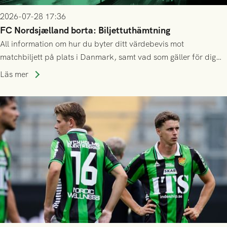
2026-07-28 17:36
FC Nordsjælland borta: Biljettuthämtning
All information om hur du byter ditt värdebevis mot
matchbiljett på plats i Danmark, samt vad som gäller för dig
som står på reservlista eller fått förhinder.
Läs mer