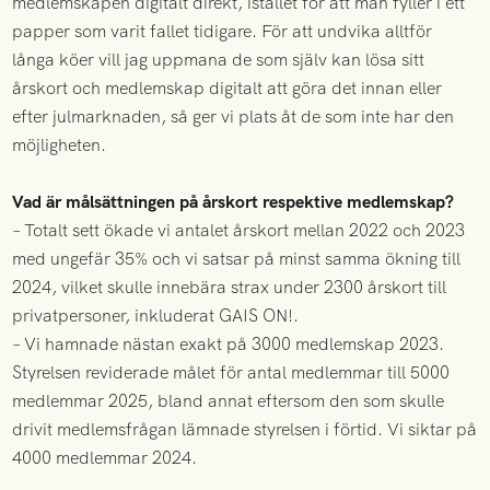
medlemskapen digitalt direkt, istället för att man fyller i ett
papper som varit fallet tidigare. För att undvika alltför
långa köer vill jag uppmana de som själv kan lösa sitt
årskort och medlemskap digitalt att göra det innan eller
efter julmarknaden, så ger vi plats åt de som inte har den
möjligheten.
Vad är målsättningen på årskort respektive medlemskap?
– Totalt sett ökade vi antalet årskort mellan 2022 och 2023
med ungefär 35% och vi satsar på minst samma ökning till
2024, vilket skulle innebära strax under 2300 årskort till
privatpersoner, inkluderat GAIS ON!.
– Vi hamnade nästan exakt på 3000 medlemskap 2023.
Styrelsen reviderade målet för antal medlemmar till 5000
medlemmar 2025, bland annat eftersom den som skulle
drivit medlemsfrågan lämnade styrelsen i förtid. Vi siktar på
4000 medlemmar 2024.