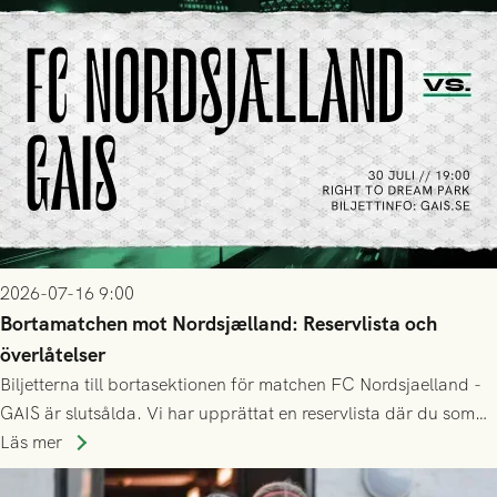
2026-07-16 9:00
Bortamatchen mot Nordsjælland: Reservlista och
överlåtelser
Biljetterna till bortasektionen för matchen FC Nordsjaelland -
GAIS är slutsålda. Vi har upprättat en reservlista där du som
ännu inte har någon biljett kan anmäla ditt intresse. Du kan
Läs mer
inte själv överlåta din biljett till någon annan.