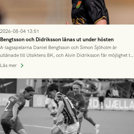
2026-08-04 13:51
Bengtsson och Didriksson lånas ut under hösten
A-lagsspelarna Daniel Bengtsson och Simon Sjöholm är
utlånade till Utsiktens BK, och Alvin Didriksson får möjlighet till
speltid i Hestrafors genom föreningssamarbete.
Läs mer