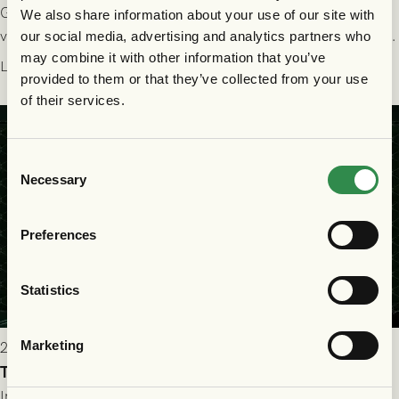
GAIS dominerade i första halvlek och skapade fler chanser,
We also share information about your use of our site with
välförtjänt fick de in ett ledningsmål strax innan halvtid. Efter
our social media, advertising and analytics partners who
halvtidsvilan sjönk tempot när Nordsjälland tilläts ha mer av
may combine it with other information that you’ve
Läs mer
provided to them or that they’ve collected from your use
bollen, men GAIS försvarade sig disciplinerat och säkrade en
of their services.
seger! Matchfoto: Mikael Josefsson & Lasse Ekström
Consent
Necessary
Selection
Preferences
Statistics
Marketing
2026-07-22 19:00
Truppen till GAIS - FC Nordsjælland 23/7
Imorgon torsdag spelar GAIS herrar hemma mot FC