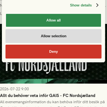
Nordsjælland på Gamla Ullevi med avspark kl 19.00! Fredrik
Show details
Holmberg och ledarstaben har tagit ut följande trupp till
Läs mer
matchen:
Allow all
Allow selection
Deny
2026-07-22 9:00
Allt du behöver veta inför GAIS - FC Nordsjælland
All evenemangsinformation du kan behöva inför ditt besök på