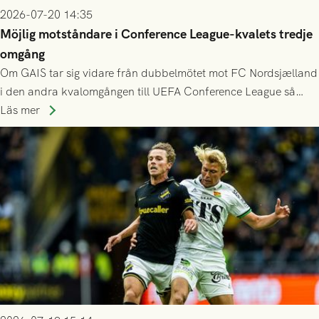
2026-07-20 14:35
Möjlig motståndare i Conference League-kvalets tredje
omgång
Om GAIS tar sig vidare från dubbelmötet mot FC Nordsjælland
i den andra kvalomgången till UEFA Conference League så
spelas den tredje kvalomgången kort därpå. Motståndare blir
Läs mer
då vinnaren i mötet mellan isländska Valur och HŠK Zrinjski
Mostar från Bosnien och Hercegovina.