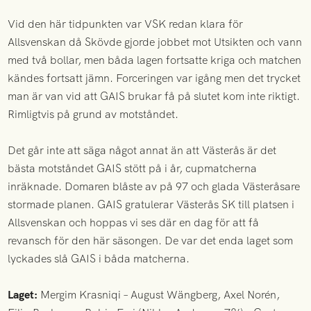
Vid den här tidpunkten var VSK redan klara för
Allsvenskan då Skövde gjorde jobbet mot Utsikten och vann
med två bollar, men båda lagen fortsatte kriga och matchen
kändes fortsatt jämn. Forceringen var igång men det trycket
man är van vid att GAIS brukar få på slutet kom inte riktigt.
Rimligtvis på grund av motståndet.
Det går inte att säga något annat än att Västerås är det
bästa motståndet GAIS stött på i år, cupmatcherna
inräknade. Domaren blåste av på 97 och glada Västeråsare
stormade planen. GAIS gratulerar Västerås SK till platsen i
Allsvenskan och hoppas vi ses där en dag för att få
revansch för den här säsongen. De var det enda laget som
lyckades slå GAIS i båda matcherna.
Laget:
Mergim Krasniqi – August Wängberg, Axel Norén,