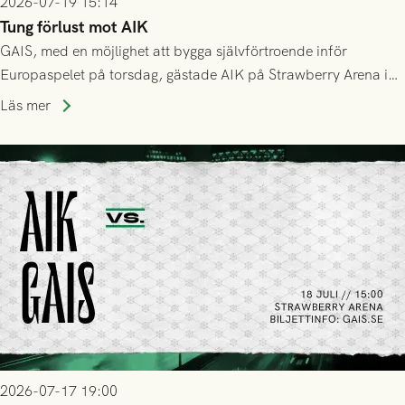
2026-07-19 15:14
Tung förlust mot AIK
GAIS, med en möjlighet att bygga självförtroende inför
Europaspelet på torsdag, gästade AIK på Strawberry Arena i
Stockholm . Men trots konstant hotande i första halvlek av
Läs mer
GAIS så var det AIK, i andra halvlek, som höjde tempot och
lyckades få in 2-0.
2026-07-17 19:00