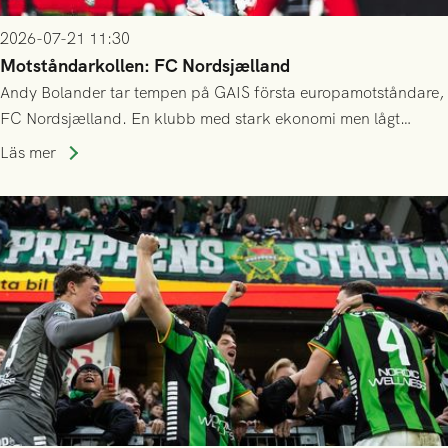
2026-07-21 11:30
Motståndarkollen: FC Nordsjælland
Andy Bolander tar tempen på GAIS första europamotståndare,
FC Nordsjælland. En klubb med stark ekonomi men lågt
publiksnitt, ett lag med både kollektiv styrka och individuell
Läs mer
finess.