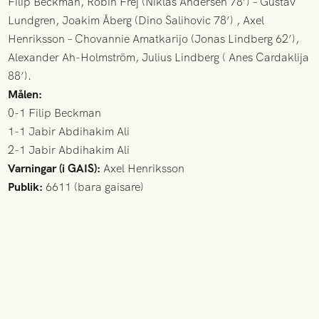
Filip Beckman, Robin Frej (Niklas Andersen 78’) – Gustav
Lundgren, Joakim Åberg (Dino Salihovic 78’) , Axel
Henriksson – Chovannie Amatkarijo (Jonas Lindberg 62’),
Alexander Ah-Holmström, Julius Lindberg ( Anes Cardaklija
88’).
Målen:
0-1 Filip Beckman
1-1 Jabir Abdihakim Ali
2-1 Jabir Abdihakim Ali
Varningar (i GAIS):
Axel Henriksson
Publik:
6611 (bara gaisare)