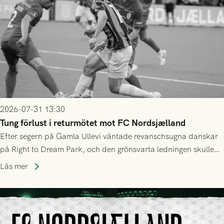
2026-07-31 13:30
Tung förlust i returmötet mot FC Nordsjælland
Efter segern på Gamla Ullevi väntade revanschsugna danskar
på Right to Dream Park, och den grönsvarta ledningen skulle
upphöra efter mindre än kvarten spelad. På lika mark visade
Läs mer
sig Nordsjälland numren för stora och matchen slutade i
tennissiffror och det grönsvarta europaäventyret tog slut.