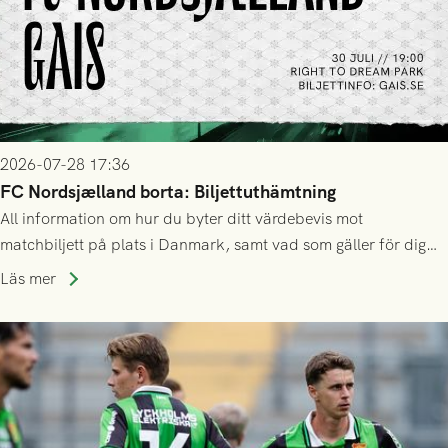
2026-07-28 17:36
FC Nordsjælland borta: Biljettuthämtning
All information om hur du byter ditt värdebevis mot
matchbiljett på plats i Danmark, samt vad som gäller för dig
som står på reservlista eller fått förhinder.
Läs mer