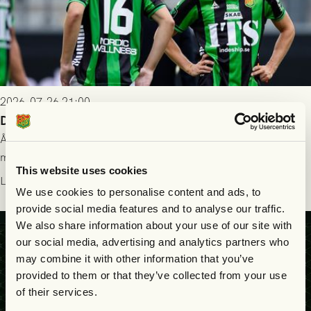
2026-07-26 21:00
Delad poäng mot Halmstads BK
Åter i Allsvenskan stod Halmstads BK för motståndet i en
match som vägde tungt till fördel för GAIS, men där poängen
This website uses cookies
delades efter dramatik på tilläggstid.
Läs mer
We use cookies to personalise content and ads, to
provide social media features and to analyse our traffic.
We also share information about your use of our site with
our social media, advertising and analytics partners who
may combine it with other information that you’ve
provided to them or that they’ve collected from your use
of their services.