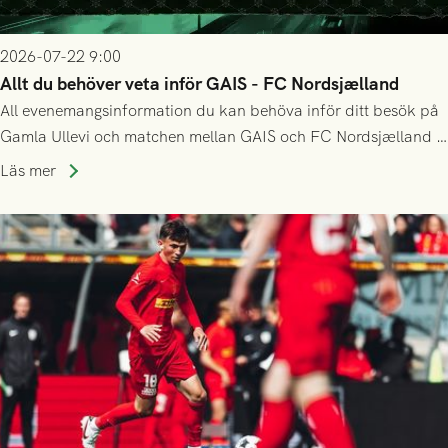
2026-07-22 9:00
Allt du behöver veta inför GAIS - FC Nordsjælland
All evenemangsinformation du kan behöva inför ditt besök på
Gamla Ullevi och matchen mellan GAIS och FC Nordsjælland i
kvalet till Conference League! Avspark kl 19.00 på torsdag
Läs mer
23/7.