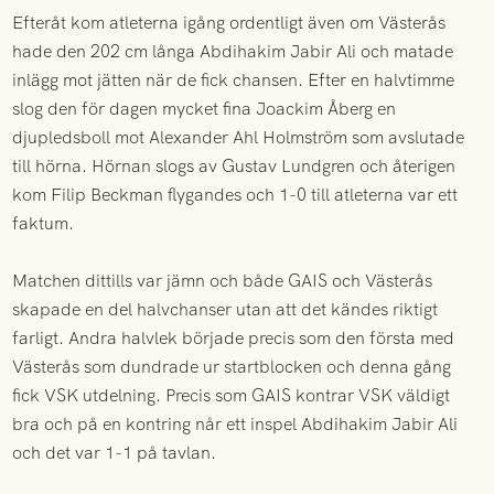
Efteråt kom atleterna igång ordentligt även om Västerås
hade den 202 cm långa Abdihakim Jabir Ali och matade
inlägg mot jätten när de fick chansen. Efter en halvtimme
slog den för dagen mycket fina Joackim Åberg en
djupledsboll mot Alexander Ahl Holmström som avslutade
till hörna. Hörnan slogs av Gustav Lundgren och återigen
kom Filip Beckman flygandes och 1-0 till atleterna var ett
faktum.
Matchen dittills var jämn och både GAIS och Västerås
skapade en del halvchanser utan att det kändes riktigt
farligt. Andra halvlek började precis som den första med
Västerås som dundrade ur startblocken och denna gång
fick VSK utdelning. Precis som GAIS kontrar VSK väldigt
bra och på en kontring når ett inspel Abdihakim Jabir Ali
och det var 1-1 på tavlan.