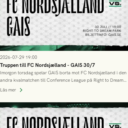
2026-07-29 19:00
Truppen till FC Nordsjælland - GAIS 30/7
Imorgon torsdag spelar GAIS borta mot FC Nordsjælland i den
andra kvalmatchen till Conference League på Right to Dream
Park! Fredrik Holmberg och ledarstaben har tagit ut följande
Läs mer
trupp till matchen: