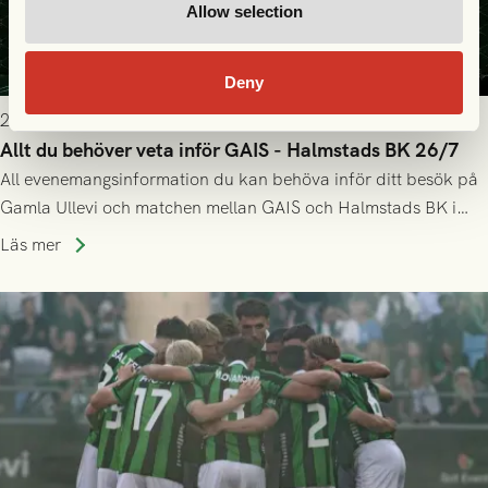
Allow selection
Deny
2026-07-25 9:00
Allt du behöver veta inför GAIS - Halmstads BK 26/7
All evenemangsinformation du kan behöva inför ditt besök på
Gamla Ullevi och matchen mellan GAIS och Halmstads BK i
Allsvenskan! Avspark kl 16.30 på söndag 26/7.
Läs mer