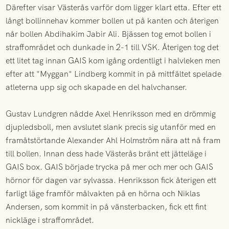
Därefter visar Västerås varför dom ligger klart etta. Efter ett
långt bollinnehav kommer bollen ut på kanten och återigen
når bollen Abdihakim Jabir Ali. Bjässen tog emot bollen i
straffområdet och dunkade in 2-1 till VSK. Återigen tog det
ett litet tag innan GAIS kom igång ordentligt i halvleken men
efter att "Myggan" Lindberg kommit in på mittfältet spelade
atleterna upp sig och skapade en del halvchanser.
Gustav Lundgren nådde Axel Henriksson med en drömmig
djupledsboll, men avslutet slank precis sig utanför med en
framåtstörtande Alexander Ahl Holmström nära att nå fram
till bollen. Innan dess hade Västerås bränt ett jätteläge i
GAIS box. GAIS började trycka på mer och mer och GAIS
hörnor för dagen var sylvassa. Henriksson fick återigen ett
farligt läge framför målvakten på en hörna och Niklas
Andersen, som kommit in på vänsterbacken, fick ett fint
nickläge i straffområdet.