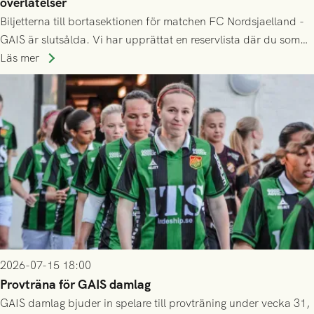
överlåtelser
Biljetterna till bortasektionen för matchen FC Nordsjaelland -
GAIS är slutsålda. Vi har upprättat en reservlista där du som
ännu inte har någon biljett kan anmäla ditt intresse. Du kan
Läs mer
inte själv överlåta din biljett till någon annan.
2026-07-15 18:00
Provträna för GAIS damlag
GAIS damlag bjuder in spelare till provträning under vecka 31,