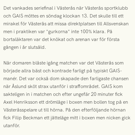
Det vankades seriefinal i Västerås när Västerås sportklubb
och GAIS möttes en söndag klockan 13. Det skulle till ett
mirakel för Västerås att missa direktplatsen till Allsvenskan
men i praktiken var "gurkorna" inte 100% klara. På
bortaläktaren var det knökat och arenan var för första
gången i år slutsåld.
När domaren blåste igång matchen var det Västerås som
började allra bäst och kontrade farligt på typiskt GAIS-
manér. Det var också dom skapade den farligaste chansen
när Åslund sköt strax utanför i straffområdet. GAIS kom
sakteligen in i matchen och efter ungefär 20 minuter fick
Axel Henriksson ett drömläge i boxen men bollen tog på en
Västeråsspelare ut till hörna. På den efterföljande hörnan
fick Filip Beckman ett jätteläge mitt i boxen men nicken gick
utanför.