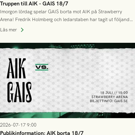
Truppen till AIK - GAIS 18/7
Imorgon lördag spelar GAIS borta mot AIK på Strawberry
Arena! Fredrik Holmberg och ledarstaben har tagit ut följande
trupp till matchen:
Läs mer
2026-07-17 9:00
Publikinformation: AIK borta 18/7