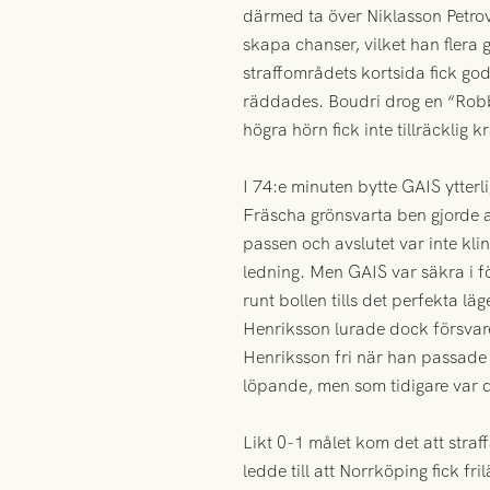
därmed ta över Niklasson Petrovi
skapa chanser, vilket han flera g
straffområdets kortsida fick god
räddades. Boudri drog en “Robb
högra hörn fick inte tillräcklig kr
I 74:e minuten bytte GAIS ytterl
Fräscha grönsvarta ben gjorde a
passen och avslutet var inte kli
ledning. Men GAIS var säkra i 
runt bollen tills det perfekta 
Henriksson lurade dock försvaret
Henriksson fri när han passade 
löpande, men som tidigare var d
Likt 0-1 målet kom det att stra
ledde till att Norrköping fick f