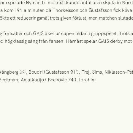
ng som spelade Nyman fri mot mål kunde anfallaren skjuta in Norrk
na kom i 91:a minuten då Thorkelsson och Gustafsson fick kliv
sökte ett reduceringsmål trots given förlust, men matchen sluta
 fortsätter och GAIS åker ur cupen redan i gruppspelet. Trots
 högklassig sång från fansen. Härnäst spelar GAIS derby mot Ö
ängberg (K), Boudri (Gustafsson 91’), Frej, Sims, Niklasson-Pe
Beckman, Amatkarijo ( Becirovic 74’), Ibrahim