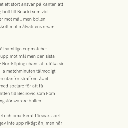
t ett stort ansvar på kanten att
 boll till Boudri som vid
ner mot mål, men bollen
skott mot målvaktens nedre
mål samtliga cupmatcher.
a upp mot mål men den sista
av Norrköping chans att utöka sin
81:a matchminuten tålmodigt
on utanför straffområdet.
med spelare för att få
tten till Becirovic som kom
pingsförsvarare bollen.
pel och omarkerat försvarsspel
gav inte upp riktigt än, men när