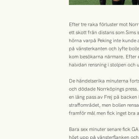
Efter tre raka förluster mot No
ett skott från distans som Sims 
hörna varpå Peking inte kunde a
på vänsterkanten och lyfte boll
kom besökarna närmare. Efter e
halvdan rensning i stolpen och 
De händelserika minuterna fort
och dödade Norrköpings press. N
en lång pass av Frej på backen k
straffområdet, men bollen rensad
framför mål men fick inget bra 
Bara sex minuter senare fick GA
högt upp på vänsterflanken och f