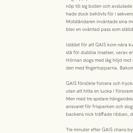
nöp till sig bollen och avslutad
hade dock behövts för i sekvense
Motståndaren inväntade sina me
blev en oväntad pass som ställde
Istället för att GAIS kom nära k
stå för dubbla insatser, varav e
Hörnan slogs med låg höjd mot nä
den med fingertopparna. Bakom
GAIS försökte forcera och tryck
utan att hitta en lucka i försvare
Men med tre spelare hängandes på
ansvaret för frisparken och slog
backens nick träffade ribban, 
Tre minuter efter GAIS chans byt