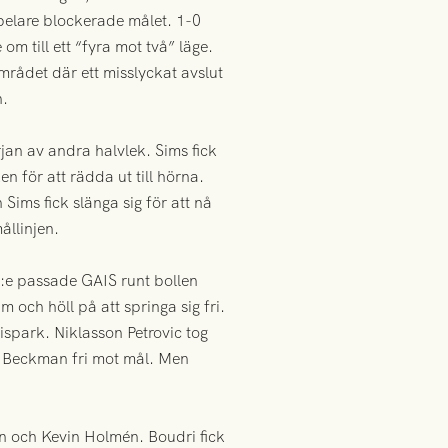
spelare blockerade målet. 1-0
m till ett “fyra mot två” läge.
rådet där ett misslyckat avslut
n.
rjan av andra halvlek. Sims fick
n för att rädda ut till hörna.
Sims fick slänga sig för att nå
ållinjen.
5:e passade GAIS runt bollen
am och höll på att springa sig fri.
ispark. Niklasson Petrovic tog
ill Beckman fri mot mål. Men
ren och Kevin Holmén. Boudri fick