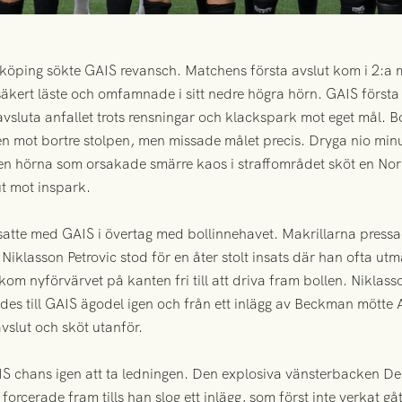
rrköping sökte GAIS revansch. Matchens första avslut kom i 2:a 
säkert läste och omfamnade i sitt nedre högra hörn. GAIS första
vsluta anfallet trots rensningar och klackspark mot eget mål.
en mot bortre stolpen, men missade målet precis. Dryga nio minu
n hörna som orsakade smärre kaos i straffområdet sköt en Nor
ut mot inspark.
satte med GAIS i övertag med bollinnehavet. Makrillarna press
iklasson Petrovic stod för en åter stolt insats där han ofta ut
om nyförvärvet på kanten fri till att driva fram bollen. Niklass
es till GAIS ägodel igen och från ett inlägg av Beckman mötte Am
avslut och sköt utanför.
IS chans igen att ta ledningen. Den explosiva vänsterbacken De
orcerade fram tills han slog ett inlägg, som först inte verkat 