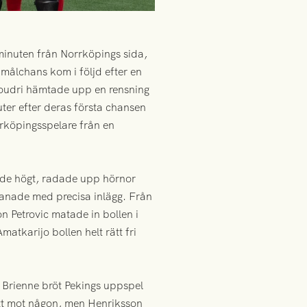
minuten från Norrköpings sida,
 målchans kom i följd efter en
 Boudri hämtade upp en rensning
ter efter deras första chansen
rköpingsspelare från en
ade högt, radade upp hörnor
manade med precisa inlägg. Från
on Petrovic matade in bollen i
atkarijo bollen helt rätt fri
 Brienne bröt Pekings uppspel
gått mot någon, men Henriksson