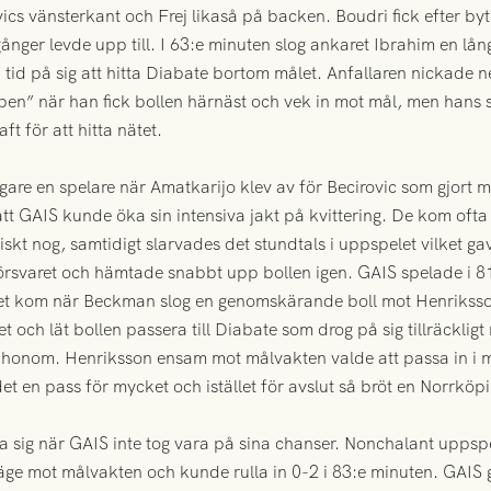
cs vänsterkant och Frej likaså på backen. Boudri fick efter byte
ånger levde upp till. I 63:e minuten slog ankaret Ibrahim en lång
 tid på sig att hitta Diabate bortom målet. Anfallaren nickade 
en” när han fick bollen härnäst och vek in mot mål, men hans 
aft för att hitta nätet.
igare en spelare när Amatkarijo klev av för Becirovic som gjort 
tt GAIS kunde öka sin intensiva jakt på kvittering. De kom oft
niskt nog, samtidigt slarvades det stundtals i uppspelet vilket g
försvaret och hämtade snabbt upp bollen igen. GAIS spelade i 
läget kom när Beckman slog en genomskärande boll mot Henrikss
 och lät bollen passera till Diabate som drog på sig tillräckligt 
honom. Henriksson ensam mot målvakten valde att passa in i mi
et en pass för mycket och istället för avslut så bröt en Norrkö
ffa sig när GAIS inte tog vara på sina chanser. Nonchalant upps
riläge mot målvakten och kunde rulla in 0-2 i 83:e minuten. GAIS 