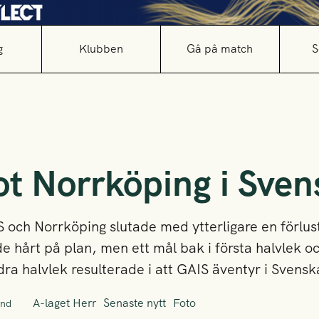
g
Klubben
Gå på match
S
ot Norrköping i Sve
 och Norrköping slutade med ytterligare en förlus
e hårt på plan, men ett mål bak i första halvlek 
ndra halvlek resulterade i att GAIS äventyr i Svens
A-laget Herr
Senaste nytt
Foto
und