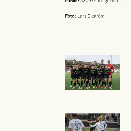
Publik:
3300 (bara gaisare)
Foto:
Lars Ekström