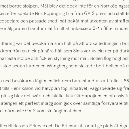
e mot bortre stolpen. Mål blev det dock inte för en Norrköpings
n efter spelade Norrköping sig fria från GAIS press och ställde o
dspelare och passade snett inåt bakåt mot utkanten av straffom
 målgöraren framför mål fri till att inkassera 0-1 i 38:e minute
vittering var det besökarna som höll på att utöka ledningen i bö
n kom från en nick på nära håll som Sims var kvickt ner på durke
rmsta stolpe och fick en styrning mot mål. Bollen flög högt och 
 stod sedan kaptenen Wängberg som nickade bort bollen på m
a ned besökarna lågt men fick dem bara stundtals att falla. I 5
t tills Henriksson vid halvplan tog initiativet, väggspelade sig fr
 sig blev det svårt och istället fick Gårdapojken en offensiv fr
 återigen ett perfekt inlägg som gick över samtliga försvarare t
det närmaste GAIS kom så långt matchen.
tes Niklasson Petrovic och De Brienne ut för att ge plats åt Åg