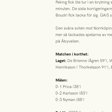
Peking fick lite tur i en brytni
minuten. De sista korrigeringar
Boudri fick tacka för sig. GAIS 
Den svåra sviten mot Norrköping
mer så tackades spelarna av med
på Åbyvallen.
Matchen i korthet:
Laget:
De Brienne (Ågren 59’), W
Henriksson ( Thorkelsson 91’), 
Målen:
0-1 Prica (38’)
0-2 Karlsson (83’)
0-3 Nyman (88’)