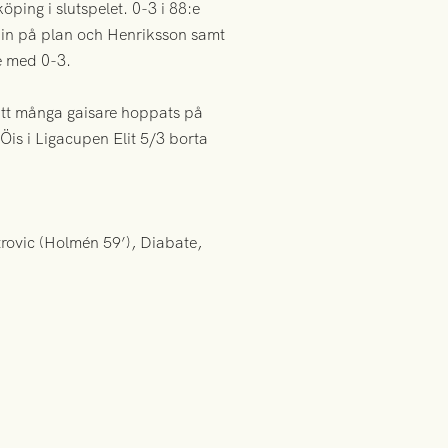
öping i slutspelet. 0-3 i 88:e
a in på plan och Henriksson samt
de med 0-3.
 att många gaisare hoppats på
is i Ligacupen Elit 5/3 borta
trovic (Holmén 59’), Diabate,