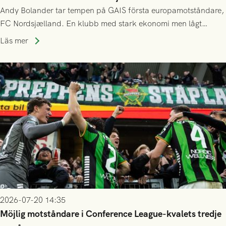
Andy Bolander tar tempen på GAIS första europamotståndare,
FC Nordsjælland. En klubb med stark ekonomi men lågt
publiksnitt, ett lag med både kollektiv styrka och individuell
Läs mer
finess.
2026-07-20 14:35
Möjlig motståndare i Conference League-kvalets tredje