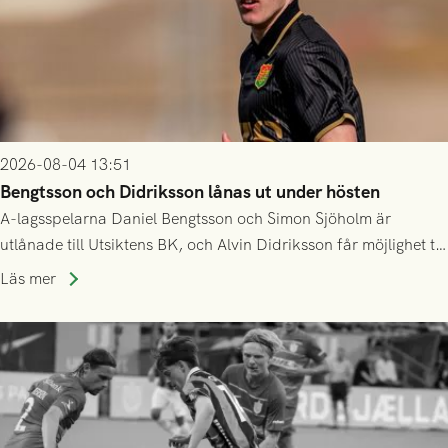
2026-08-04 13:51
Bengtsson och Didriksson lånas ut under hösten
A-lagsspelarna Daniel Bengtsson och Simon Sjöholm är
utlånade till Utsiktens BK, och Alvin Didriksson får möjlighet till
speltid i Hestrafors genom föreningssamarbete.
Läs mer