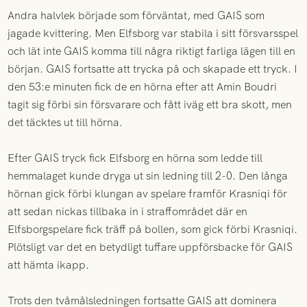
Andra halvlek började som förväntat, med GAIS som
jagade kvittering. Men Elfsborg var stabila i sitt försvarsspel
och lät inte GAIS komma till några riktigt farliga lägen till en
början. GAIS fortsatte att trycka på och skapade ett tryck. I
den 53:e minuten fick de en hörna efter att Amin Boudri
tagit sig förbi sin försvarare och fått iväg ett bra skott, men
det täcktes ut till hörna.
Efter GAIS tryck fick Elfsborg en hörna som ledde till
hemmalaget kunde dryga ut sin ledning till 2-0. Den långa
hörnan gick förbi klungan av spelare framför Krasniqi för
att sedan nickas tillbaka in i straffområdet där en
Elfsborgspelare fick träff på bollen, som gick förbi Krasniqi.
Plötsligt var det en betydligt tuffare uppförsbacke för GAIS
att hämta ikapp.
Trots den tvåmålsledningen fortsatte GAIS att dominera