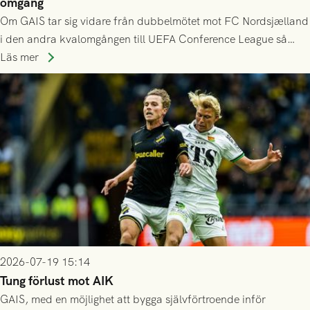
omgång
Om GAIS tar sig vidare från dubbelmötet mot FC Nordsjælland
i den andra kvalomgången till UEFA Conference League så
spelas den tredje kvalomgången kort därpå. Motståndare blir
Läs mer
då vinnaren i mötet mellan isländska Valur och HŠK Zrinjski
Mostar från Bosnien och Hercegovina.
2026-07-19 15:14
Tung förlust mot AIK
GAIS, med en möjlighet att bygga självförtroende inför