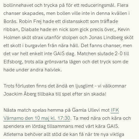
bollinnehavet och trycka på för ett reduceringsmål. Flera
chanser skapades, men bollen ville inte in denna kvällen i
Borås. Robin Frej hade ett distansskott som träffade
ribban, Diabate hade en nick som gick precis över,, Kevin
Holmen sköt strax utanför stolpen och Jonas Lindberg sköt
ett skott i burgavlen från nära håll. Det fanns chanser, men
det var helt enkelt inte GAIS dag. Matchen slutade 2-0 till
Elfsborg, trots alla grönsvarta lägen och det tryck som de
hade under andra halvlek.
Trots förlusten finns det ändå en ljusglimt – vi välkomnar
Joackim Åberg tillbaka till spel efter sin skada!
Nästa match spelas hemma på Gamla Ullevi mot
IFK
Värnamo den 10 maj kl. 17:30
. Ta med nära och kära och
spendera en lördag tillsammans med vårt kära GAIS.
Atleterna behöver allt stöd de kan få när tre nya viktiga