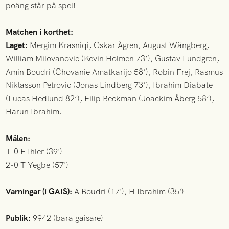
poäng står på spel!
Matchen i korthet:
Laget:
Mergim Krasniqi, Oskar Ågren, August Wängberg,
William Milovanovic (Kevin Holmen 73’), Gustav Lundgren,
Amin Boudri (Chovanie Amatkarijo 58’), Robin Frej, Rasmus
Niklasson Petrovic (Jonas Lindberg 73’), Ibrahim Diabate
(Lucas Hedlund 82’), Filip Beckman (Joackim Åberg 58’),
Harun Ibrahim.
Målen:
1-0 F Ihler (39')
2-0 T Yegbe (57')
Varningar (i GAIS):
A Boudri (17'), H Ibrahim (35')
Publik:
9942 (bara gaisare)