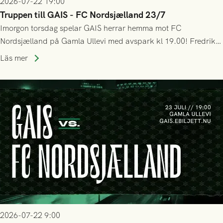
2026-07-22 19:00
Truppen till GAIS - FC Nordsjælland 23/7
Imorgon torsdag spelar GAIS herrar hemma mot FC
Nordsjælland på Gamla Ullevi med avspark kl 19.00! Fredrik
Holmberg och ledarstaben har tagit ut följande trupp till
Läs mer
matchen:
2026-07-22 9:00