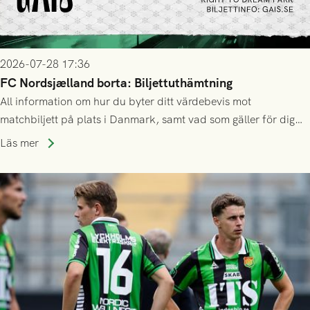
2026-07-28 17:36
FC Nordsjælland borta: Biljettuthämtning
All information om hur du byter ditt värdebevis mot
matchbiljett på plats i Danmark, samt vad som gäller för dig
som står på reservlista eller fått förhinder.
Läs mer