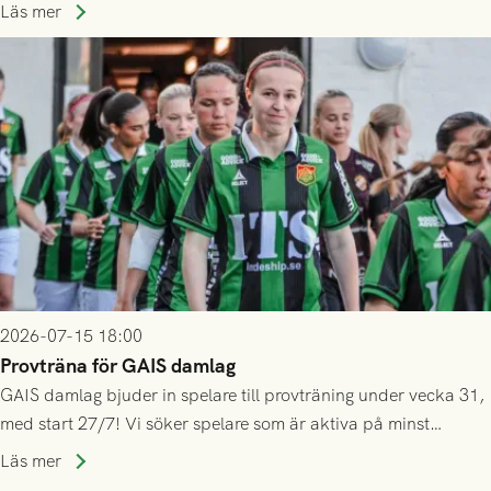
ännu inte har någon biljett kan anmäla ditt intresse. Du kan
Läs mer
inte själv överlåta din biljett till någon annan.
2026-07-15 18:00
Provträna för GAIS damlag
GAIS damlag bjuder in spelare till provträning under vecka 31,
med start 27/7! Vi söker spelare som är aktiva på minst
division 3-nivå.
Läs mer