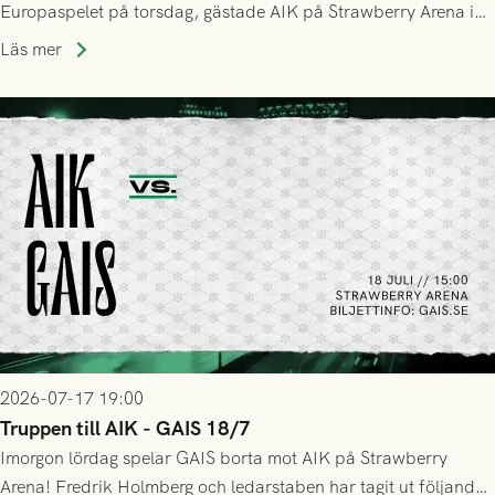
Europaspelet på torsdag, gästade AIK på Strawberry Arena i
Stockholm . Men trots konstant hotande i första halvlek av
Läs mer
GAIS så var det AIK, i andra halvlek, som höjde tempot och
lyckades få in 2-0.
2026-07-17 19:00
Truppen till AIK - GAIS 18/7
Imorgon lördag spelar GAIS borta mot AIK på Strawberry
Arena! Fredrik Holmberg och ledarstaben har tagit ut följande