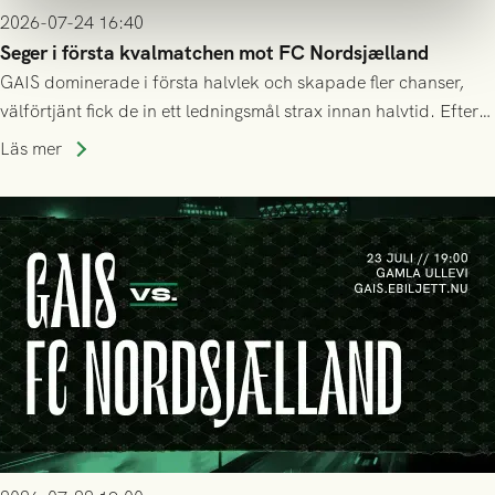
2026-07-24 16:40
Seger i första kvalmatchen mot FC Nordsjælland
GAIS dominerade i första halvlek och skapade fler chanser,
välförtjänt fick de in ett ledningsmål strax innan halvtid. Efter
halvtidsvilan sjönk tempot när Nordsjälland tilläts ha mer av
Läs mer
bollen, men GAIS försvarade sig disciplinerat och säkrade en
seger! Matchfoto: Mikael Josefsson & Lasse Ekström