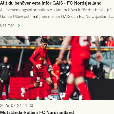
Allt du behöver veta inför GAIS - FC Nordsjælland
All evenemangsinformation du kan behöva inför ditt besök på
Gamla Ullevi och matchen mellan GAIS och FC Nordsjælland i
kvalet till Conference League! Avspark kl 19.00 på torsdag
Läs mer
23/7.
2026-07-21 11:30
Motståndarkollen: FC Nordsjælland