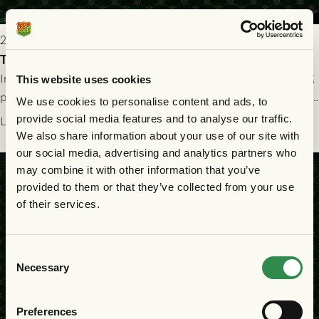
2026-07-25 19:00
Truppen till GAIS - Halmstads BK 26/7
Imorgon söndag spelar GAIS herrar hemma mot Halmstads BK
This website uses cookies
på Gamla Ullevi med avspark kl 16.30! Fredrik Holmberg och
We use cookies to personalise content and ads, to
ledarstaben har tagit ut följande trupp till matchen:
provide social media features and to analyse our traffic.
Läs mer
We also share information about your use of our site with
our social media, advertising and analytics partners who
may combine it with other information that you’ve
provided to them or that they’ve collected from your use
of their services.
Consent
Necessary
Selection
Preferences