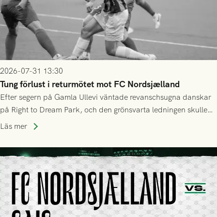
2026-07-31 13:30
Tung förlust i returmötet mot FC Nordsjælland
Efter segern på Gamla Ullevi väntade revanschsugna danskar
på Right to Dream Park, och den grönsvarta ledningen skulle
upphöra efter mindre än kvarten spelad. På lika mark visade
Läs mer
sig Nordsjälland numren för stora och matchen slutade i
tennissiffror och det grönsvarta europaäventyret tog slut.