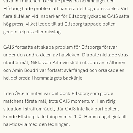
växa in i matchen. De satte press på hemmalaget och
Elfsborg hade problem att hantera det höga presspelet. Vid
flera tillfällen vid insparkar för Elfsborg lyckades GAIS sätta
hög press, vilket ledde till att Elfsborg tappade bollen
genom felpass eller misstag.
GAIS fortsatte att skapa problem för Elfsborgs försvar
under den andra delen av halvleken. Diabate nickade strax
utanför mål, Niklasson Petrovic sköt i utsidan av målburen
och Amin Boudri var fortsatt svårfångad och orsakade en
hel del oreda i hemmalagets backlinje.
I den 39:e minuten var det dock Elfsborg som gjorde
matchens första mål, trots GAIS momentum. I en rörig
situation i straffområdet, där GAIS inte fick bort bollen,
kunde Elfsborg ta ledningen med 1-0. Hemmalaget gick till
halvtidsvila med den ledningen.