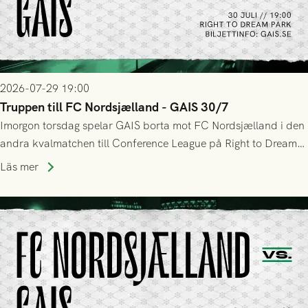
2026-07-29 19:00
Truppen till FC Nordsjælland - GAIS 30/7
Imorgon torsdag spelar GAIS borta mot FC Nordsjælland i den
andra kvalmatchen till Conference League på Right to Dream
Park! Fredrik Holmberg och ledarstaben har tagit ut följande
Läs mer
trupp till matchen: