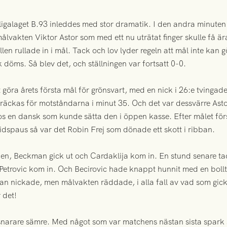
galaget B.93 inleddes med stor dramatik. I den andra minuten 
målvakten Viktor Astor som med ett nu uträtat finger skulle få ä
len rullade in i mål. Tack och lov lyder regeln att mål inte kan 
k döms. Så blev det, och ställningen var fortsatt 0-0.
t göra årets första mål för grönsvart, med en nick i 26:e tvingad
präckas för motståndarna i minut 35. Och det var dessvärre As
s en dansk som kunde sätta den i öppen kasse. Efter målet förs
vtidspaus så var det Robin Frej som dönade ett skott i ribban.
injen, Beckman gick ut och Cardaklija kom in. En stund senare t
n Petrovic kom in. Och Becirovic hade knappt hunnit med en bol
 Han nickade, men målvakten räddade, i alla fall av vad som gick
 det!
n snarare sämre. Med något som var matchens nästan sista spark