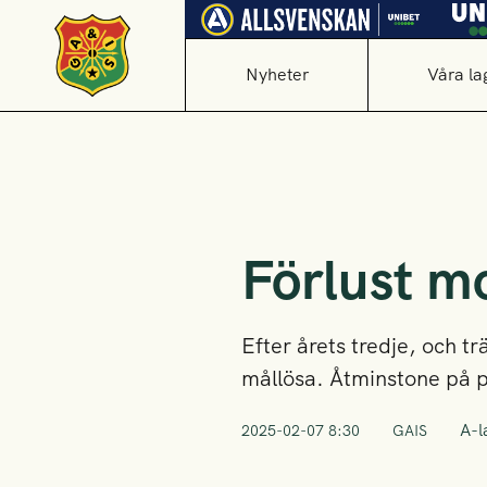
Nyheter
Våra la
Förlust m
Efter årets tredje, och t
mållösa. Åtminstone på p
A-l
2025-02-07 8:30
GAIS