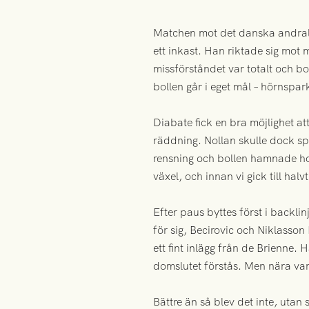
Matchen mot det danska andrali
ett inkast. Han riktade sig mot 
missförståndet var totalt och bol
bollen går i eget mål – hörnspar
Diabate fick en bra möjlighet at
räddning. Nollan skulle dock s
rensning och bollen hamnade ho
växel, och innan vi gick till hal
Efter paus byttes först i backl
för sig, Becirovic och Niklasso
ett fint inlägg från de Brienne.
domslutet förstås. Men nära var
Bättre än så blev det inte, uta