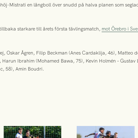
j-Mistrati en långboll över snudd på halva planen som seglad
lbaka starkare till årets första tävlingsmatch,
mot Örebro i Sv
rej, Oskar Ågren, Filip Beckman (Anes Cardaklija, 46), Matteo d
), Harun Ibrahim (Mohamed Bawa, 75), Kevin Holmén – Gustav 
c, 58), Amin Boudri.