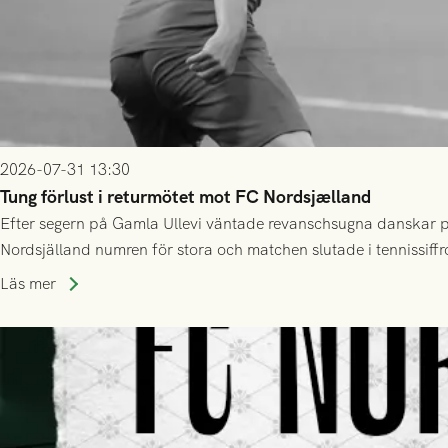
2026-07-31 13:30
Tung förlust i returmötet mot FC Nordsjælland
Efter segern på Gamla Ullevi väntade revanschsugna danskar på
Nordsjälland numren för stora och matchen slutade i tennissiffr
Läs mer