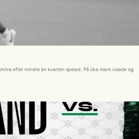
höra efter mindre än kvarten spelad. På lika mark visade sig