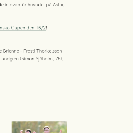
e in ovanför huvudet på Astor,
enska Cupen den 15/2
!
e Brienne – Frosti Thorkelsson
Lundgren (Simon Sjöholm, 75),