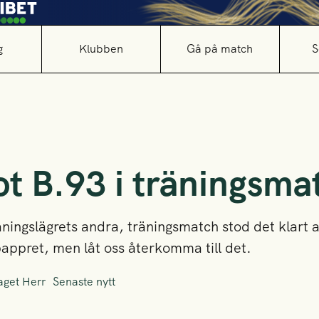
g
Klubben
Gå på match
S
ot B.93 i träningsm
räningslägrets andra, träningsmatch stod det klart 
appret, men låt oss återkomma till det.
aget Herr
Senaste nytt