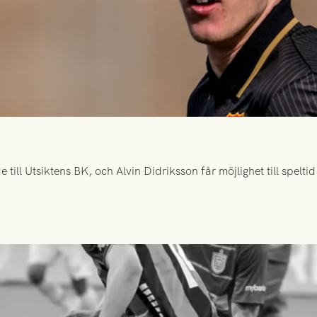
ill Utsiktens BK, och Alvin Didriksson får möjlighet till spelt