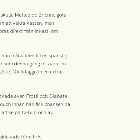
skulle Matteo de Brienne göra
ran att vakta kassen, men
göras direkt från inkast: om
e han målvakten till en spänstig
tor som denna gång missade en
ökte GAIS lägga in en extra
ackade även Frosti och Diabate
ltouch innan han fick chansen på
 att se på tv-bild och av
 skickade förre IFK