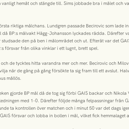
anligt hemåt och stängde till. Sims jobbade bra i målet och va
örsta riktiga målchans. Lundgren passade Becirovic som lade inlä
ål då BP:s målvakt Hägg-Johansson lyckades rädda. Därefter var
r studsade den på ben i målområdet och ut. Efteråt var det GAI
s försvar från olika vinklar i ett lugnt, brett spel.
e och de tycktes hitta varandra mer och mer. Becirovic och Milo
ilja när de gång på gång försökte ta sig fram till ett avslut. Ha
aus mållös.
eken gjorde BP mål då de tog sig förbi GAIS backar och Nikola V
edningen med 1-0. Därefter följde många felpassningar från GA
unde ta kontrollen över matchen och i minut 50 var det dags ige
 GAIS försvar och lobba in bollen i mål, vilket fick hemmalaget at