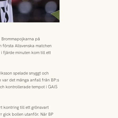
öta Brommapojkarna på
en första Allsvenska matchen
 fjärde minuten kom till ett
iksson spelade snyggt och
an var det många anfall från BP:s
 och kontrollerade tempot i GAIS
kontring till ett grönsvart
rr gick bollen utanför. När BP