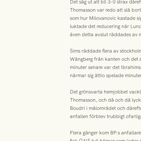
Det såg ut att bli 3-0 strax däre
Thomasson var redo att slå bort 
som hur Milovanovic kastade s
luktade det reducering när Lun
även detta avslut räddades av 
Sims räddade flera av stockhol
Wängberg från kanten och det så
minuter senare var det Ibrahim
närmar sig åttio spelade minuter
Det grönsvarta hemjobbet vackla
Thomasson, och då och då lycka
Boudri i målområdet och däreft
anfallen förblev trubbigt ofarlig
Flera gånger kom BP:s anfallare
fick GAIS två hörnor som lades 