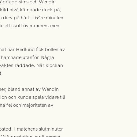
tet räddade Sims och Wendin
enskild nivå kämpade dock på,
drev på hårt. I 54:e minuten
e ett skott över muren, men
at när Hedlund fick bollen av
om hamnade utanför. Några
ålvakten räddade. När klockan
t.
oner, bland annat av Wendin
n och kunde spela vidare till
a fel och majoriteten av
pstod. I matchens slutminuter
 GAIS prestation var ljummen