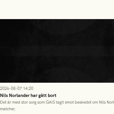
2026-08-07 14:20
Nils Norlander har gått bort
Det är med stor sorg som GAIS tagit emot beskedet om Nils Norl
matcher.