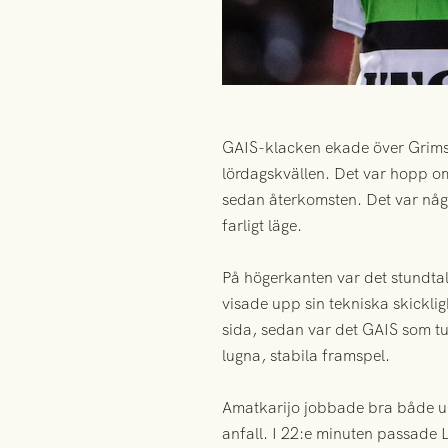
GAIS-klacken ekade över Grimst
lördagskvällen. Det var hopp om
sedan återkomsten. Det var några
farligt läge.
På högerkanten var det stundta
visade upp sin tekniska skicklig
sida, sedan var det GAIS som tur
lugna, stabila framspel.
Amatkarijo jobbade bra både uppå
anfall. I 22:e minuten passade L