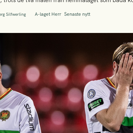
h, trots de två målen från hemmalaget som båda kom
A-laget Herr
Senaste nytt
rg Silfwerling