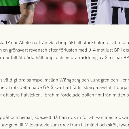
a IP när Atleterna från Göteborg åkt till Stockholm för att m
 en grönsvart revansch efter förlusten med 0-4 mot just BP i d
 anfall åt båda håll tidigt och en bra räddning av Sims när BP i
ls väldigt bra samspel mellan Wängberg och Lundgren och Henr
het. Trots detta hade GAIS svårt att få till skarpa avslut. I börj
 att styra halvleken. Ibrahim fördelade bollen fint från mitten
t och hemåt, speciellt då han dök in för att vänta en rödsvart 
undgren till Milovanovic som drev fram till målet och sköt, tyvä