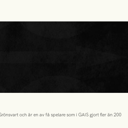
önsvart och är en av få spelare som i GAIS gjort fler än 200