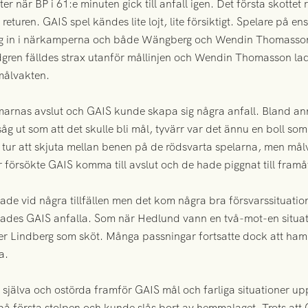
fter när BP i 61:e minuten gick till anfall igen. Det första skot
returen. GAIS spel kändes lite lojt, lite försiktigt. Spelare på 
ig in i närkamperna och både Wängberg och Wendin Thomasson 
dgren fälldes strax utanför mållinjen och Wendin Thomasson lad
målvakten.
marnas avslut och GAIS kunde skapa sig några anfall. Bland ann
g ut som att det skulle bli mål, tyvärr var det ännu en boll s
s tur att skjuta mellan benen på de rödsvarta spelarna, men m
 försökte GAIS komma till avslut och de hade piggnat till framå
de vid några tillfällen men det kom några bra försvarssituati
des GAIS anfalla. Som när Hedlund vann en två-mot-en situatio
er Lindberg som sköt. Många passningar fortsatte dock att hamn
a.
 själva och ostörda framför GAIS mål och farliga situationer up
på första stolpen och kunde slås bort av hemmalaget. Trots att