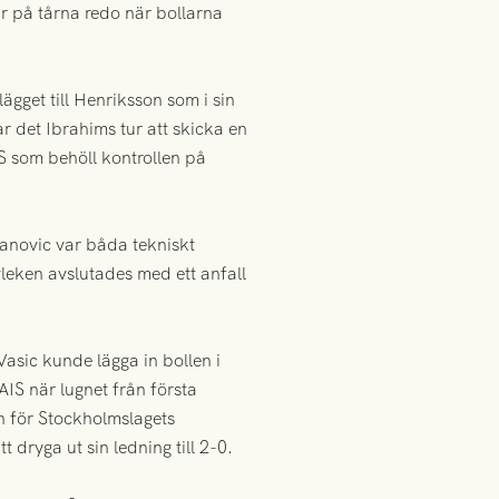
r på tårna redo när bollarna
gget till Henriksson som i sin
 det Ibrahims tur att skicka en
S som behöll kontrollen på
vanovic var båda tekniskt
lvleken avslutades med ett anfall
asic kunde lägga in bollen i
IS när lugnet från första
n för Stockholmslagets
t dryga ut sin ledning till 2-0.