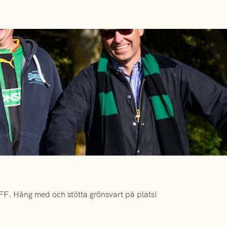
FF. Häng med och stötta grönsvart på plats!