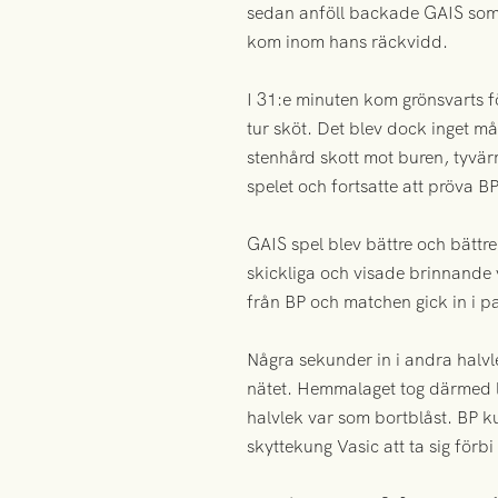
sedan anföll backade GAIS som v
kom inom hans räckvidd.
I 31:e minuten kom grönsvarts f
tur sköt. Det blev dock inget m
stenhård skott mot buren, tyvär
spelet och fortsatte att pröva BP:
GAIS spel blev bättre och bättr
skickliga och visade brinnande v
från BP och matchen gick in i p
Några sekunder in i andra halvl
nätet. Hemmalaget tog därmed l
halvlek var som bortblåst. BP k
skyttekung Vasic att ta sig förbi