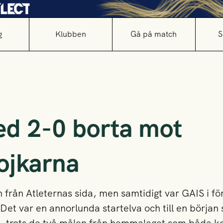
g
Klubben
Gå på match
S
ed 2-0 borta mot
jkarna
från Atleternas sida, men samtidigt var GAIS i fö
Det var en annorlunda startelva och till en början 