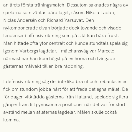
an årets första träningsmatch. Dessutom saknades några av
spelarna som väntas bära laget, såsom Nikola Ladan,
Niclas Andersén och Richard Yarsuvat. Den
nykomponerade elvan började dock lovande och visade
tendenser i offensiv riktning som på sikt kan bära frukt.
Man hittade ofta ytor centralt och kunde stundtals spela sig
igenom Varbergs lagdelar. I målchansväg var Marcelo
närmast när han kom högst på en hörna och tvingade
gästernas målvakt till en bra räddning.
I defensiv riktning såg det inte lika bra ut och trebackslinjen
fick om stundom jobba hårt för att freda det egna målet. De
för dagen vitklädda gästerna från Halland, spelade sig flera
gånger fram till gynnsamma positioner när det var för stort
avstånd mellan atleternas lagdelar. Målen skulle också
komma.