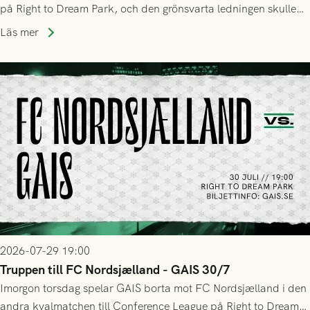
på Right to Dream Park, och den grönsvarta ledningen skulle
upphöra efter mindre än kvarten spelad. På lika mark visade
Läs mer
sig Nordsjälland numren för stora och matchen slutade i
tennissiffror och det grönsvarta europaäventyret tog slut.
2026-07-29 19:00
Truppen till FC Nordsjælland - GAIS 30/7
Imorgon torsdag spelar GAIS borta mot FC Nordsjælland i den
andra kvalmatchen till Conference League på Right to Dream