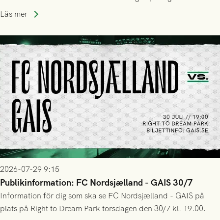
Park! Fredrik Holmberg och ledarstaben har tagit ut följande
Läs mer
trupp till matchen:
2026-07-29 9:15
Publikinformation: FC Nordsjælland - GAIS 30/7
Information för dig som ska se FC Nordsjælland - GAIS på
plats på Right to Dream Park torsdagen den 30/7 kl. 19.00.