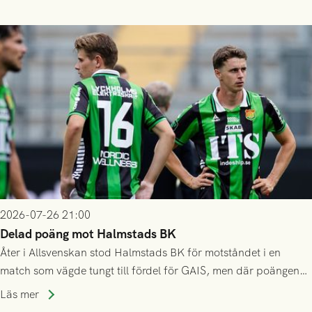
2026-07-26 21:00
Delad poäng mot Halmstads BK
Åter i Allsvenskan stod Halmstads BK för motståndet i en
match som vägde tungt till fördel för GAIS, men där poängen
delades efter dramatik på tilläggstid.
Läs mer