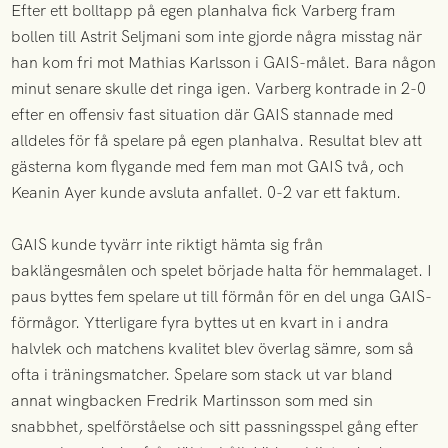
Efter ett bolltapp på egen planhalva fick Varberg fram
bollen till Astrit Seljmani som inte gjorde några misstag när
han kom fri mot Mathias Karlsson i GAIS-målet. Bara någon
minut senare skulle det ringa igen. Varberg kontrade in 2-0
efter en offensiv fast situation där GAIS stannade med
alldeles för få spelare på egen planhalva. Resultat blev att
gästerna kom flygande med fem man mot GAIS två, och
Keanin Ayer kunde avsluta anfallet. 0-2 var ett faktum.
GAIS kunde tyvärr inte riktigt hämta sig från
baklängesmålen och spelet började halta för hemmalaget. I
paus byttes fem spelare ut till förmån för en del unga GAIS-
förmågor. Ytterligare fyra byttes ut en kvart in i andra
halvlek och matchens kvalitet blev överlag sämre, som så
ofta i träningsmatcher. Spelare som stack ut var bland
annat wingbacken Fredrik Martinsson som med sin
snabbhet, spelförståelse och sitt passningsspel gång efter