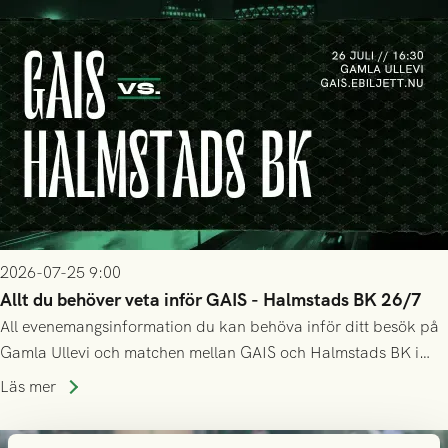
2026-07-25 9:00
Allt du behöver veta inför GAIS - Halmstads BK 26/7
All evenemangsinformation du kan behöva inför ditt besök på
Gamla Ullevi och matchen mellan GAIS och Halmstads BK i
Allsvenskan! Avspark kl 16.30 på söndag 26/7.
Läs mer