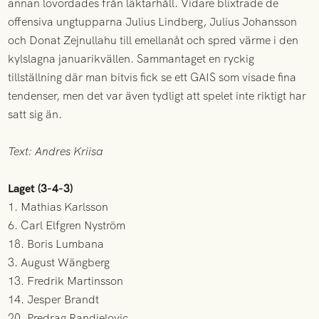
annan lovordades från läktarhåll. Vidare blixtrade de
offensiva ungtupparna Julius Lindberg, Julius Johansson
och Donat Zejnullahu till emellanåt och spred värme i den
kylslagna januarikvällen. Sammantaget en ryckig
tillställning där man bitvis fick se ett GAIS som visade fina
tendenser, men det var även tydligt att spelet inte riktigt har
satt sig än.
Text: Andres Kriisa
Laget (3-4-3)
1. Mathias Karlsson
6. Carl Elfgren Nyström
18. Boris Lumbana
3. August Wängberg
13. Fredrik Martinsson
14. Jesper Brandt
20. Predrag Randjelovic