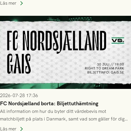
Läs mer
2026-07-28 17:36
FC Nordsjælland borta: Biljettuthämtning
All information om hur du byter ditt värdebevis mot
matchbiljett på plats i Danmark, samt vad som gäller för dig
som står på reservlista eller fått förhinder.
Läs mer