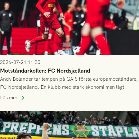
2026-07-21 11:30
Motståndarkollen: FC Nordsjælland
Andy Bolander tar tempen på GAIS första europamotståndare,
FC Nordsjælland. En klubb med stark ekonomi men lågt
publiksnitt, ett lag med både kollektiv styrka och individuell
Läs mer
finess.