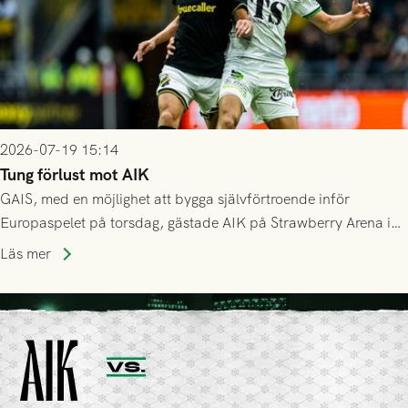
2026-07-19 15:14
Tung förlust mot AIK
GAIS, med en möjlighet att bygga självförtroende inför
Europaspelet på torsdag, gästade AIK på Strawberry Arena i
Stockholm . Men trots konstant hotande i första halvlek av
Läs mer
GAIS så var det AIK, i andra halvlek, som höjde tempot och
lyckades få in 2-0.