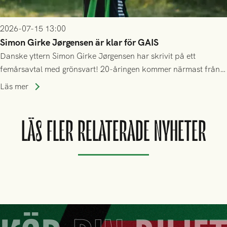
2026-07-15 13:00
Simon Girke Jørgensen är klar för GAIS
Danske yttern Simon Girke Jørgensen har skrivit på ett
femårsavtal med grönsvart! 20-åringen kommer närmast från
spel i färöiska Skála IF.
Läs mer
LÄS FLER RELATERADE NYHETER