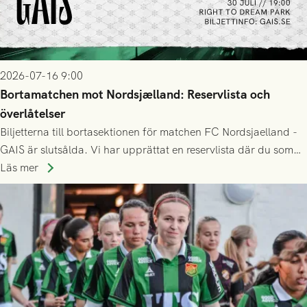
2026-07-16 9:00
Bortamatchen mot Nordsjælland: Reservlista och
överlåtelser
Biljetterna till bortasektionen för matchen FC Nordsjaelland -
GAIS är slutsålda. Vi har upprättat en reservlista där du som
ännu inte har någon biljett kan anmäla ditt intresse. Du kan
Läs mer
inte själv överlåta din biljett till någon annan.