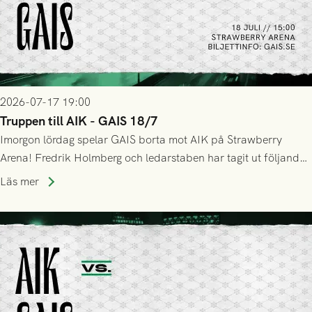
2026-07-17 19:00
Truppen till AIK - GAIS 18/7
Imorgon lördag spelar GAIS borta mot AIK på Strawberry
Arena! Fredrik Holmberg och ledarstaben har tagit ut följande
trupp till matchen:
Läs mer