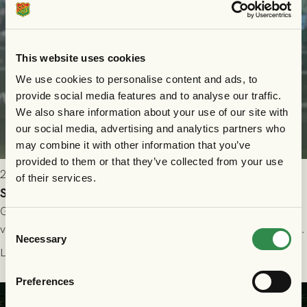
This website uses cookies
We use cookies to personalise content and ads, to
provide social media features and to analyse our traffic.
We also share information about your use of our site with
our social media, advertising and analytics partners who
may combine it with other information that you’ve
provided to them or that they’ve collected from your use
2026-07-24 16:40
of their services.
Seger i första kvalmatchen mot FC Nordsjælland
GAIS dominerade i första halvlek och skapade fler chanser,
Consent
välförtjänt fick de in ett ledningsmål strax innan halvtid. Efter
Necessary
Selection
halvtidsvilan sjönk tempot när Nordsjälland tilläts ha mer av
Läs mer
bollen, men GAIS försvarade sig disciplinerat och säkrade en
Preferences
seger! Matchfoto: Mikael Josefsson & Lasse Ekström