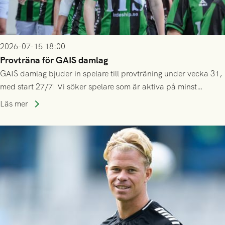
2026-07-15 18:00
Provträna för GAIS damlag
GAIS damlag bjuder in spelare till provträning under vecka 31,
med start 27/7! Vi söker spelare som är aktiva på minst
division 3-nivå.
Läs mer