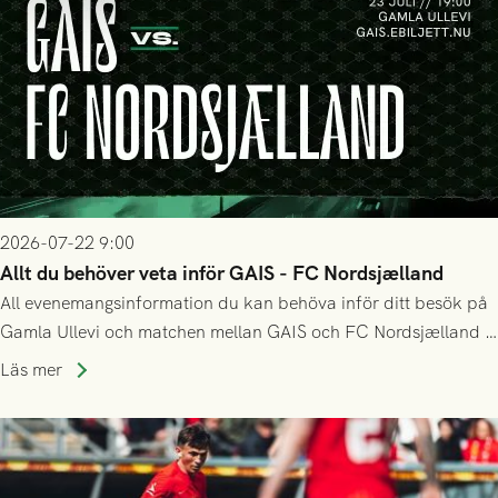
2026-07-22 9:00
Allt du behöver veta inför GAIS - FC Nordsjælland
All evenemangsinformation du kan behöva inför ditt besök på
Gamla Ullevi och matchen mellan GAIS och FC Nordsjælland i
kvalet till Conference League! Avspark kl 19.00 på torsdag
Läs mer
23/7.