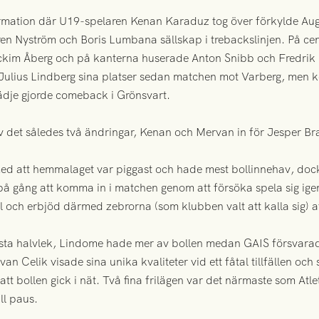
formation där U19-spelaren Kenan Karaduz tog över förkylde Au
ren Nyström och Boris Lumbana sällskap i trebackslinjen. På cent
ackim Åberg och på kanterna huserade Anton Snibb och Fredrik 
 Julius Lindberg sina platser sedan matchen mot Varberg, men
lädje gjorde comeback i Grönsvart.
 det således två ändringar, Kenan och Mervan in för Jesper B
med att hemmalaget var piggast och hade mest bollinnehav, dock
g på gång att komma in i matchen genom att försöka spela sig 
fall och erbjöd därmed zebrorna (som klubben valt att kalla sig) a
första halvlek, Lindome hade mer av bollen medan GAIS försvarad
n Celik visade sina unika kvaliteter vid ett fåtal tillfällen och 
 att bollen gick i nät. Två fina frilägen var det närmaste som Atl
ill paus.