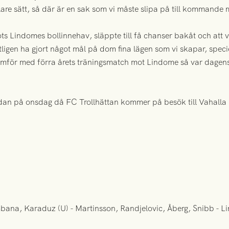
klare sätt, så där är en sak som vi måste slipa på till kommande 
rots Lindomes bollinnehav, släppte till få chanser bakåt och att v
entligen ha gjort något mål på dom fina lägen som vi skapar, specie
jämför med förra årets träningsmatch mot Lindome så var dagens 
dan på onsdag då FC Trollhättan kommer på besök till Vahalla 
bana, Karaduz (U) - Martinsson, Randjelovic, Åberg, Snibb - Li