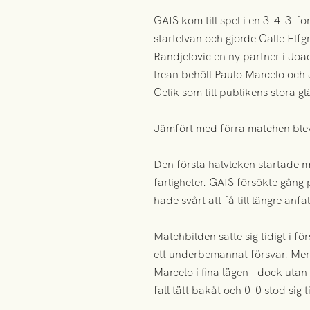
GAIS kom till spel i en 3-4-3-
startelvan och gjorde Calle Elfg
Randjelovic en ny partner i Jo
trean behöll Paulo Marcelo och
Celik som till publikens stora g
Jämfört med förra matchen blev
Den första halvleken startade 
farligheter. GAIS försökte gån
hade svårt att få till längre an
Matchbilden satte sig tidigt i 
ett underbemannat försvar. Merva
Marcelo i fina lägen - dock utan
fall tätt bakåt och 0-0 stod sig t