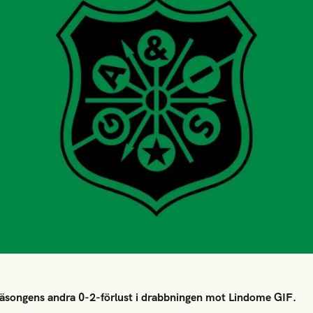
äsongens andra 0-2-förlust i drabbningen mot Lindome GIF.