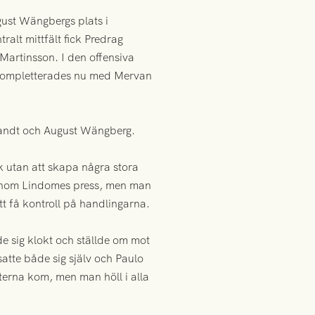
gust Wängbergs plats i
ralt mittfält fick Predrag
Martinsson. I den offensiva
 kompletterades nu med Mervan
randt och August Wängberg.
 utan att skapa några stora
igenom Lindomes press, men man
tt få kontroll på handlingarna.
e sig klokt och ställde om mot
satte både sig själv och Paulo
eterna kom, men man höll i alla