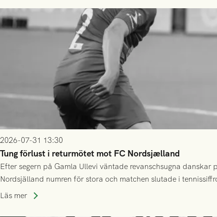
2026-07-31 13:30
Tung förlust i returmötet mot FC Nordsjælland
Efter segern på Gamla Ullevi väntade revanschsugna danskar på
Nordsjälland numren för stora och matchen slutade i tennissiffr
Läs mer