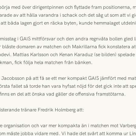
tt börja med över dirigentpinnen och flyttade fram positionerna
larade av att hålla varandra i schack och det såg ut som att vi gic
att båda lagen gjort en räcka byten, kunde hemmalaget utdelning
misstag i GAIS mittförsvar och den andra regnvåta bollen gled l
r blåste domaren av matchen och Makrillarna fick konstatera at
indevi. Mattias Karlsson och Kenan Karaduz (se bilden) spelad
kman, fick följa hela matchen från bänken.
 Jacobsson på att få se ett mer kompakt GAIS jämfört med mat
 första fallet så torde han vara hyfsat nöjd för det gick inte att 
inns en del att önska vad gäller de offensiva framstötarna.
sterande tränare Fredrik Holmberg att:
ttre organisation och var mer kompakta än i matchen mot Varberg,
 som måste jobba vidare med. Vi hade det svårt att komma ur