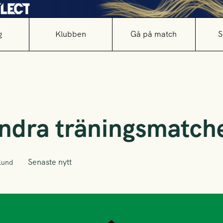
g
Klubben
Gå på match
S
 andra träningsmatch
Senaste nytt
lund