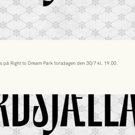
s på Right to Dream Park torsdagen den 30/7 kl. 19.00.