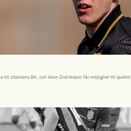
ill Utsiktens BK, och Alvin Didriksson får möjlighet till spelt