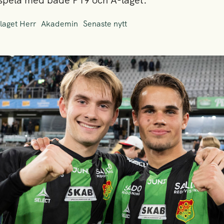
 spela med både P19 och A-laget.
laget Herr
Akademin
Senaste nytt