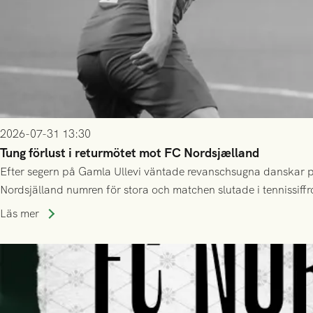
2026-07-31 13:30
Tung förlust i returmötet mot FC Nordsjælland
Efter segern på Gamla Ullevi väntade revanschsugna danskar på
Nordsjälland numren för stora och matchen slutade i tennissiffr
Läs mer