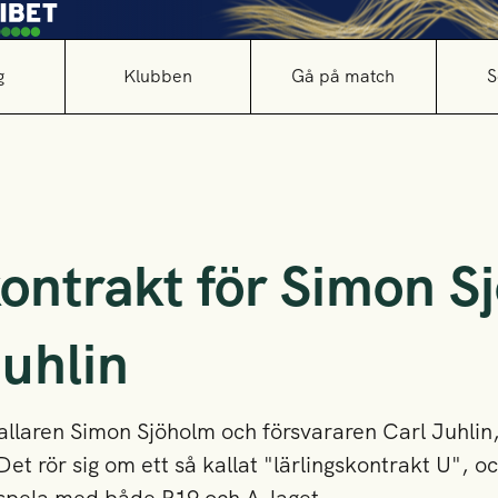
g
Klubben
Gå på match
S
kontrakt för Simon S
Juhlin
llaren Simon Sjöholm och försvararen Carl Juhli
 Det rör sig om ett så kallat "lärlingskontrakt U",