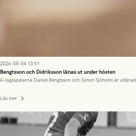
2026-08-04 13:51
Bengtsson och Didriksson lånas ut under hösten
A-lagsspelarna Daniel Bengtsson och Simon Sjöholm är utlånade t
Läs mer