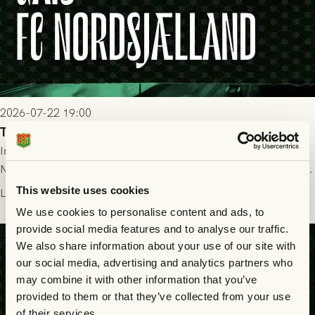
2026-07-22 19:00
Truppen till GAIS - FC Nordsjælland 23/7
Imorgon torsdag spelar GAIS herrar hemma mot FC
Nordsjælland på Gamla Ullevi med avspark kl 19.00! Fredrik
Holmberg och ledarstaben har tagit ut följande trupp till
This website uses cookies
Läs mer
matchen:
We use cookies to personalise content and ads, to
provide social media features and to analyse our traffic.
We also share information about your use of our site with
our social media, advertising and analytics partners who
may combine it with other information that you’ve
provided to them or that they’ve collected from your use
of their services.