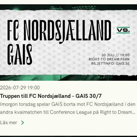
tennissiffror och det grönsvarta europaäventyret tog slut.
2026-07-29 19:00
Truppen till FC Nordsjælland - GAIS 30/7
Imorgon torsdag spelar GAIS borta mot FC Nordsjælland i den
andra kvalmatchen till Conference League på Right to Dream
Park! Fredrik Holmberg och ledarstaben har tagit ut följande
Läs mer
trupp till matchen: