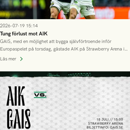
2026-07-19 15:14
Tung förlust mot AIK
GAIS, med en möjlighet att bygga självförtroende inför
Europaspelet på torsdag, gästade AIK på Strawberry Arena i
Stockholm . Men trots konstant hotande i första halvlek av
Läs mer
GAIS så var det AIK, i andra halvlek, som höjde tempot och
lyckades få in 2-0.