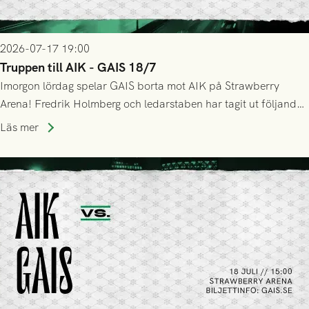
2026-07-17 19:00
Truppen till AIK - GAIS 18/7
Imorgon lördag spelar GAIS borta mot AIK på Strawberry
Arena! Fredrik Holmberg och ledarstaben har tagit ut följande
trupp till matchen:
Läs mer