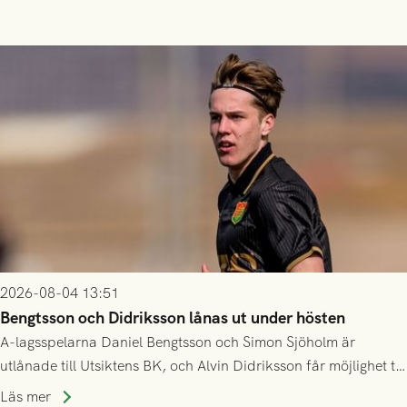
2026-08-04 13:51
Bengtsson och Didriksson lånas ut under hösten
A-lagsspelarna Daniel Bengtsson och Simon Sjöholm är
utlånade till Utsiktens BK, och Alvin Didriksson får möjlighet till
speltid i Hestrafors genom föreningssamarbete.
Läs mer