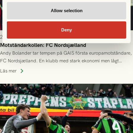
Allow selection
Deny
2026-07-21 11:30
Motståndarkollen: FC Nordsjælland
Andy Bolander tar tempen på GAIS första europamotståndare,
FC Nordsjælland. En klubb med stark ekonomi men lågt
publiksnitt, ett lag med både kollektiv styrka och individuell
Läs mer
finess.