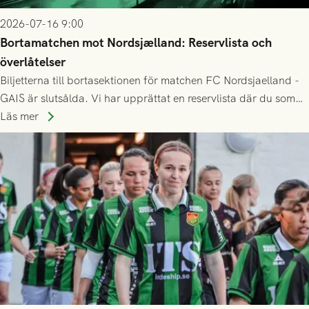
2026-07-16 9:00
Bortamatchen mot Nordsjælland: Reservlista och
överlåtelser
Biljetterna till bortasektionen för matchen FC Nordsjaelland -
GAIS är slutsålda. Vi har upprättat en reservlista där du som
ännu inte har någon biljett kan anmäla ditt intresse. Du kan
Läs mer
inte själv överlåta din biljett till någon annan.