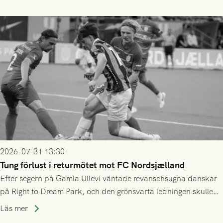
2026-07-31 13:30
Tung förlust i returmötet mot FC Nordsjælland
Efter segern på Gamla Ullevi väntade revanschsugna danskar
på Right to Dream Park, och den grönsvarta ledningen skulle
upphöra efter mindre än kvarten spelad. På lika mark visade
Läs mer
sig Nordsjälland numren för stora och matchen slutade i