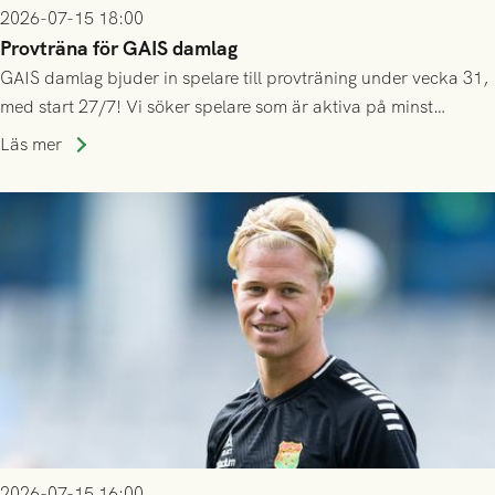
2026-07-15 18:00
Provträna för GAIS damlag
GAIS damlag bjuder in spelare till provträning under vecka 31,
med start 27/7! Vi söker spelare som är aktiva på minst
division 3-nivå.
Läs mer
2026-07-15 16:00