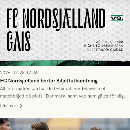
2026-07-28 17:36
FC Nordsjælland borta: Biljettuthämtning
All information om hur du byter ditt värdebevis mot
matchbiljett på plats i Danmark, samt vad som gäller för dig
som står på reservlista eller fått förhinder.
Läs mer