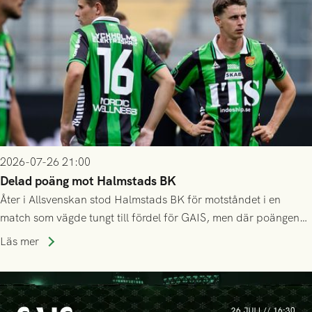
2026-07-26 21:00
Delad poäng mot Halmstads BK
Åter i Allsvenskan stod Halmstads BK för motståndet i en
match som vägde tungt till fördel för GAIS, men där poängen
delades efter dramatik på tilläggstid.
Läs mer