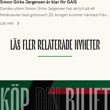
Simon Girke Jørgensen är klar för GAIS
Danske yttern Simon Girke Jørgensen har skrivit på ett
femårsavtal med grönsvart! 20-åringen kommer närmast från
spel i färöiska Skála IF.
Läs mer
LÄS FLER RELATERADE NYHETER
KÖP
DIN
BILJE