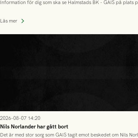
Information för dig som ska se Halmstads BK - GAIS på plats p
Läs mer
2026-08-07 14:20
Nils Norlander har gått bort
Det är med stor sorg som GAIS tagit emot beskedet om Nils Norl