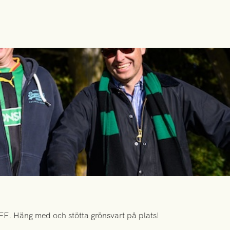
FF. Häng med och stötta grönsvart på plats!