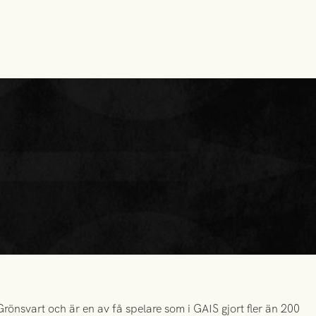
önsvart och är en av få spelare som i GAIS gjort fler än 200