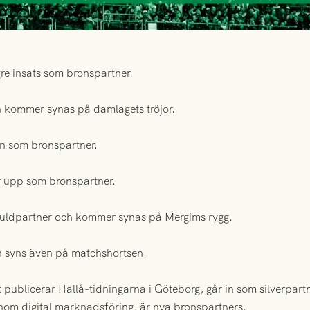
e insats som bronspartner.
h kommer synas på damlagets tröjor.
en som bronspartner.
 upp som bronspartner.
 guldpartner och kommer synas på Mergims rygg.
h syns även på matchshortsen.
publicerar Hallå-tidningarna i Göteborg, går in som silverpartn
inom digital marknadsföring, är nya bronspartners.