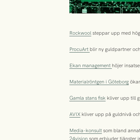
Rockwool
steppar upp med högr
ProcuArt
blir ny guldpartner oc
Ekan management
höjer insats
Materialröntgen i Göteborg
ökar
Gamla stans fisk
kliver upp till
AVIX
kliver upp på guldnivå oc
Media-konsult
som bland annat 
24vision
som erbjuder tjänster 