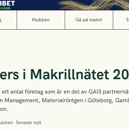
g
Klubben
Gå på match
S
ers i Makrillnätet 2
e ett antal företag som är en del av GAIS partnern
n Management, Materialröntgen i Göteborg, Gamla
ion.
lubben
Senaste nytt