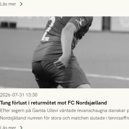
Läs mer
2026-07-31 13:30
Tung förlust i returmötet mot FC Nordsjælland
Efter segern på Gamla Ullevi väntade revanschsugna danskar på
Nordsjälland numren för stora och matchen slutade i tennissiffr
Läs mer