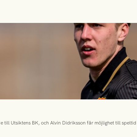
ill Utsiktens BK, och Alvin Didriksson får möjlighet till spelt