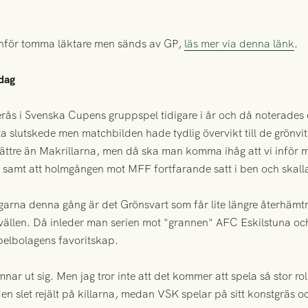
inför tomma läktare men sänds av GP,
läs mer via denna länk
.
dag
rås i Svenska Cupens gruppspel tidigare i år och då noterades en
 slutskede men matchbilden hade tydlig övervikt till de grönvita
bättre än Makrillarna, men då ska man komma ihåg att vi infö
 samt att holmgången mot MFF fortfarande satt i ben och skalla
garna denna gång är det Grönsvart som får lite längre återhämt
len. Då inleder man serien mot "grannen" AFC Eskilstuna och s
pelbolagens favoritskap.
mnar ut sig. Men jag tror inte att det kommer att spela så stor r
en slet rejält på killarna, medan VSK spelar på sitt konstgräs 