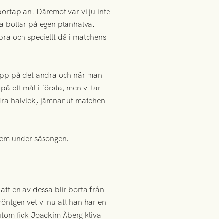
bortaplan. Däremot var vi ju inte
a bollar på egen planhalva.
bra och speciellt då i matchens
grepp på det andra och när man
 på ett mål i första, men vi tar
dra halvlek, jämnar ut matchen
blem under säsongen.
att en av dessa blir borta från
röntgen vet vi nu att han har en
sutom fick Joackim Åberg kliva