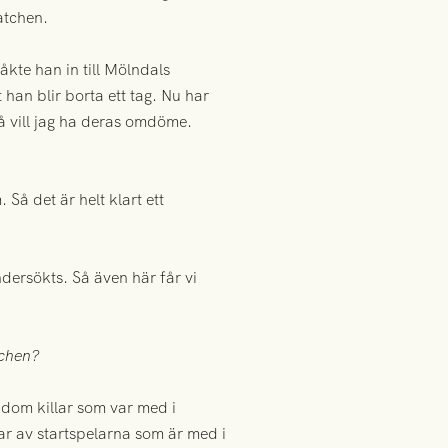
atchen.
kte han in till Mölndals
 han blir borta ett tag. Nu har
så vill jag ha deras omdöme.
. Så det är helt klart ett
ndersökts. Så även här får vi
tchen?
 dom killar som var med i
par av startspelarna som är med i