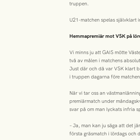
truppen.
U21-matchen spelas självklart 
Hemmapremiär mot VSK på lör
Vi minns ju att GAIS mötte Väste
två av målen i matchens absoluta
Just där och då var VSK klart 
i truppen dagarna före matchen
När vi tar oss an västmanlännin
premiärmatch under måndagskväl
svar på om man lyckats infria s
– Ja, man kan ju säga att det jä
första gräsmatch i lördags och d