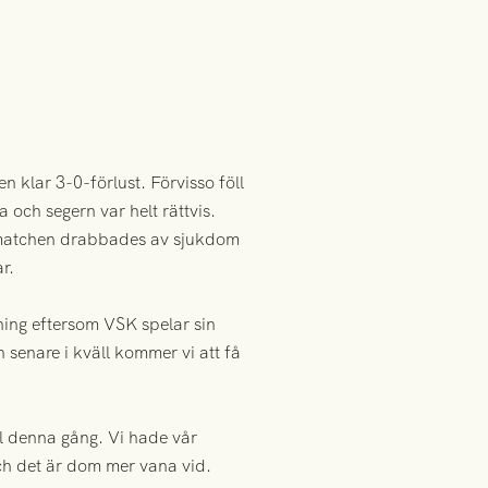
 klar 3-0-förlust. Förvisso föll
 och segern var helt rättvis.
r matchen drabbades av sjukdom
r.
ning eftersom VSK spelar sin
enare i kväll kommer vi att få
oll denna gång. Vi hade vår
och det är dom mer vana vid.