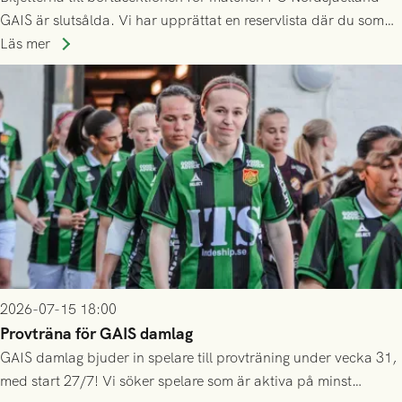
GAIS är slutsålda. Vi har upprättat en reservlista där du som
ännu inte har någon biljett kan anmäla ditt intresse. Du kan
Läs mer
inte själv överlåta din biljett till någon annan.
2026-07-15 18:00
Provträna för GAIS damlag
GAIS damlag bjuder in spelare till provträning under vecka 31,
med start 27/7! Vi söker spelare som är aktiva på minst