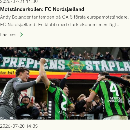
2026-07-21 11:30
Motståndarkollen: FC Nordsjælland
Andy Bolander tar tempen på GAIS första europamotståndare,
FC Nordsjælland. En klubb med stark ekonomi men lågt
publiksnitt, ett lag med både kollektiv styrka och individuell
Läs mer
finess.
2026-07-20 14:35