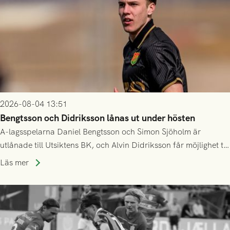
2026-08-04 13:51
Bengtsson och Didriksson lånas ut under hösten
A-lagsspelarna Daniel Bengtsson och Simon Sjöholm är
utlånade till Utsiktens BK, och Alvin Didriksson får möjlighet till
speltid i Hestrafors genom föreningssamarbete.
Läs mer