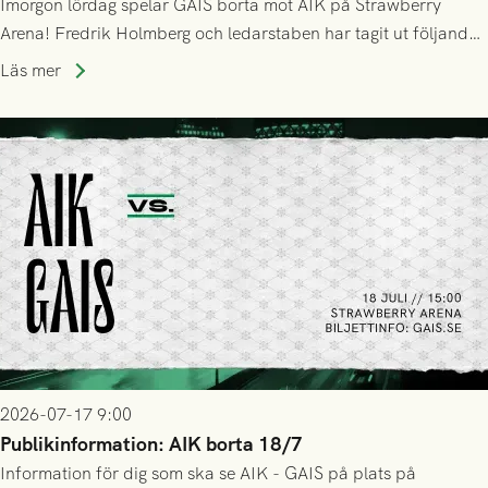
Imorgon lördag spelar GAIS borta mot AIK på Strawberry
Arena! Fredrik Holmberg och ledarstaben har tagit ut följande
trupp till matchen:
Läs mer
2026-07-17 9:00
Publikinformation: AIK borta 18/7
Information för dig som ska se AIK - GAIS på plats på