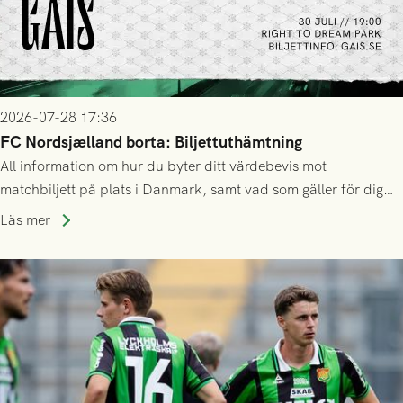
2026-07-28 17:36
FC Nordsjælland borta: Biljettuthämtning
All information om hur du byter ditt värdebevis mot
matchbiljett på plats i Danmark, samt vad som gäller för dig
som står på reservlista eller fått förhinder.
Läs mer