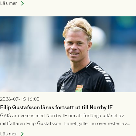
division 3-nivå.
Läs mer
2026-07-15 16:00
Filip Gustafsson lånas fortsatt ut till Norrby IF
GAIS är överens med Norrby IF om att förlänga utlånet av
mittfältaren Filip Gustafsson. Lånet gäller nu över resten av
säsongen 2026.
Läs mer