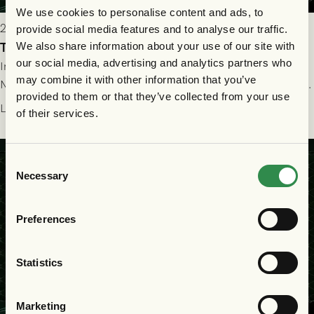
We use cookies to personalise content and ads, to
2026-07-22 19:00
provide social media features and to analyse our traffic.
Truppen till GAIS - FC Nordsjælland 23/7
We also share information about your use of our site with
our social media, advertising and analytics partners who
Imorgon torsdag spelar GAIS herrar hemma mot FC
may combine it with other information that you’ve
Nordsjælland på Gamla Ullevi med avspark kl 19.00! Fredrik
provided to them or that they’ve collected from your use
Holmberg och ledarstaben har tagit ut följande trupp till
Läs mer
of their services.
matchen:
Consent
Necessary
Selection
Preferences
Statistics
Marketing