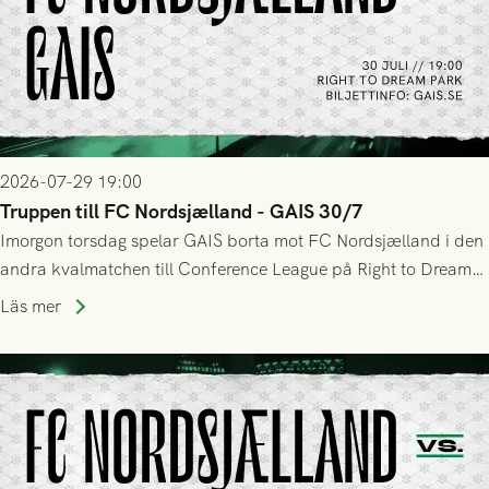
2026-07-29 19:00
Truppen till FC Nordsjælland - GAIS 30/7
Imorgon torsdag spelar GAIS borta mot FC Nordsjælland i den
andra kvalmatchen till Conference League på Right to Dream
Park! Fredrik Holmberg och ledarstaben har tagit ut följande
Läs mer
trupp till matchen: