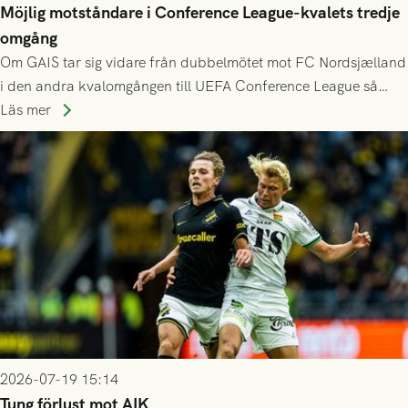
Möjlig motståndare i Conference League-kvalets tredje
omgång
Om GAIS tar sig vidare från dubbelmötet mot FC Nordsjælland
i den andra kvalomgången till UEFA Conference League så
spelas den tredje kvalomgången kort därpå. Motståndare blir
Läs mer
då vinnaren i mötet mellan isländska Valur och HŠK Zrinjski
Mostar från Bosnien och Hercegovina.
2026-07-19 15:14
Tung förlust mot AIK