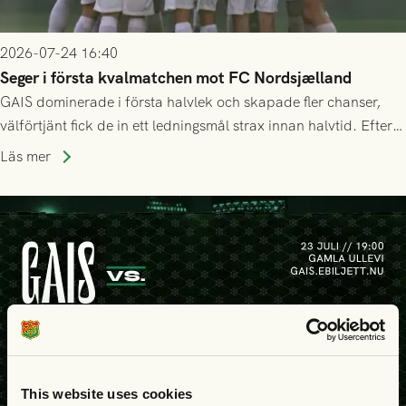
2026-07-24 16:40
Seger i första kvalmatchen mot FC Nordsjælland
GAIS dominerade i första halvlek och skapade fler chanser,
välförtjänt fick de in ett ledningsmål strax innan halvtid. Efter
halvtidsvilan sjönk tempot när Nordsjälland tilläts ha mer av
Läs mer
bollen, men GAIS försvarade sig disciplinerat och säkrade en
seger! Matchfoto: Mikael Josefsson & Lasse Ekström
This website uses cookies