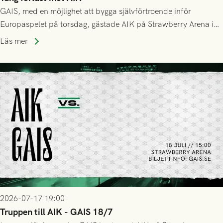
GAIS, med en möjlighet att bygga självförtroende inför
Europaspelet på torsdag, gästade AIK på Strawberry Arena i
Stockholm . Men trots konstant hotande i första halvlek av
Läs mer
GAIS så var det AIK, i andra halvlek, som höjde tempot och
lyckades få in 2-0.
2026-07-17 19:00
Truppen till AIK - GAIS 18/7