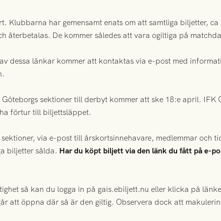
t. Klubbarna har gemensamt enats om att samtliga biljetter, ca
h återbetalas. De kommer således att vara ogiltiga på matchda
n av dessa länkar kommer att kontaktas via e-post med informa
n.
IFK Göteborgs sektioner till derbyt kommer att ske 18:e april. 
 förtur till biljettsläppet.
na sektioner, via e-post till årskortsinnehavare, medlemmar och ti
a biljetter sålda.
Har du köpt biljett via den länk du fått på e-p
iltighet så kan du logga in på gais.ebiljett.nu eller klicka på länke
 går att öppna där så är den giltig. Observera dock att makule