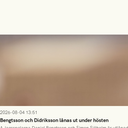
2026-08-04 13:51
Bengtsson och Didriksson lånas ut under hösten
A-lagsspelarna Daniel Bengtsson och Simon Sjöholm är utlånade t