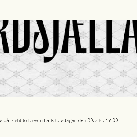
s på Right to Dream Park torsdagen den 30/7 kl. 19.00.