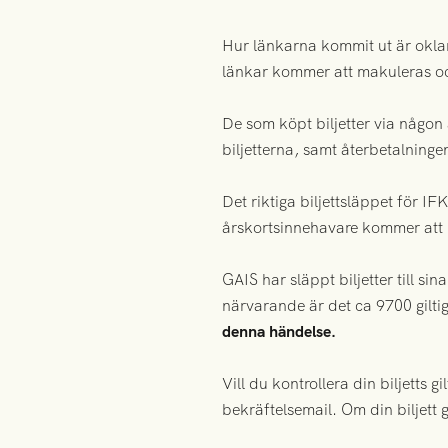
Hur länkarna kommit ut är oklar
länkar kommer att makuleras oc
De som köpt biljetter via någo
biljetterna, samt återbetalninge
Det riktiga biljettsläppet för 
årskortsinnehavare kommer att ha
GAIS har släppt biljetter till si
närvarande är det ca 9700 giltig
denna händelse.
Vill du kontrollera din biljetts g
bekräftelsemail. Om din biljett