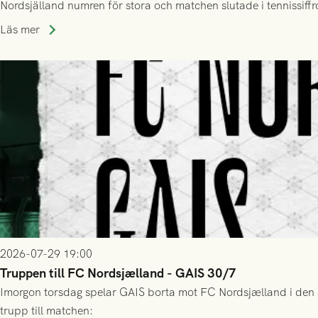
Nordsjälland numren för stora och matchen slutade i tennissiffr
Läs mer
2026-07-29 19:00
Truppen till FC Nordsjælland - GAIS 30/7
Imorgon torsdag spelar GAIS borta mot FC Nordsjælland i den a
trupp till matchen: