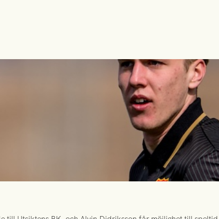
ill Utsiktens BK, och Alvin Didriksson får möjlighet till spelt