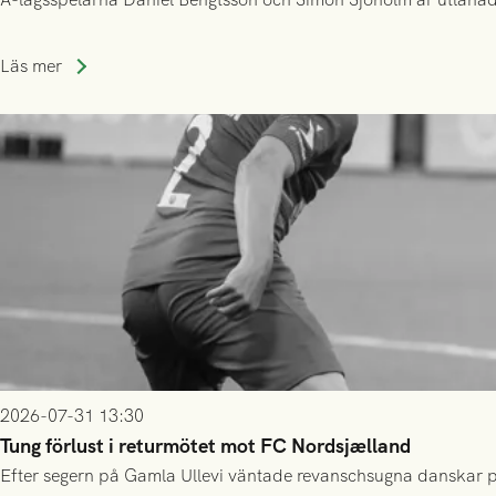
Läs mer
2026-07-31 13:30
Tung förlust i returmötet mot FC Nordsjælland
Efter segern på Gamla Ullevi väntade revanschsugna danskar på