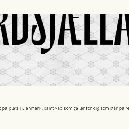
 på plats i Danmark, samt vad som gäller för dig som står på rese