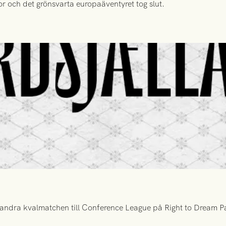
or och det grönsvarta europaäventyret tog slut.
ndra kvalmatchen till Conference League på Right to Dream Par