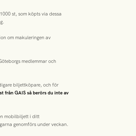
 1000 st, som köpts via dessa
g.
tion om makuleringen av
IFK Göteborgs medlemmar och
digare biljettköpare, och för
ost från GAIS så berörs du inte av
n mobilbiljett i ditt
ringarna genomförs under veckan.