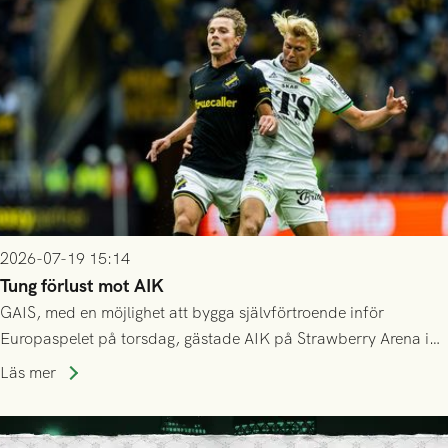
Mostar från Bosnien och Hercegovina.
2026-07-19 15:14
Tung förlust mot AIK
GAIS, med en möjlighet att bygga självförtroende inför
Europaspelet på torsdag, gästade AIK på Strawberry Arena i
Stockholm . Men trots konstant hotande i första halvlek av
Läs mer
GAIS så var det AIK, i andra halvlek, som höjde tempot och
lyckades få in 2-0.