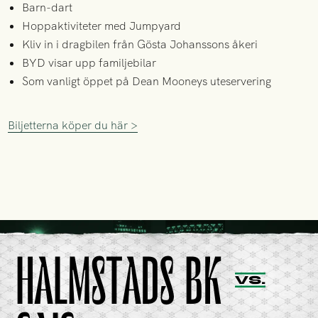
Barn-dart
Hoppaktiviteter med Jumpyard
Kliv in i dragbilen från Gösta Johanssons åkeri
BYD visar upp familjebilar
Som vanligt öppet på Dean Mooneys uteservering
Biljetterna köper du här >