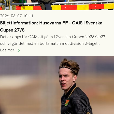
2026-08-07 10:11
Biljettinformation: Husqvarna FF - GAIS i Svenska
Cupen 27/8
Det är dags för GAIS att gå in i Svenska Cupen 2026/2027,
och vi gör det med en bortamatch mot division 2-laget
Husqvarna FF. Häng med och stötta grönsvart på plats!
Läs mer