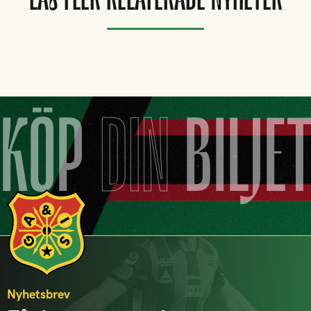
LÄS FLER RELATERADE NYHETER
KÖP
DIN
BILJE
Nyhetsbrev