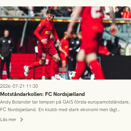
2026-07-21 11:30
Motståndarkollen: FC Nordsjælland
Andy Bolander tar tempen på GAIS första europamotståndare,
FC Nordsjælland. En klubb med stark ekonomi men lågt
publiksnitt, ett lag med både kollektiv styrka och individuell
Läs mer
finess.