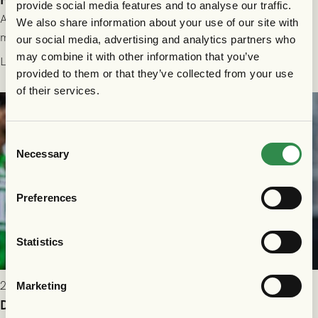
provide social media features and to analyse our traffic.
All information om hur du byter ditt värdebevis mot
We also share information about your use of our site with
matchbiljett på plats i Danmark, samt vad som gäller för dig
our social media, advertising and analytics partners who
som står på reservlista eller fått förhinder.
may combine it with other information that you’ve
Läs mer
provided to them or that they’ve collected from your use
of their services.
Consent
Necessary
Selection
Preferences
Statistics
2026-07-26 21:00
Marketing
Delad poäng mot Halmstads BK