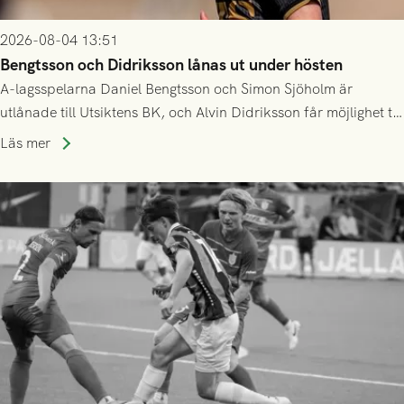
2026-08-04 13:51
Bengtsson och Didriksson lånas ut under hösten
A-lagsspelarna Daniel Bengtsson och Simon Sjöholm är
utlånade till Utsiktens BK, och Alvin Didriksson får möjlighet till
speltid i Hestrafors genom föreningssamarbete.
Läs mer