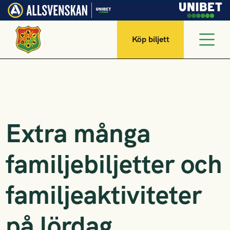
Köp biljett
Extra många
familjebiljetter och
familjeaktiviteter
på lördag