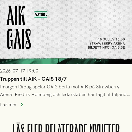
2026-07-17 19:00
Truppen till AIK - GAIS 18/7
Imorgon lördag spelar GAIS borta mot AIK på Strawberry
Arena! Fredrik Holmberg och ledarstaben har tagit ut följande
trupp till matchen:
Läs mer