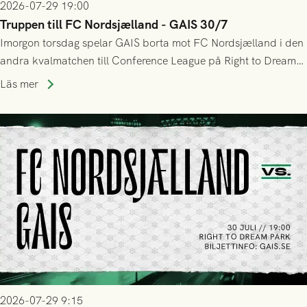
2026-07-29 19:00
Truppen till FC Nordsjælland - GAIS 30/7
Imorgon torsdag spelar GAIS borta mot FC Nordsjælland i den
andra kvalmatchen till Conference League på Right to Dream
Park! Fredrik Holmberg och ledarstaben har tagit ut följande
Läs mer
trupp till matchen:
2026-07-29 9:15