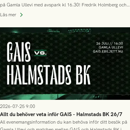
på Gamla Ullevi med avspark kl 16.30! Fredrik Holmberg och
ledarstaben har tagit ut följande trupp till matchen:
Läs mer
2026-07-25 9:00
Allt du behöver veta inför GAIS - Halmstads BK 26/7
All evenemangsinformation du kan behöva inför ditt besök på
Gamla Ullevi och matchen mellan GAIS och Halmstads BK i