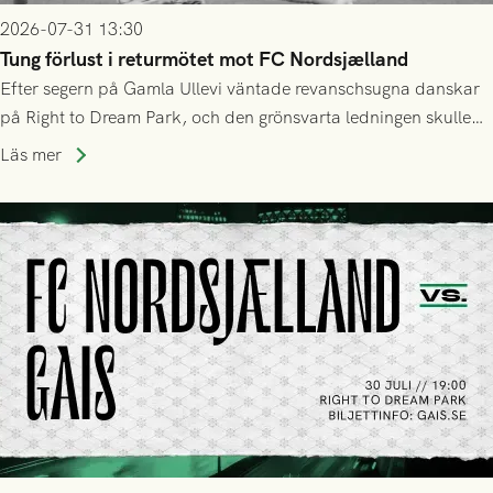
2026-07-31 13:30
Tung förlust i returmötet mot FC Nordsjælland
Efter segern på Gamla Ullevi väntade revanschsugna danskar
på Right to Dream Park, och den grönsvarta ledningen skulle
upphöra efter mindre än kvarten spelad. På lika mark visade
Läs mer
sig Nordsjälland numren för stora och matchen slutade i
tennissiffror och det grönsvarta europaäventyret tog slut.