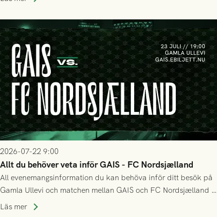
matchen:
2026-07-22 9:00
Allt du behöver veta inför GAIS - FC Nordsjælland
All evenemangsinformation du kan behöva inför ditt besök på
Gamla Ullevi och matchen mellan GAIS och FC Nordsjælland i
kvalet till Conference League! Avspark kl 19.00 på torsdag
Läs mer
23/7.