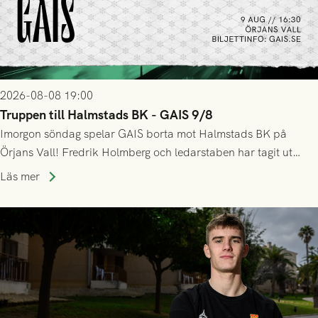
2026-08-08 19:00
Truppen till Halmstads BK - GAIS 9/8
Imorgon söndag spelar GAIS borta mot Halmstads BK på
Örjans Vall! Fredrik Holmberg och ledarstaben har tagit ut
följande trupp till matchen:
Läs mer