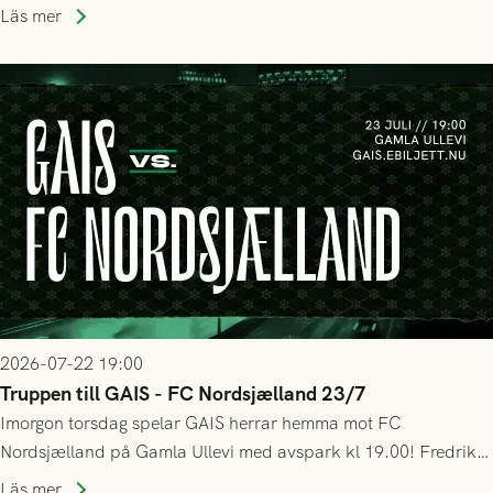
halvtidsvilan sjönk tempot när Nordsjälland tilläts ha mer av
Läs mer
bollen, men GAIS försvarade sig disciplinerat och säkrade en
seger! Matchfoto: Mikael Josefsson & Lasse Ekström
2026-07-22 19:00
Truppen till GAIS - FC Nordsjælland 23/7
Imorgon torsdag spelar GAIS herrar hemma mot FC
Nordsjælland på Gamla Ullevi med avspark kl 19.00! Fredrik
Holmberg och ledarstaben har tagit ut följande trupp till
Läs mer