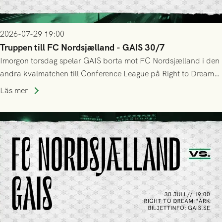
2026-07-29 19:00
Truppen till FC Nordsjælland - GAIS 30/7
Imorgon torsdag spelar GAIS borta mot FC Nordsjælland i den
andra kvalmatchen till Conference League på Right to Dream
Park! Fredrik Holmberg och ledarstaben har tagit ut följande
Läs mer
trupp till matchen: