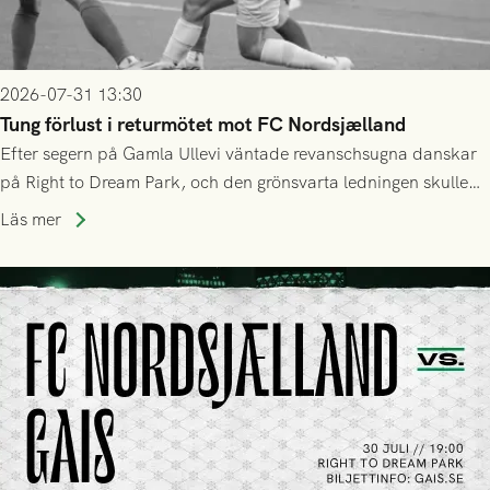
2026-07-31 13:30
Tung förlust i returmötet mot FC Nordsjælland
Efter segern på Gamla Ullevi väntade revanschsugna danskar
på Right to Dream Park, och den grönsvarta ledningen skulle
upphöra efter mindre än kvarten spelad. På lika mark visade
Läs mer
sig Nordsjälland numren för stora och matchen slutade i
tennissiffror och det grönsvarta europaäventyret tog slut.