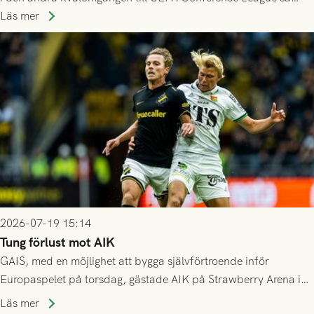
spelas den tredje kvalomgången kort därpå. Motståndare blir
Läs mer
då vinnaren i mötet mellan isländska Valur och HŠK Zrinjski
Mostar från Bosnien och Hercegovina.
2026-07-19 15:14
Tung förlust mot AIK
GAIS, med en möjlighet att bygga självförtroende inför
Europaspelet på torsdag, gästade AIK på Strawberry Arena i
Stockholm . Men trots konstant hotande i första halvlek av
Läs mer