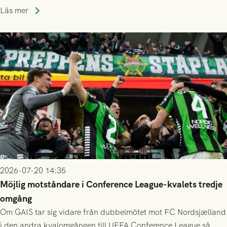
publiksnitt, ett lag med både kollektiv styrka och individuell
Läs mer
finess.
2026-07-20 14:35
Möjlig motståndare i Conference League-kvalets tredje
omgång
Om GAIS tar sig vidare från dubbelmötet mot FC Nordsjælland
i den andra kvalomgången till UEFA Conference League så