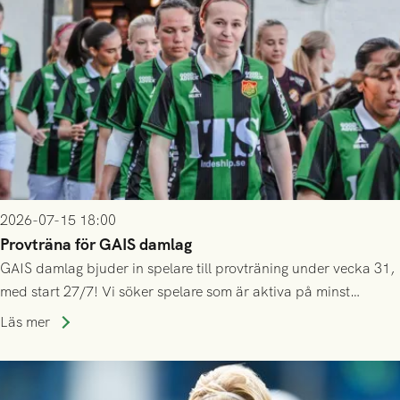
2026-07-15 18:00
Provträna för GAIS damlag
GAIS damlag bjuder in spelare till provträning under vecka 31,
med start 27/7! Vi söker spelare som är aktiva på minst
division 3-nivå.
Läs mer