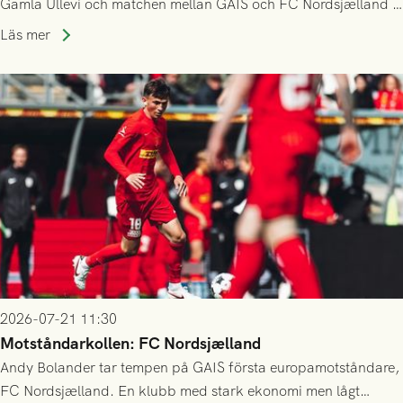
Gamla Ullevi och matchen mellan GAIS och FC Nordsjælland i
kvalet till Conference League! Avspark kl 19.00 på torsdag
Läs mer
23/7.
2026-07-21 11:30
Motståndarkollen: FC Nordsjælland
Andy Bolander tar tempen på GAIS första europamotståndare,
FC Nordsjælland. En klubb med stark ekonomi men lågt