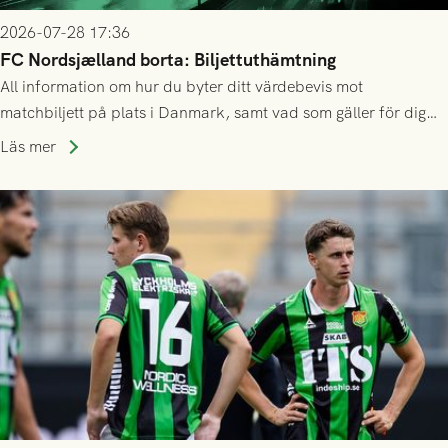
2026-07-28 17:36
FC Nordsjælland borta: Biljettuthämtning
All information om hur du byter ditt värdebevis mot
matchbiljett på plats i Danmark, samt vad som gäller för dig
som står på reservlista eller fått förhinder.
Läs mer