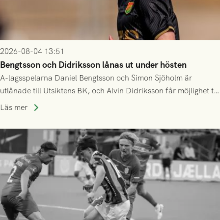
2026-08-04 13:51
Bengtsson och Didriksson lånas ut under hösten
A-lagsspelarna Daniel Bengtsson och Simon Sjöholm är
utlånade till Utsiktens BK, och Alvin Didriksson får möjlighet till
speltid i Hestrafors genom föreningssamarbete.
Läs mer