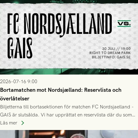
2026-07-16 9:00
Bortamatchen mot Nordsjælland: Reservlista och
överlåtelser
Biljetterna till bortasektionen för matchen FC Nordsjaelland -
GAIS är slutsålda. Vi har upprättat en reservlista där du som
ännu inte har någon biljett kan anmäla ditt intresse. Du kan
Läs mer
inte själv överlåta din biljett till någon annan.