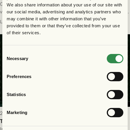
GAIS dominerade i första halvlek och skapade fler chanser,
We also share information about your use of our site with
välförtjänt fick de in ett ledningsmål strax innan halvtid. Efter
our social media, advertising and analytics partners who
may combine it with other information that you’ve
halvtidsvilan sjönk tempot när Nordsjälland tilläts ha mer av
Läs mer
provided to them or that they’ve collected from your use
bollen, men GAIS försvarade sig disciplinerat och säkrade en
of their services.
seger! Matchfoto: Mikael Josefsson & Lasse Ekström
Consent
Necessary
Selection
Preferences
Statistics
Marketing
2026-07-22 19:00
Truppen till GAIS - FC Nordsjælland 23/7
Imorgon torsdag spelar GAIS herrar hemma mot FC