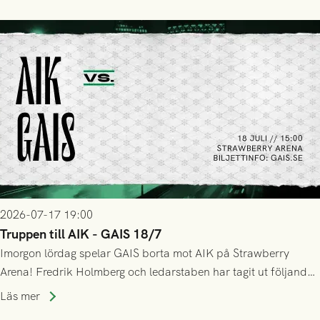
GAIS så var det AIK, i andra halvlek, som höjde tempot och
lyckades få in 2-0.
2026-07-17 19:00
Truppen till AIK - GAIS 18/7
Imorgon lördag spelar GAIS borta mot AIK på Strawberry
Arena! Fredrik Holmberg och ledarstaben har tagit ut följande
trupp till matchen:
Läs mer