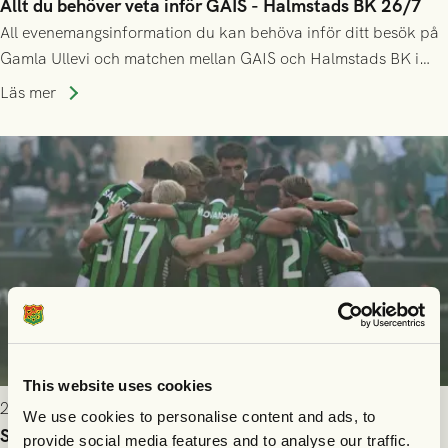
Allt du behöver veta inför GAIS - Halmstads BK 26/7
All evenemangsinformation du kan behöva inför ditt besök på
Gamla Ullevi och matchen mellan GAIS och Halmstads BK i
Allsvenskan! Avspark kl 16.30 på söndag 26/7.
Läs mer
This website uses cookies
2026-07-24 16:40
We use cookies to personalise content and ads, to
Seger i första kvalmatchen mot FC Nordsjælland
provide social media features and to analyse our traffic.