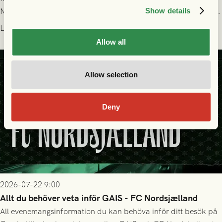
Nordsjælland på Gamla Ullevi med avspark kl 19.00! Fredrik
Show details
Holmberg och ledarstaben har tagit ut följande trupp till
Läs mer
matchen:
Allow all
Allow selection
Deny
2026-07-22 9:00
Allt du behöver veta inför GAIS - FC Nordsjælland
All evenemangsinformation du kan behöva inför ditt besök på