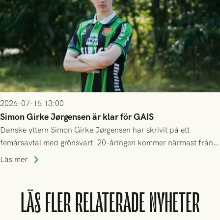
2026-07-15 13:00
Simon Girke Jørgensen är klar för GAIS
Danske yttern Simon Girke Jørgensen har skrivit på ett
femårsavtal med grönsvart! 20-åringen kommer närmast från
spel i färöiska Skála IF.
Läs mer
LÄS FLER RELATERADE NYHETER