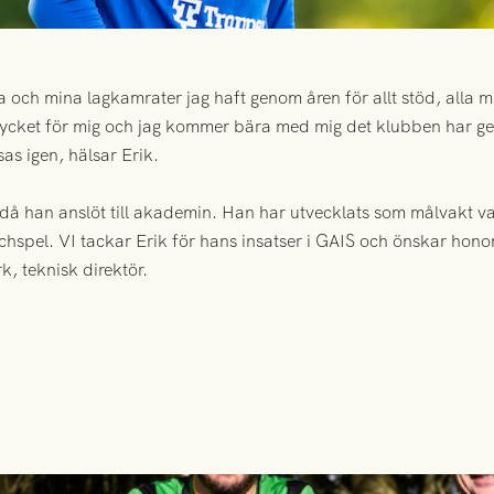
a och mina lagkamrater jag haft genom åren för allt stöd, alla m
 mycket för mig och jag kommer bära med mig det klubben har ge
as igen, hälsar Erik.
 då han anslöt till akademin. Han har utvecklats som målvakt va
chspel. VI tackar Erik för hans insatser i GAIS och önskar honom 
 teknisk direktör.