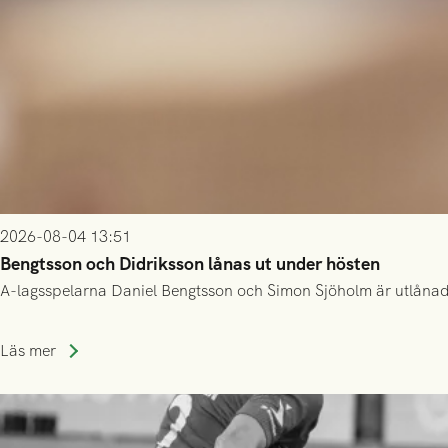
2026-08-04 13:51
Bengtsson och Didriksson lånas ut under hösten
A-lagsspelarna Daniel Bengtsson och Simon Sjöholm är utlånade t
Läs mer