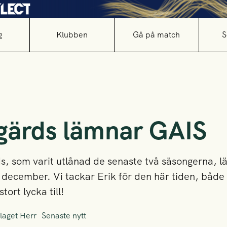
g
Klubben
Gå på match
S
gärds lämnar GAIS
s, som varit utlånad de senaste två säsongerna, 
 december. Vi tackar Erik för den här tiden, båd
ort lycka till!
laget Herr
Senaste nytt