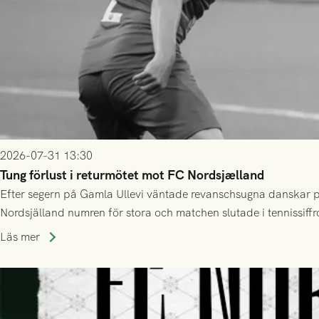
2026-07-31 13:30
Tung förlust i returmötet mot FC Nordsjælland
Efter segern på Gamla Ullevi väntade revanschsugna danskar på
Nordsjälland numren för stora och matchen slutade i tennissiffr
Läs mer