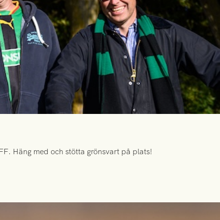
FF. Häng med och stötta grönsvart på plats!