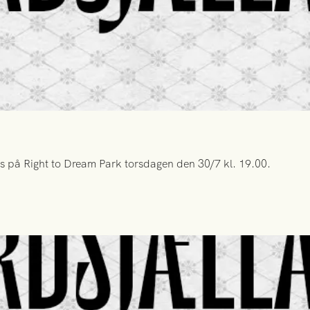
s på Right to Dream Park torsdagen den 30/7 kl. 19.00.