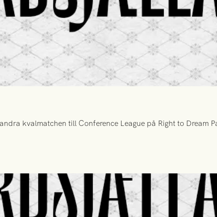
ndra kvalmatchen till Conference League på Right to Dream Par