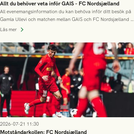
Allt du behöver veta inför GAIS - FC Nordsjælland
All evenemangsinformation du kan behöva inför ditt besök på
Gamla Ullevi och matchen mellan GAIS och FC Nordsjælland i
kvalet till Conference League! Avspark kl 19.00 på torsdag
Läs mer
23/7.
2026-07-21 11:30
Motståndarkollen: FC Nordsjælland