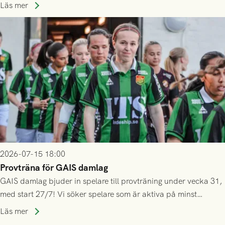
ännu inte har någon biljett kan anmäla ditt intresse. Du kan
Läs mer
inte själv överlåta din biljett till någon annan.
2026-07-15 18:00
Provträna för GAIS damlag
GAIS damlag bjuder in spelare till provträning under vecka 31,
med start 27/7! Vi söker spelare som är aktiva på minst
division 3-nivå.
Läs mer