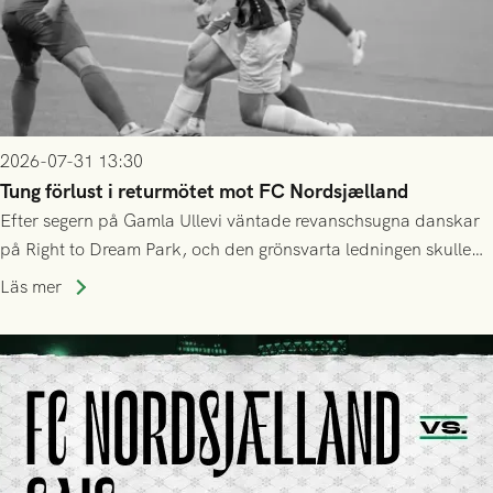
2026-07-31 13:30
Tung förlust i returmötet mot FC Nordsjælland
Efter segern på Gamla Ullevi väntade revanschsugna danskar
på Right to Dream Park, och den grönsvarta ledningen skulle
upphöra efter mindre än kvarten spelad. På lika mark visade
Läs mer
sig Nordsjälland numren för stora och matchen slutade i
tennissiffror och det grönsvarta europaäventyret tog slut.