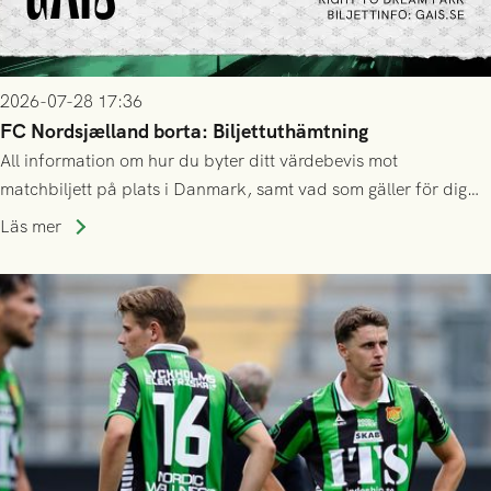
2026-07-28 17:36
FC Nordsjælland borta: Biljettuthämtning
All information om hur du byter ditt värdebevis mot
matchbiljett på plats i Danmark, samt vad som gäller för dig
som står på reservlista eller fått förhinder.
Läs mer