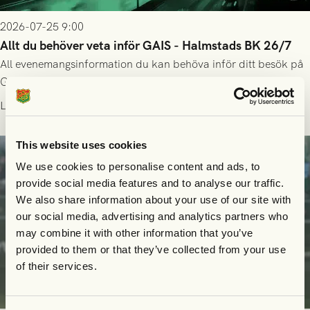
2026-07-25 9:00
Allt du behöver veta inför GAIS - Halmstads BK 26/7
All evenemangsinformation du kan behöva inför ditt besök på
Gamla Ullevi och matchen mellan GAIS och Halmstads BK i
Allsvenskan! Avspark kl 16.30 på söndag 26/7.
Läs mer
This website uses cookies
We use cookies to personalise content and ads, to
provide social media features and to analyse our traffic.
We also share information about your use of our site with
our social media, advertising and analytics partners who
may combine it with other information that you’ve
provided to them or that they’ve collected from your use
of their services.