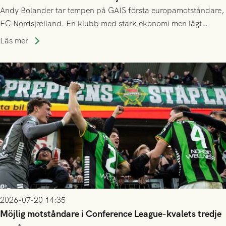
Andy Bolander tar tempen på GAIS första europamotståndare,
FC Nordsjælland. En klubb med stark ekonomi men lågt
publiksnitt, ett lag med både kollektiv styrka och individuell
Läs mer
finess.
2026-07-20 14:35
Möjlig motståndare i Conference League-kvalets tredje