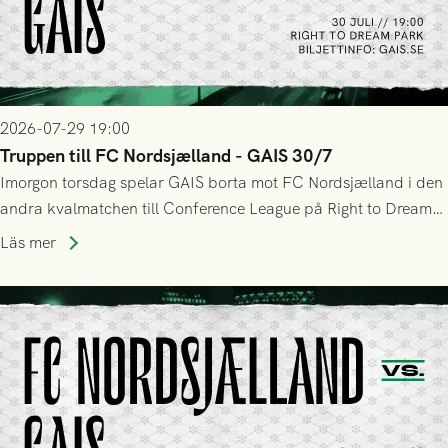
2026-07-29 19:00
Truppen till FC Nordsjælland - GAIS 30/7
Imorgon torsdag spelar GAIS borta mot FC Nordsjælland i den
andra kvalmatchen till Conference League på Right to Dream
Park! Fredrik Holmberg och ledarstaben har tagit ut följande
Läs mer
trupp till matchen: