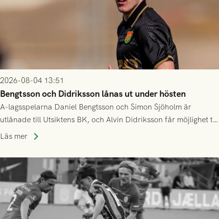
2026-08-04 13:51
Bengtsson och Didriksson lånas ut under hösten
A-lagsspelarna Daniel Bengtsson och Simon Sjöholm är
utlånade till Utsiktens BK, och Alvin Didriksson får möjlighet till
speltid i Hestrafors genom föreningssamarbete.
Läs mer