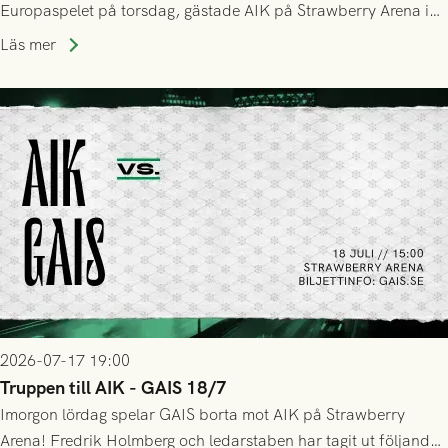
Europaspelet på torsdag, gästade AIK på Strawberry Arena i
Stockholm . Men trots konstant hotande i första halvlek av
Läs mer
GAIS så var det AIK, i andra halvlek, som höjde tempot och
lyckades få in 2-0.
2026-07-17 19:00
Truppen till AIK - GAIS 18/7
Imorgon lördag spelar GAIS borta mot AIK på Strawberry
Arena! Fredrik Holmberg och ledarstaben har tagit ut följande