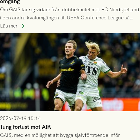
omgång
Om GAIS tar sig vidare från dubbelmötet mot FC Nordsjælland
i den andra kvalomgången till UEFA Conference League så
spelas den tredje kvalomgången kort därpå. Motståndare blir
Läs mer
då vinnaren i mötet mellan isländska Valur och HŠK Zrinjski
Mostar från Bosnien och Hercegovina.
2026-07-19 15:14
Tung förlust mot AIK
GAIS, med en möjlighet att bygga självförtroende inför