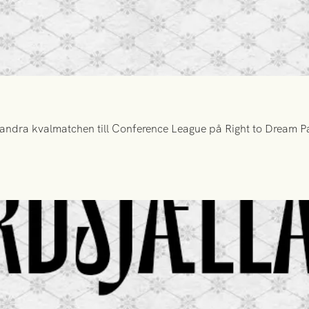
ndra kvalmatchen till Conference League på Right to Dream Par