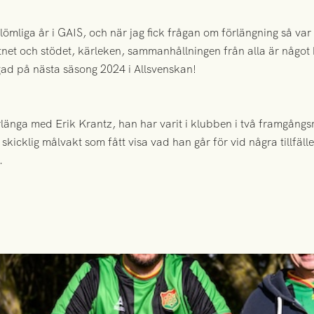
glömliga år i GAIS, och när jag fick frågan om förlängning så var
attnet och stödet, kärleken, sammanhållningen från alla är något
gad på nästa säsong 2024 i Allsvenskan!
örlänga med Erik Krantz, han har varit i klubben i två framgångs
 skicklig målvakt som fått visa vad han går för vid några tillfäl
.