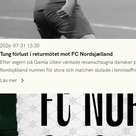
2026-07-31 13:30
Tung förlust i returmötet mot FC Nordsjælland
Efter segern på Gamla Ullevi väntade revanschsugna danskar på
Nordsjälland numren för stora och matchen slutade i tennissiffr
Läs mer