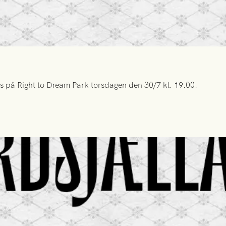
s på Right to Dream Park torsdagen den 30/7 kl. 19.00.