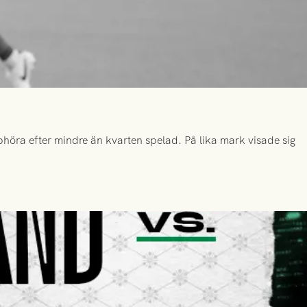
höra efter mindre än kvarten spelad. På lika mark visade sig