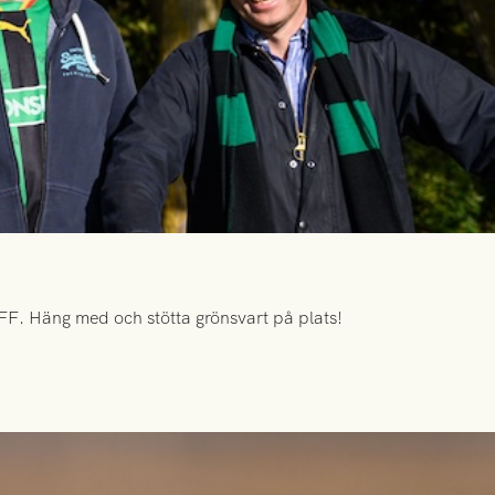
FF. Häng med och stötta grönsvart på plats!