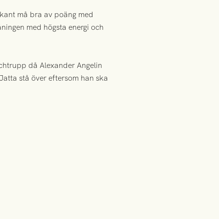
 bekant må bra av poäng med
äningen med högsta energi och
atchtrupp då Alexander Angelin
Jatta stå över eftersom han ska