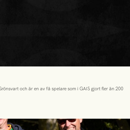
önsvart och är en av få spelare som i GAIS gjort fler än 200