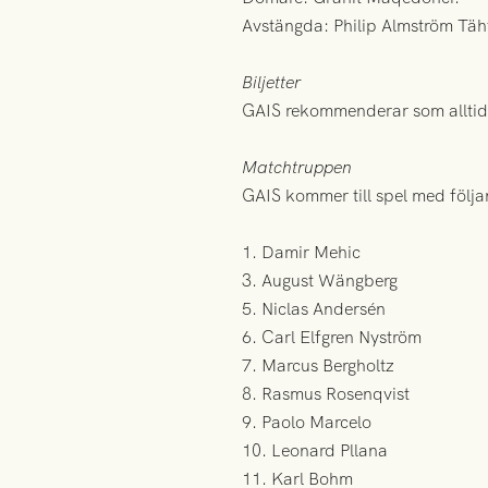
Avstängda: Philip Almström Täh
Biljetter
GAIS rekommenderar som alltid
Matchtruppen
GAIS kommer till spel med följ
1. Damir Mehic
3. August Wängberg
5. Niclas Andersén
6. Carl Elfgren Nyström
7. Marcus Bergholtz
8. Rasmus Rosenqvist
9. Paolo Marcelo
10. Leonard Pllana
11. Karl Bohm