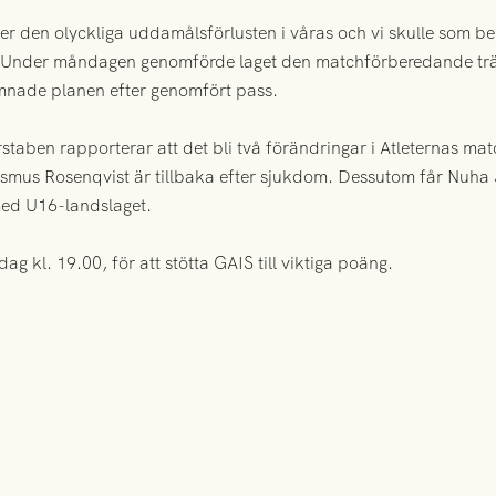
ter den olyckliga uddamålsförlusten i våras och vi skulle som
t. Under måndagen genomförde laget den matchförberedande tr
mnade planen efter genomfört pass.
arstaben rapporterar att det bli två förändringar i Atleternas m
smus Rosenqvist är tillbaka efter sjukdom. Dessutom får Nuha 
ed U16-landslaget.
ag kl. 19.00, för att stötta GAIS till viktiga poäng.