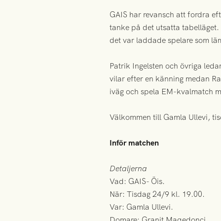
GAIS har revansch att fordra ef
tanke på det utsatta tabelläge
det var laddade spelare som lä
Patrik Ingelsten och övriga led
vilar efter en känning medan Ra
iväg och spela EM-kvalmatch m
Välkommen till Gamla Ullevi, tisd
Inför matchen
Detaljerna
Vad: GAIS- Öis.
När: Tisdag 24/9 kl. 19.00.
Var: Gamla Ullevi.
Domare: Granit Maqedonci.