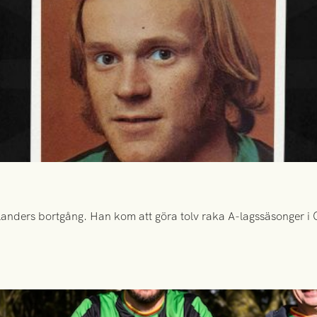
anders bortgång. Han kom att göra tolv raka A-lagssäsonger i Gr