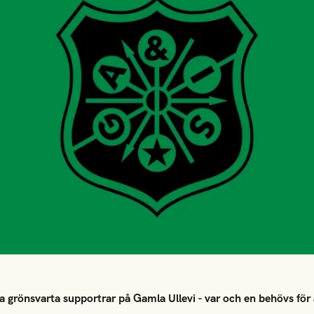
lla grönsvarta supportrar på Gamla Ullevi - var och en behövs för 