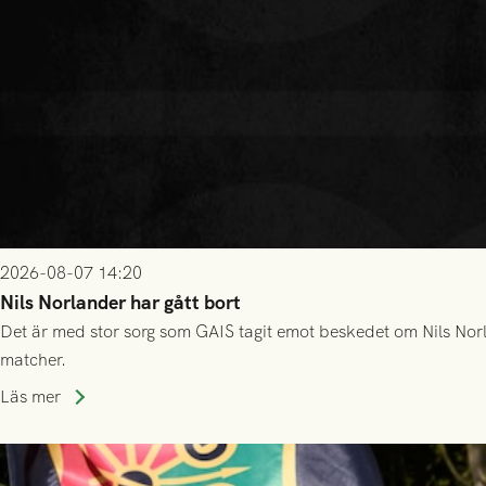
2026-08-07 14:20
Nils Norlander har gått bort
Det är med stor sorg som GAIS tagit emot beskedet om Nils Norl
matcher.
Läs mer