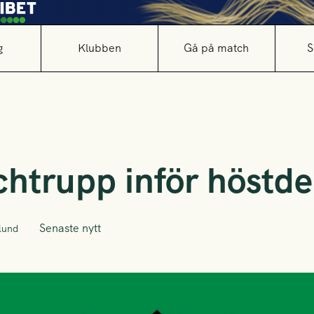
g
Klubben
Gå på match
S
htrupp inför höstde
Senaste nytt
lund