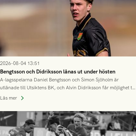
2026-08-04 13:51
Bengtsson och Didriksson lånas ut under hösten
A-lagsspelarna Daniel Bengtsson och Simon Sjöholm är
utlånade till Utsiktens BK, och Alvin Didriksson får möjlighet till
speltid i Hestrafors genom föreningssamarbete.
Läs mer