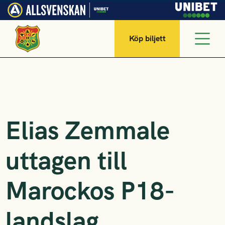
Köp biljett
Elias Zemmale
uttagen till
Marockos P18-
landslag