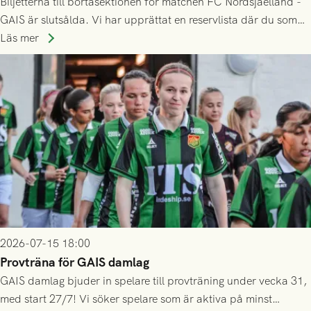
Biljetterna till bortasektionen för matchen FC Nordsjaelland -
GAIS är slutsålda. Vi har upprättat en reservlista där du som
ännu inte har någon biljett kan anmäla ditt intresse. Du kan
Läs mer
inte själv överlåta din biljett till någon annan.
2026-07-15 18:00
Provträna för GAIS damlag
GAIS damlag bjuder in spelare till provträning under vecka 31,
med start 27/7! Vi söker spelare som är aktiva på minst