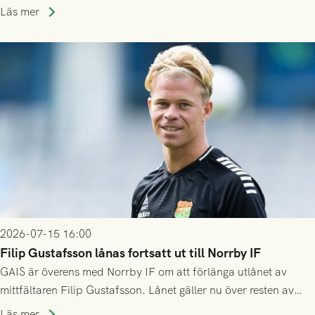
division 3-nivå.
Läs mer
2026-07-15 16:00
Filip Gustafsson lånas fortsatt ut till Norrby IF
GAIS är överens med Norrby IF om att förlänga utlånet av
mittfältaren Filip Gustafsson. Lånet gäller nu över resten av
säsongen 2026.
Läs mer