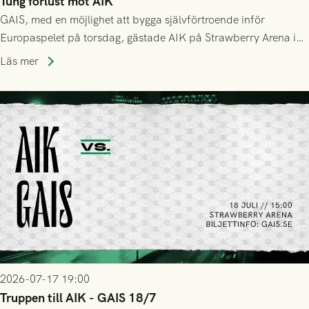
Tung förlust mot AIK
GAIS, med en möjlighet att bygga självförtroende inför
Europaspelet på torsdag, gästade AIK på Strawberry Arena i
Stockholm . Men trots konstant hotande i första halvlek av
Läs mer
GAIS så var det AIK, i andra halvlek, som höjde tempot och
lyckades få in 2-0.
2026-07-17 19:00
Truppen till AIK - GAIS 18/7