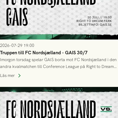
2026-07-29 19:00
Truppen till FC Nordsjælland - GAIS 30/7
Imorgon torsdag spelar GAIS borta mot FC Nordsjælland i den
andra kvalmatchen till Conference League på Right to Dream
Park! Fredrik Holmberg och ledarstaben har tagit ut följande
Läs mer
trupp till matchen: