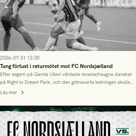
2026-07-31 13:30
Tung förlust i returmötet mot FC Nordsjælland
Efter segern på Gamla Ullevi väntade revanschsugna danskar
på Right to Dream Park, och den grönsvarta ledningen skulle
upphöra efter mindre än kvarten spelad. På lika mark visade
Läs mer
sig Nordsjälland numren för stora och matchen slutade i
tennissiffror och det grönsvarta europaäventyret tog slut.