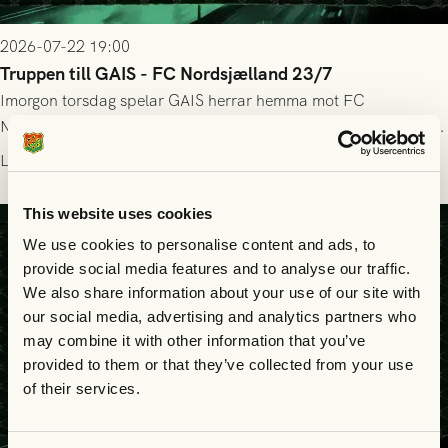
2026-07-22 19:00
Truppen till GAIS - FC Nordsjælland 23/7
Imorgon torsdag spelar GAIS herrar hemma mot FC
Nordsjælland på Gamla Ullevi med avspark kl 19.00! Fredrik
Holmberg och ledarstaben har tagit ut följande trupp till
Läs mer
matchen:
This website uses cookies
We use cookies to personalise content and ads, to
provide social media features and to analyse our traffic.
We also share information about your use of our site with
our social media, advertising and analytics partners who
may combine it with other information that you’ve
provided to them or that they’ve collected from your use
of their services.