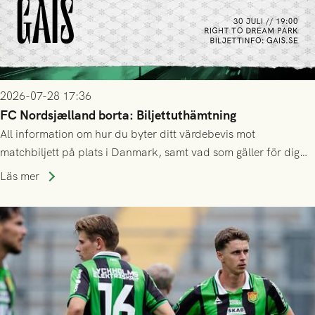
2026-07-28 17:36
FC Nordsjælland borta: Biljettuthämtning
All information om hur du byter ditt värdebevis mot
matchbiljett på plats i Danmark, samt vad som gäller för dig
som står på reservlista eller fått förhinder.
Läs mer