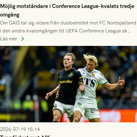
Möjlig motståndare i Conference League-kvalets tredje
omgång
Om GAIS tar sig vidare från dubbelmötet mot FC Nordsjælland
i den andra kvalomgången till UEFA Conference League så
spelas den tredje kvalomgången kort därpå. Motståndare blir
Läs mer
då vinnaren i mötet mellan isländska Valur och HŠK Zrinjski
Mostar från Bosnien och Hercegovina.
2026-07-19 15:14