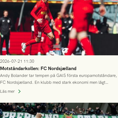
2026-07-21 11:30
Motståndarkollen: FC Nordsjælland
Andy Bolander tar tempen på GAIS första europamotståndare,
FC Nordsjælland. En klubb med stark ekonomi men lågt
publiksnitt, ett lag med både kollektiv styrka och individuell
Läs mer
finess.