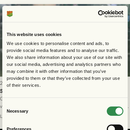
This website uses cookies
We use cookies to personalise content and ads, to
provide social media features and to analyse our traffic.
We also share information about your use of our site with
our social media, advertising and analytics partners who
may combine it with other information that you’ve
provided to them or that they’ve collected from your use
2026-07-24 16:40
of their services.
Seger i första kvalmatchen mot FC Nordsjælland
GAIS dominerade i första halvlek och skapade fler chanser,
Consent
välförtjänt fick de in ett ledningsmål strax innan halvtid. Efter
Necessary
Selection
halvtidsvilan sjönk tempot när Nordsjälland tilläts ha mer av
Läs mer
bollen, men GAIS försvarade sig disciplinerat och säkrade en
seger! Matchfoto: Mikael Josefsson & Lasse Ekström
Preferences