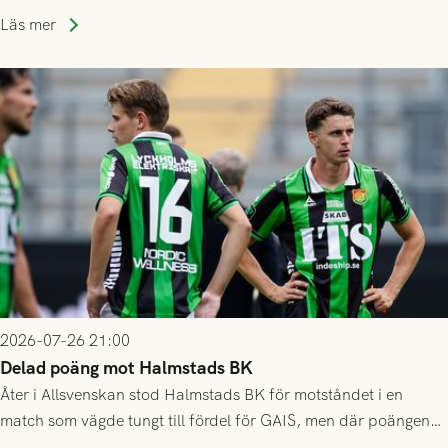
som står på reservlista eller fått förhinder.
Läs mer
2026-07-26 21:00
Delad poäng mot Halmstads BK
Åter i Allsvenskan stod Halmstads BK för motståndet i en
match som vägde tungt till fördel för GAIS, men där poängen
delades efter dramatik på tilläggstid.