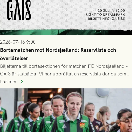
2026-07-16 9:00
Bortamatchen mot Nordsjælland: Reservlista och
överlåtelser
Biljetterna till bortasektionen för matchen FC Nordsjaelland -
GAIS är slutsålda. Vi har upprättat en reservlista där du som
ännu inte har någon biljett kan anmäla ditt intresse. Du kan
Läs mer
inte själv överlåta din biljett till någon annan.