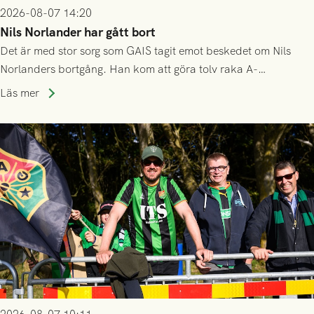
2026-08-07 14:20
Nils Norlander har gått bort
Det är med stor sorg som GAIS tagit emot beskedet om Nils
Norlanders bortgång. Han kom att göra tolv raka A-
lagssäsonger i Grönsvart och är en av få spelare som i GAIS
Läs mer
gjort fler än 200 matcher.