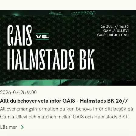
2026-07-25 9:00
Allt du behöver veta inför GAIS - Halmstads BK 26/7
All evenemangsinformation du kan behöva inför ditt besök på
Gamla Ullevi och matchen mellan GAIS och Halmstads BK i
Allsvenskan! Avspark kl 16.30 på söndag 26/7.
Läs mer