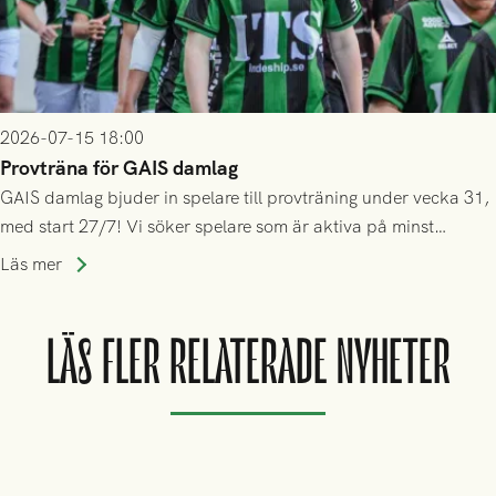
2026-07-15 18:00
Provträna för GAIS damlag
GAIS damlag bjuder in spelare till provträning under vecka 31,
med start 27/7! Vi söker spelare som är aktiva på minst
division 3-nivå.
Läs mer
LÄS FLER RELATERADE NYHETER