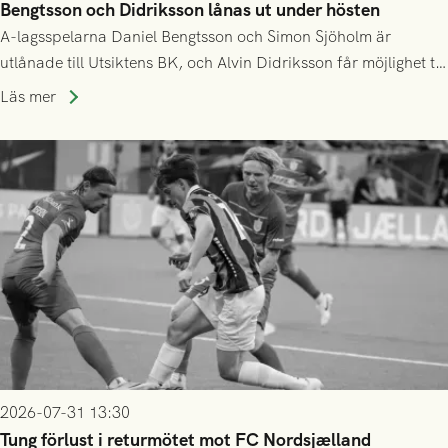
Bengtsson och Didriksson lånas ut under hösten
A-lagsspelarna Daniel Bengtsson och Simon Sjöholm är
utlånade till Utsiktens BK, och Alvin Didriksson får möjlighet till
speltid i Hestrafors genom föreningssamarbete.
Läs mer
2026-07-31 13:30
Tung förlust i returmötet mot FC Nordsjælland