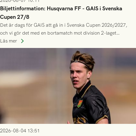
2026-08-07 10:11
Biljettinformation: Husqvarna FF - GAIS i Svenska
Cupen 27/8
Det är dags för GAIS att gå in i Svenska Cupen 2026/2027,
och vi gör det med en bortamatch mot division 2-laget
Husqvarna FF. Häng med och stötta grönsvart på plats!
Läs mer
2026-08-04 13:51