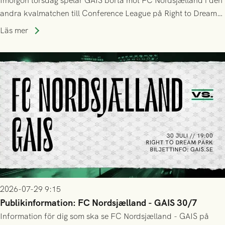
Imorgon torsdag spelar GAIS borta mot FC Nordsjælland i den
andra kvalmatchen till Conference League på Right to Dream
Park! Fredrik Holmberg och ledarstaben har tagit ut följande
Läs mer
trupp till matchen:
2026-07-29 9:15
Publikinformation: FC Nordsjælland - GAIS 30/7
Information för dig som ska se FC Nordsjælland - GAIS på