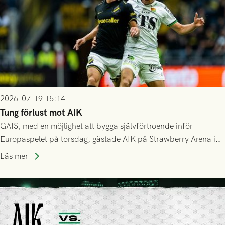
2026-07-19 15:14
Tung förlust mot AIK
GAIS, med en möjlighet att bygga självförtroende inför
Europaspelet på torsdag, gästade AIK på Strawberry Arena i
Stockholm . Men trots konstant hotande i första halvlek av
Läs mer
GAIS så var det AIK, i andra halvlek, som höjde tempot och
lyckades få in 2-0.