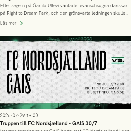
Efter segern på Gamla Ullevi väntade revanschsugna danskar
på Right to Dream Park, och den grönsvarta ledningen skulle
upphöra efter mindre än kvarten spelad. På lika mark visade
Läs mer
sig Nordsjälland numren för stora och matchen slutade i
tennissiffror och det grönsvarta europaäventyret tog slut.
2026-07-29 19:00
Truppen till FC Nordsjælland - GAIS 30/7