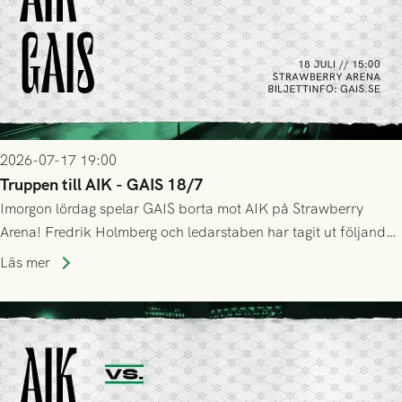
2026-07-17 19:00
Truppen till AIK - GAIS 18/7
Imorgon lördag spelar GAIS borta mot AIK på Strawberry
Arena! Fredrik Holmberg och ledarstaben har tagit ut följande
trupp till matchen:
Läs mer