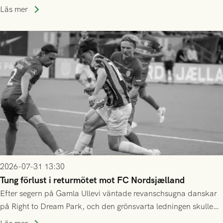
speltid i Hestrafors genom föreningssamarbete.
Läs mer
2026-07-31 13:30
Tung förlust i returmötet mot FC Nordsjælland
Efter segern på Gamla Ullevi väntade revanschsugna danskar
på Right to Dream Park, och den grönsvarta ledningen skulle
upphöra efter mindre än kvarten spelad. På lika mark visade