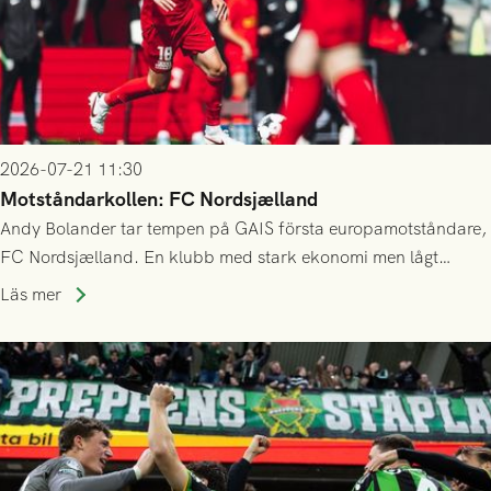
2026-07-21 11:30
Motståndarkollen: FC Nordsjælland
Andy Bolander tar tempen på GAIS första europamotståndare,
FC Nordsjælland. En klubb med stark ekonomi men lågt
publiksnitt, ett lag med både kollektiv styrka och individuell
Läs mer
finess.