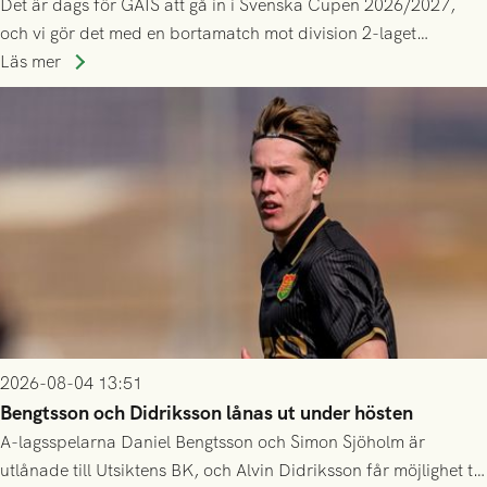
Det är dags för GAIS att gå in i Svenska Cupen 2026/2027,
och vi gör det med en bortamatch mot division 2-laget
Husqvarna FF. Häng med och stötta grönsvart på plats!
Läs mer
2026-08-04 13:51
Bengtsson och Didriksson lånas ut under hösten
A-lagsspelarna Daniel Bengtsson och Simon Sjöholm är
utlånade till Utsiktens BK, och Alvin Didriksson får möjlighet till