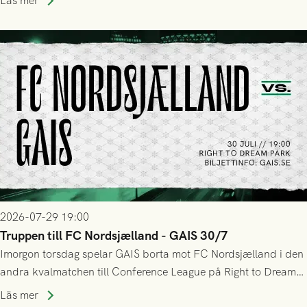
Läs mer
sig Nordsjälland numren för stora och matchen slutade i
tennissiffror och det grönsvarta europaäventyret tog slut.
2026-07-29 19:00
Truppen till FC Nordsjælland - GAIS 30/7
Imorgon torsdag spelar GAIS borta mot FC Nordsjælland i den
andra kvalmatchen till Conference League på Right to Dream
Park! Fredrik Holmberg och ledarstaben har tagit ut följande
Läs mer