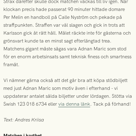
Strax därefter skulle dock matchen väckas till liv igen. När
klockan precis hade passerat 90 minuter hittade domare
Per Melin en handboll på Calle Nyström och pekade på
straffpunkten. Straffen var väl slagen och gick in trots att
Karlsson gick åt rätt håll. Målet räckte inte för gästerna och
grönsvart kunde ta en minst sagt efterlängtad trea.
Matchens gigant måste sägas vara Adnan Maric som stod
för en enorm arbetsinsats samt teknisk finess och smartness
framåt.
Vi nämner gärna också att det går bra att köpa stödbiljett
med just Adnan Maric som motiv även i efterhand - vi
uppdaterar antalet sålda biljetter under lördagen. Stötta via
Swish 123 018 6734 eller
via denna länk
. Tack på förhand!
Text: Andres Kriisa
Matchen i korthet