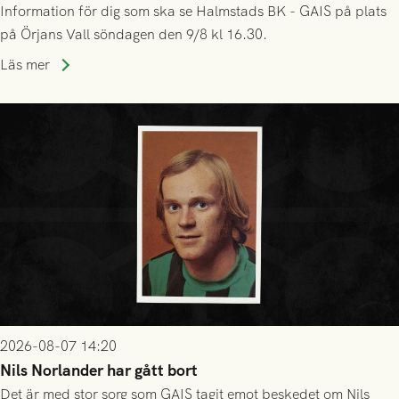
Information för dig som ska se Halmstads BK - GAIS på plats
på Örjans Vall söndagen den 9/8 kl 16.30.
Läs mer
2026-08-07 14:20
Nils Norlander har gått bort
Det är med stor sorg som GAIS tagit emot beskedet om Nils