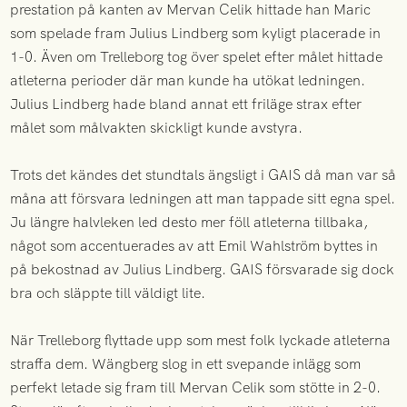
prestation på kanten av Mervan Celik hittade han Maric
som spelade fram Julius Lindberg som kyligt placerade in
1-0. Även om Trelleborg tog över spelet efter målet hittade
atleterna perioder där man kunde ha utökat ledningen.
Julius Lindberg hade bland annat ett friläge strax efter
målet som målvakten skickligt kunde avstyra.
Trots det kändes det stundtals ängsligt i GAIS då man var så
måna att försvara ledningen att man tappade sitt egna spel.
Ju längre halvleken led desto mer föll atleterna tillbaka,
något som accentuerades av att Emil Wahlström byttes in
på bekostnad av Julius Lindberg. GAIS försvarade sig dock
bra och släppte till väldigt lite.
När Trelleborg flyttade upp som mest folk lyckade atleterna
straffa dem. Wängberg slog in ett svepande inlägg som
perfekt letade sig fram till Mervan Celik som stötte in 2-0.