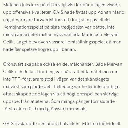
Matchen inleddes på ett trevligt vis där båda lagen visade
upp offensiva kvaliteter. GAIS hade flyttat upp Adnan Maric
något närmare forwardstrion, ett drag som gav effekt.
Kombinationsspelet på sista tredjedelen var bättre, inte
minst samarbetet mellan nyss nämnda Maric och Mervan
Celik. Laget blev även vassare i omtsällningsspelet då man
hade fler spelare högre upp i banan.
Grönsvart skapade också en del målchanser. Både Mervan
Celik och Julius Lindberg var nära att hitta nätet men om
inte TFF-försvarare stod i vägen var det skånelagets
målvakt som gjorde det. Trelleborg var heller inte ofarliga,
oftast skapade de lägen via ett högt presspel och slarviga
uppspel från atleterna. Som många gånger förr slutade
första akten 0-0 med grönsvart mersmak.
GAIS rivstartade den andra halvleken. Efter en individuell