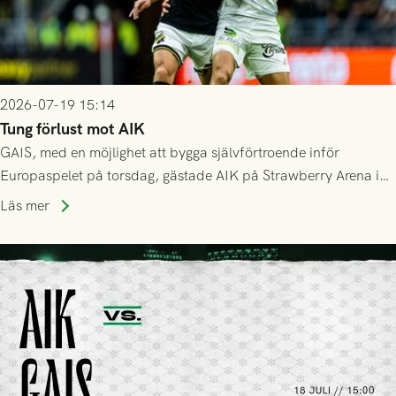
2026-07-19 15:14
Tung förlust mot AIK
GAIS, med en möjlighet att bygga självförtroende inför
Europaspelet på torsdag, gästade AIK på Strawberry Arena i
Stockholm . Men trots konstant hotande i första halvlek av
Läs mer
GAIS så var det AIK, i andra halvlek, som höjde tempot och
lyckades få in 2-0.