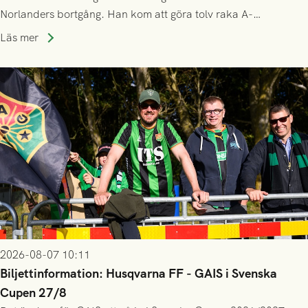
Norlanders bortgång. Han kom att göra tolv raka A-
lagssäsonger i Grönsvart och är en av få spelare som i GAIS
Läs mer
gjort fler än 200 matcher.
2026-08-07 10:11
Biljettinformation: Husqvarna FF - GAIS i Svenska
Cupen 27/8