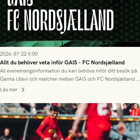
2026-07-22 9:00
Allt du behöver veta inför GAIS - FC Nordsjælland
All evenemangsinformation du kan behöva inför ditt besök på
Gamla Ullevi och matchen mellan GAIS och FC Nordsjælland i
kvalet till Conference League! Avspark kl 19.00 på torsdag
Läs mer
23/7.