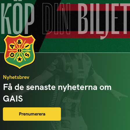
KÖP
DIN
BILJE
Nyhetsbrev
Få de senaste nyheterna om
GAIS
Prenumerera