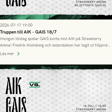
2026-07-17 19:00
Truppen till AIK - GAIS 18/7
Imorgon lördag spelar GAIS borta mot AIK på Strawberry
Arena! Fredrik Holmberg och ledarstaben har tagit ut följande
trupp till matchen:
Läs mer