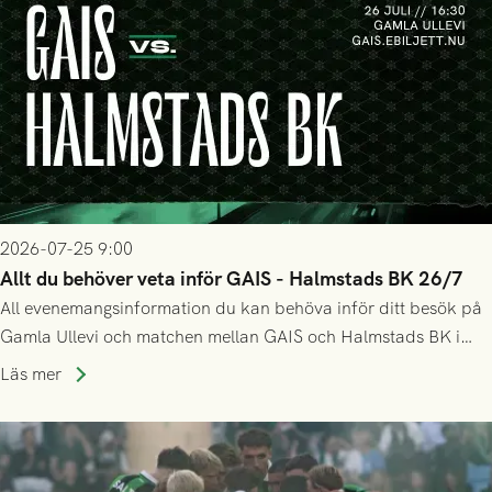
2026-07-25 9:00
Allt du behöver veta inför GAIS - Halmstads BK 26/7
All evenemangsinformation du kan behöva inför ditt besök på
Gamla Ullevi och matchen mellan GAIS och Halmstads BK i
Allsvenskan! Avspark kl 16.30 på söndag 26/7.
Läs mer