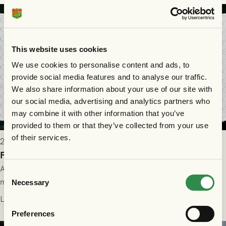
This website uses cookies
We use cookies to personalise content and ads, to
provide social media features and to analyse our traffic.
We also share information about your use of our site with
our social media, advertising and analytics partners who
may combine it with other information that you’ve
provided to them or that they’ve collected from your use
of their services.
2026-07-28 17:36
FC Nordsjælland borta: Biljettuthämtning
All information om hur du byter ditt värdebevis mot
Consent
matchbiljett på plats i Danmark, samt vad som gäller för dig
Necessary
Selection
som står på reservlista eller fått förhinder.
Läs mer
Preferences