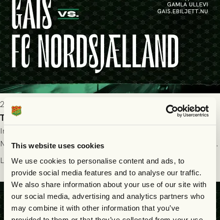
2026-07-22 19:00
Truppen till GAIS - FC Nordsjælland 23/7
Imorgon torsdag spelar GAIS herrar hemma mot FC
Nordsjælland på Gamla Ullevi med avspark kl 19.00! Fredrik
This website uses cookies
Holmberg och ledarstaben har tagit ut följande trupp till
Läs mer
We use cookies to personalise content and ads, to
matchen:
provide social media features and to analyse our traffic.
We also share information about your use of our site with
our social media, advertising and analytics partners who
may combine it with other information that you’ve
provided to them or that they’ve collected from your use