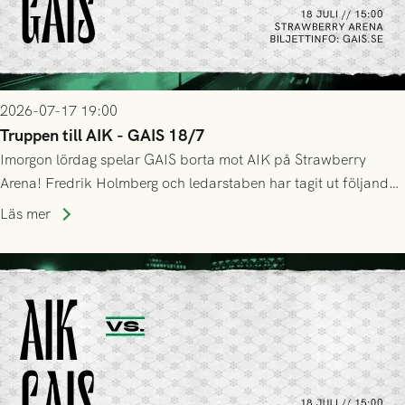
2026-07-17 19:00
Truppen till AIK - GAIS 18/7
Imorgon lördag spelar GAIS borta mot AIK på Strawberry
Arena! Fredrik Holmberg och ledarstaben har tagit ut följande
trupp till matchen:
Läs mer