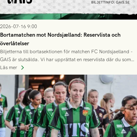
2026-07-16 9:00
Bortamatchen mot Nordsjælland: Reservlista och
överlåtelser
Biljetterna till bortasektionen för matchen FC Nordsjaelland -
GAIS är slutsålda. Vi har upprättat en reservlista där du som
ännu inte har någon biljett kan anmäla ditt intresse. Du kan
Läs mer
inte själv överlåta din biljett till någon annan.