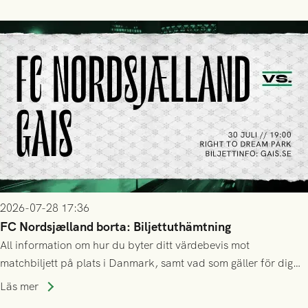
2026-07-28 17:36
FC Nordsjælland borta: Biljettuthämtning
All information om hur du byter ditt värdebevis mot
matchbiljett på plats i Danmark, samt vad som gäller för dig
som står på reservlista eller fått förhinder.
Läs mer