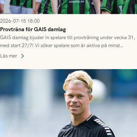
2026-07-15 18:00
Provträna för GAIS damlag
GAIS damlag bjuder in spelare till provträning under vecka 31,
med start 27/7! Vi söker spelare som är aktiva på minst
division 3-nivå.
Läs mer