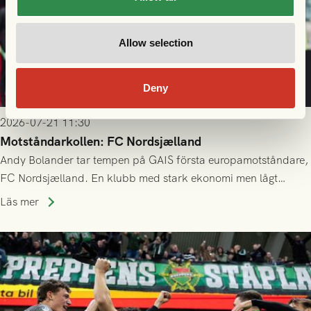
Allow selection
Deny
2026-07-21 11:30
Motståndarkollen: FC Nordsjælland
Andy Bolander tar tempen på GAIS första europamotståndare,
FC Nordsjælland. En klubb med stark ekonomi men lågt
publiksnitt, ett lag med både kollektiv styrka och individuell
Läs mer
finess.