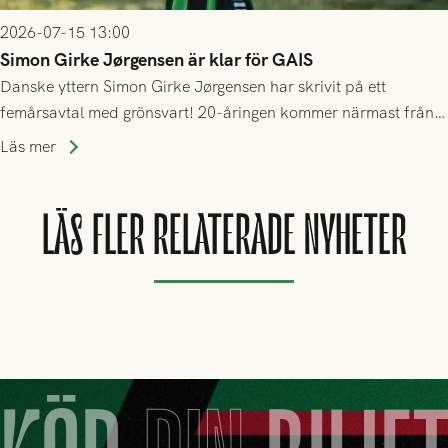
2026-07-15 13:00
Simon Girke Jørgensen är klar för GAIS
Danske yttern Simon Girke Jørgensen har skrivit på ett
femårsavtal med grönsvart! 20-åringen kommer närmast från
spel i färöiska Skála IF.
Läs mer
LÄS FLER RELATERADE NYHETER