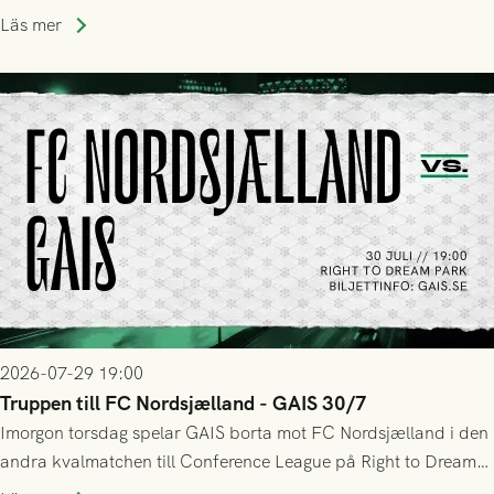
upphöra efter mindre än kvarten spelad. På lika mark visade
Läs mer
sig Nordsjälland numren för stora och matchen slutade i
tennissiffror och det grönsvarta europaäventyret tog slut.
2026-07-29 19:00
Truppen till FC Nordsjælland - GAIS 30/7
Imorgon torsdag spelar GAIS borta mot FC Nordsjælland i den
andra kvalmatchen till Conference League på Right to Dream
Park! Fredrik Holmberg och ledarstaben har tagit ut följande