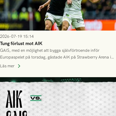
2026-07-19 15:14
Tung förlust mot AIK
GAIS, med en möjlighet att bygga självförtroende inför
Europaspelet på torsdag, gästade AIK på Strawberry Arena i
Stockholm . Men trots konstant hotande i första halvlek av
Läs mer
GAIS så var det AIK, i andra halvlek, som höjde tempot och
lyckades få in 2-0.