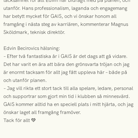
tacksamhet för allt Edvin har bidragit med på planen, och
utanför. Hans professionalism, laganda och engagemang
har betytt mycket för GAIS, och vi önskar honom all
framgång i nästa steg av karriären, kommenterar Magnus
Sköldmark, teknisk direktör.
Edvin Becirovics hälsning:
– Efter två fantastiska år i GAIS är det dags att gå vidare.
Det har varit en ära att bära den grönsvarta tröjan och jag
är enormt tacksam för allt jag fått uppleva här – både på
och utanför planen.
– Jag vill rikta ett stort tack till alla spelare, ledare, personal
och supportrar som gjort min tid i klubben så minnesvärd.
GAIS kommer alltid ha en speciell plats i mitt hjärta, och jag
önskar laget all framgång framöver.
Tack för allt 💚