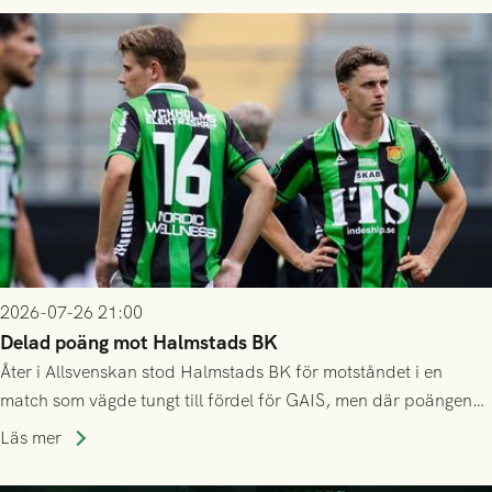
2026-07-26 21:00
Delad poäng mot Halmstads BK
Åter i Allsvenskan stod Halmstads BK för motståndet i en
match som vägde tungt till fördel för GAIS, men där poängen
delades efter dramatik på tilläggstid.
Läs mer