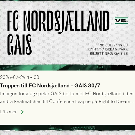
2026-07-29 19:00
Truppen till FC Nordsjælland - GAIS 30/7
Imorgon torsdag spelar GAIS borta mot FC Nordsjælland i den
andra kvalmatchen till Conference League på Right to Dream
Park! Fredrik Holmberg och ledarstaben har tagit ut följande
Läs mer
trupp till matchen: