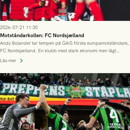
2026-07-21 11:30
Motståndarkollen: FC Nordsjælland
Andy Bolander tar tempen på GAIS första europamotståndare,
FC Nordsjælland. En klubb med stark ekonomi men lågt
publiksnitt, ett lag med både kollektiv styrka och individuell
Läs mer
finess.