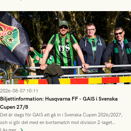
gjort fler än 200 matcher.
2026-08-07 10:11
Biljettinformation: Husqvarna FF - GAIS i Svenska
Cupen 27/8
Det är dags för GAIS att gå in i Svenska Cupen 2026/2027,
och vi gör det med en bortamatch mot division 2-laget
Husqvarna FF. Häng med och stötta grönsvart på plats!
Läs mer