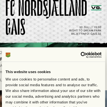
2026-07-28 17:36
FC Nordsjælland borta: Biljettuthämtning
All information om hur du byter ditt värdebevis mot
matchbiljett på plats i Danmark, samt vad som gäller för dig
This website uses cookies
som står på reservlista eller fått förhinder.
We use cookies to personalise content and ads, to
Läs mer
provide social media features and to analyse our traffic.
We also share information about your use of our site with
our social media, advertising and analytics partners who
may combine it with other information that you’ve