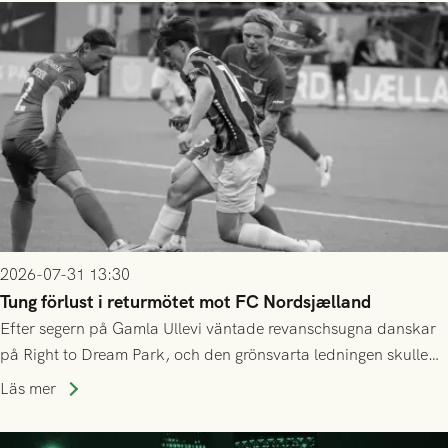
2026-07-31 13:30
Tung förlust i returmötet mot FC Nordsjælland
Efter segern på Gamla Ullevi väntade revanschsugna danskar
på Right to Dream Park, och den grönsvarta ledningen skulle
upphöra efter mindre än kvarten spelad. På lika mark visade
Läs mer
sig Nordsjälland numren för stora och matchen slutade i
tennissiffror och det grönsvarta europaäventyret tog slut.