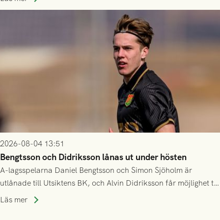
2026-08-04 13:51
Bengtsson och Didriksson lånas ut under hösten
A-lagsspelarna Daniel Bengtsson och Simon Sjöholm är
utlånade till Utsiktens BK, och Alvin Didriksson får möjlighet till
speltid i Hestrafors genom föreningssamarbete.
Läs mer