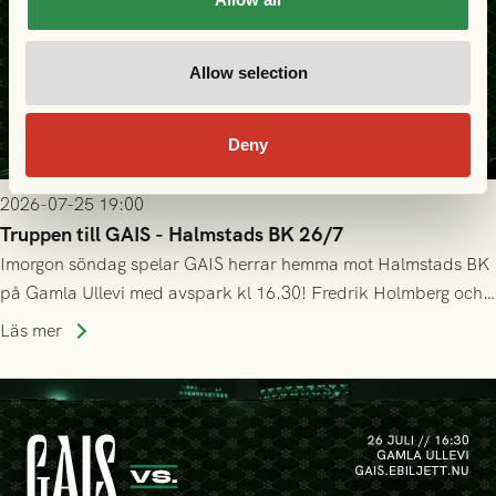
Allow selection
Deny
2026-07-25 19:00
Truppen till GAIS - Halmstads BK 26/7
Imorgon söndag spelar GAIS herrar hemma mot Halmstads BK
på Gamla Ullevi med avspark kl 16.30! Fredrik Holmberg och
ledarstaben har tagit ut följande trupp till matchen:
Läs mer