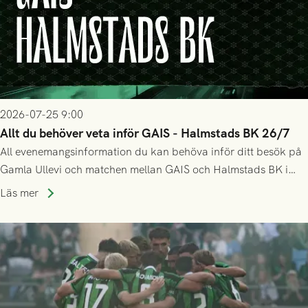
2026-07-25 9:00
Allt du behöver veta inför GAIS - Halmstads BK 26/7
All evenemangsinformation du kan behöva inför ditt besök på
Gamla Ullevi och matchen mellan GAIS och Halmstads BK i
Allsvenskan! Avspark kl 16.30 på söndag 26/7.
Läs mer