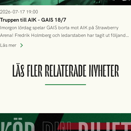
2026-07-17 19:00
Truppen till AIK - GAIS 18/7
Imorgon lördag spelar GAIS borta mot AIK på Strawberry
Arena! Fredrik Holmberg och ledarstaben har tagit ut följande
trupp till matchen:
Läs mer
LÄS FLER RELATERADE NYHETER