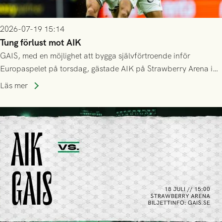
2026-07-19 15:14
Tung förlust mot AIK
GAIS, med en möjlighet att bygga självförtroende inför
Europaspelet på torsdag, gästade AIK på Strawberry Arena i
Stockholm . Men trots konstant hotande i första halvlek av
Läs mer
GAIS så var det AIK, i andra halvlek, som höjde tempot och
lyckades få in 2-0.