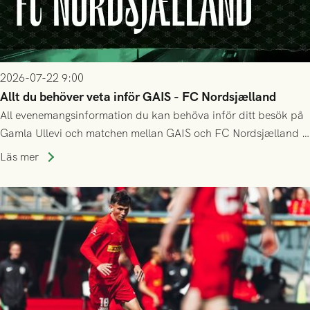
2026-07-22 9:00
Allt du behöver veta inför GAIS - FC Nordsjælland
All evenemangsinformation du kan behöva inför ditt besök på
Gamla Ullevi och matchen mellan GAIS och FC Nordsjælland i
kvalet till Conference League! Avspark kl 19.00 på torsdag
Läs mer
23/7.