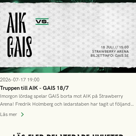
2026-07-17 19:00
Truppen till AIK - GAIS 18/7
Imorgon lördag spelar GAIS borta mot AIK på Strawberry
Arena! Fredrik Holmberg och ledarstaben har tagit ut följande
trupp till matchen:
Läs mer