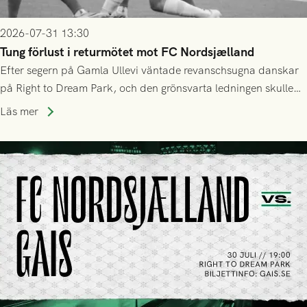
2026-07-31 13:30
Tung förlust i returmötet mot FC Nordsjælland
Efter segern på Gamla Ullevi väntade revanschsugna danskar
på Right to Dream Park, och den grönsvarta ledningen skulle
upphöra efter mindre än kvarten spelad. På lika mark visade
Läs mer
sig Nordsjälland numren för stora och matchen slutade i
tennissiffror och det grönsvarta europaäventyret tog slut.