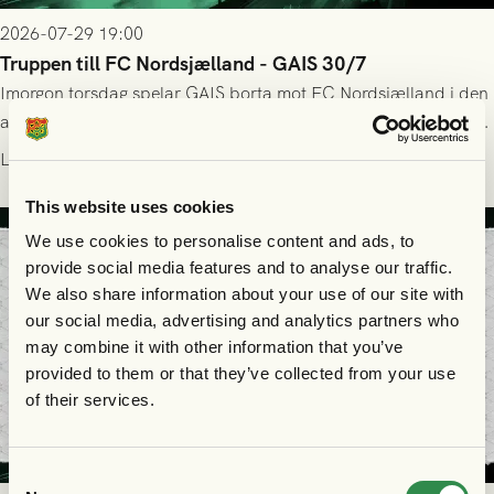
2026-07-29 19:00
Truppen till FC Nordsjælland - GAIS 30/7
Imorgon torsdag spelar GAIS borta mot FC Nordsjælland i den
andra kvalmatchen till Conference League på Right to Dream
Park! Fredrik Holmberg och ledarstaben har tagit ut följande
Läs mer
trupp till matchen:
This website uses cookies
We use cookies to personalise content and ads, to
provide social media features and to analyse our traffic.
We also share information about your use of our site with
our social media, advertising and analytics partners who
may combine it with other information that you’ve
provided to them or that they’ve collected from your use
of their services.
Consent