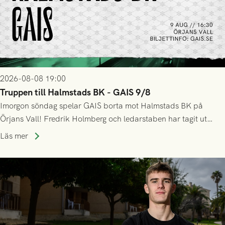
2026-08-08 19:00
Truppen till Halmstads BK - GAIS 9/8
Imorgon söndag spelar GAIS borta mot Halmstads BK på
Örjans Vall! Fredrik Holmberg och ledarstaben har tagit ut
följande trupp till matchen:
Läs mer