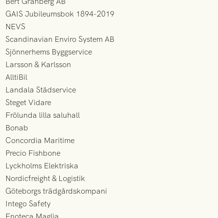
Bert Granberg AB
GAIS Jubileumsbok 1894-2019
NEVS
Scandinavian Enviro System AB
Sjönnerhems Byggservice
Larsson & Karlsson
AlltiBil
Landala Städservice
Steget Vidare
Frölunda lilla saluhall
Bonab
Concordia Maritime
Precio Fishbone
Lyckholms Elektriska
Nordicfreight & Logistik
Göteborgs trädgårdskompani
Intego Safety
Enoteca Maglia