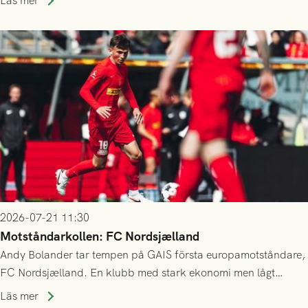
Läs mer
23/7.
2026-07-21 11:30
Motståndarkollen: FC Nordsjælland
Andy Bolander tar tempen på GAIS första europamotståndare,
FC Nordsjælland. En klubb med stark ekonomi men lågt
publiksnitt, ett lag med både kollektiv styrka och individuell
Läs mer