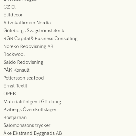
CZ El
Elitdecor
Advokatfirman Nordia
Göteborgs Svagströmsteknik
RGB Capital& Business Consulting
Noreko Redovisning AB
Rockwool
Saldo Redovisning
PÅK Konsult
Pettersson seafood
Ernst Textil
OPEK
Materialröntgen i Göteborg
Kvibergs Överskottslager
Bostjärnan
Salomonssons tryckeri
Åke Ekstrand Byggnads AB