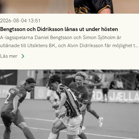
2026-08-04 13:51
Bengtsson och Didriksson lånas ut under hösten
A-lagsspelarna Daniel Bengtsson och Simon Sjöholm är
utlånade till Utsiktens BK, och Alvin Didriksson får möjlighet till
speltid i Hestrafors genom föreningssamarbete.
Läs mer