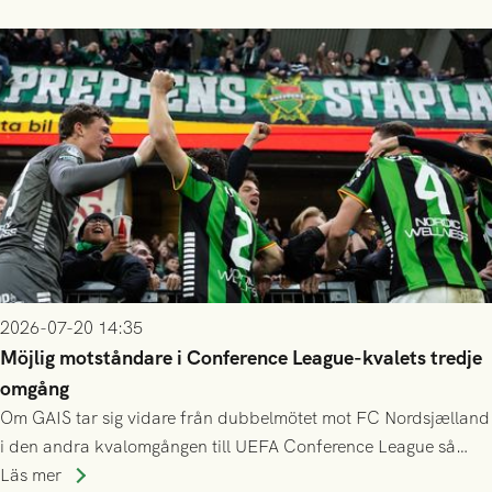
finess.
2026-07-20 14:35
Möjlig motståndare i Conference League-kvalets tredje
omgång
Om GAIS tar sig vidare från dubbelmötet mot FC Nordsjælland
i den andra kvalomgången till UEFA Conference League så
spelas den tredje kvalomgången kort därpå. Motståndare blir
Läs mer