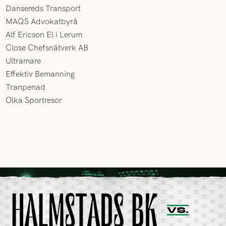
Dansereds Transport
MAQS Advokatbyrå
Alf Ericson El i Lerum
Close Chefsnätverk AB
Ultramare
Effektiv Bemanning
Tranpenad
Olka Sportresor