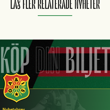
LÄS FLER RELATERADE NYHETER
KÖP
DIN
BILJE
Nyhetsbrev