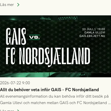
Holmberg och ledarstaben har tagit ut följande trupp till
Läs mer
matchen:
2026-07-22 9:00
Allt du behöver veta inför GAIS - FC Nordsjælland
All evenemangsinformation du kan behöva inför ditt besök på
Gamla Ullevi och matchen mellan GAIS och FC Nordsjælland i
kvalet till Conference League! Avspark kl 19.00 på torsdag