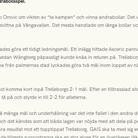
rabollsspel.
o Orovic om vikten av “ta kampen” och vinna andrabollar. Det 
vittna på Vångavallen. Det mesta handlade om långa bollar och 
kades göra ett tidigt ledningsmål. Ett inlägg hittade Asceric p
 sedan Wängberg påpassligt kunde knäa in returen på. Trellebo
a från palmernas stad lyckades göra två mål inom loppet av nå
ot komma kort inpå Trelleborgs 2-1 mål. Efter en tilltrasslad sit
tå på och styrde in till 2-2 för atleterna.
 många mål och underhållning var det inte fallet i den andra di
 och det kändes som att båda lagen var nöjda med att dela på po
ra resultat mot ett topptippat Trelleborg. GAIS ska ta med sig e
 de tillresta supportrarna ska en stor eloge för en överlägsen läk