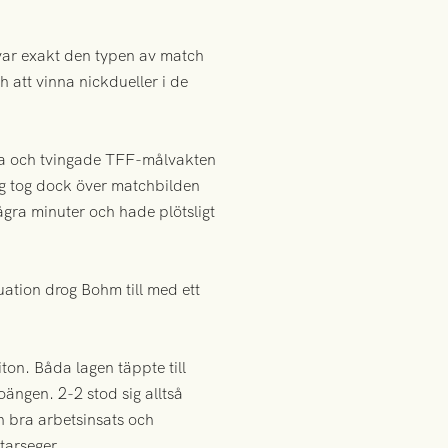
var exakt den typen av match
att vinna nickdueller i de
anna och tvingade TFF-målvakten
rg tog dock över matchbilden
gra minuter och hade plötsligt
uation drog Bohm till med ett
ton. Båda lagen täppte till
ängen. 2-2 stod sig alltså
n bra arbetsinsats och
tarseger.