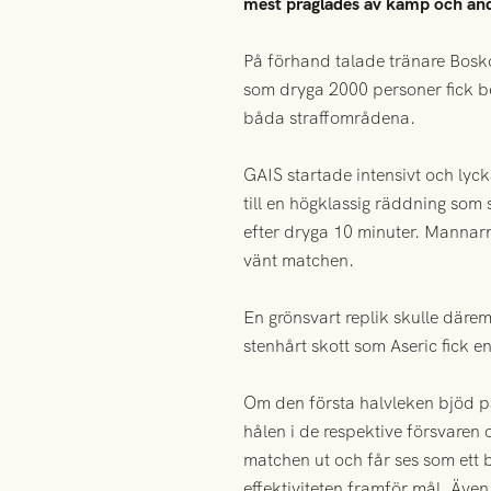
mest präglades av kamp och and
På förhand talade tränare Bosk
som dryga 2000 personer fick be
båda straffområdena.
GAIS startade intensivt och lyc
till en högklassig räddning som
efter dryga 10 minuter. Mannarn
vänt matchen.
En grönsvart replik skulle därem
stenhårt skott som Aseric fick en 
Om den första halvleken bjöd på
hålen i de respektive försvaren
matchen ut och får ses som ett b
effektiviteten framför mål. Även