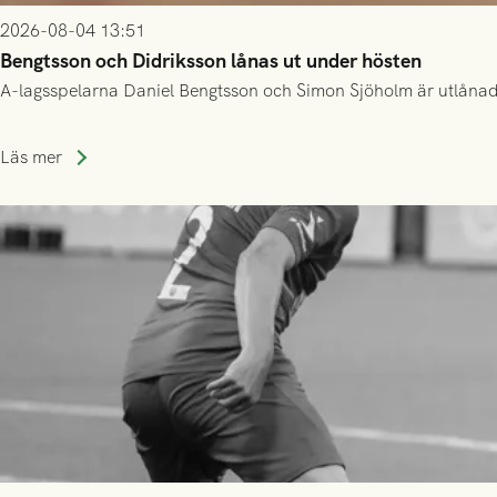
2026-08-04 13:51
Bengtsson och Didriksson lånas ut under hösten
A-lagsspelarna Daniel Bengtsson och Simon Sjöholm är utlånade t
Läs mer