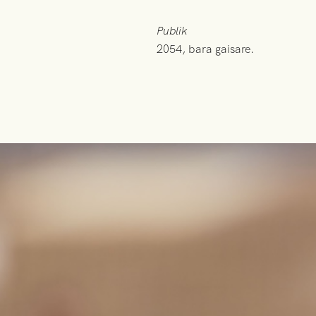
Publik
2054, bara gaisare.