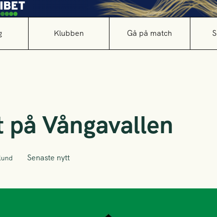
g
Klubben
Gå på match
S
t på Vångavallen
Senaste nytt
lund