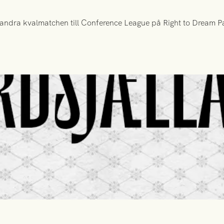
ndra kvalmatchen till Conference League på Right to Dream Par