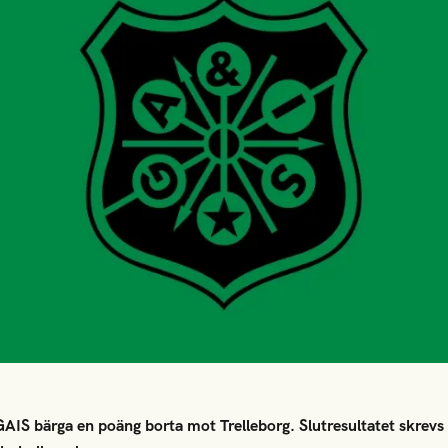
AIS bärga en poäng borta mot Trelleborg. Slutresultatet skrevs r