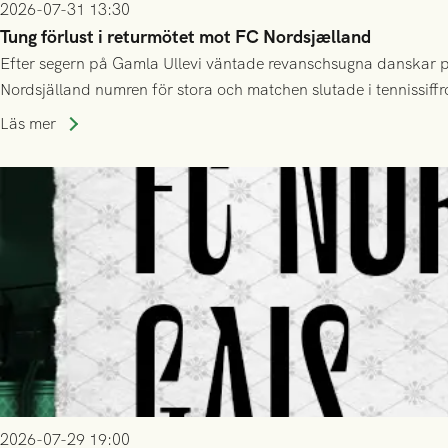
2026-07-31 13:30
Tung förlust i returmötet mot FC Nordsjælland
Efter segern på Gamla Ullevi väntade revanschsugna danskar på
Nordsjälland numren för stora och matchen slutade i tennissiffr
Läs mer
2026-07-29 19:00