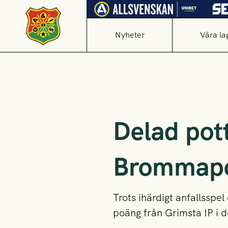
Nyheter
Våra la
Delad pott
Brommapo
Trots ihärdigt anfallsspel
poäng från Grimsta IP i d