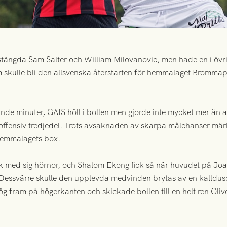
vstängda Sam Salter och William Milovanovic, men hade en i övr
m skulle bli den allsvenska återstarten för hemmalaget Bromma
nde minuter, GAIS höll i bollen men gjorde inte mycket mer än at
i offensiv tredjedel. Trots avsaknaden av skarpa målchanser mär
 hemmalagets box.
 med sig hörnor, och Shalom Ekong fick så när huvudet på Joac
 Dessvärre skulle den upplevda medvinden brytas av en kalldusch
ög fram på högerkanten och skickade bollen till en helt ren Oliv