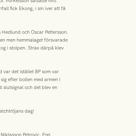
r. Þorkelsson satsade mitt
ll fick Ekong, i sin iver att få
as Hedlund och Oscar Pettersson.
anten men hemmalaget försvarade
 tog i stolpen. Strax därpå klev
 var det istället BP som var
 sig efter bollen med armen i
ll slutsignal och det blev en
atchtröjans dag!
Niklasson Petrovic, Frej