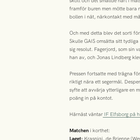
skott och det smällde hårt i må
framför buren men mötte bara målv
bollen i nät, närkontakt med mål
Och med detta blev det sorti fö
Skulle GAIS omsätta sitt tydlig
sig resolut. Fagerjord, som sin v
han av, och Jonas Lindberg klev
Pressen fortsatte med trägna fö
riktigt nära ett segermål. Despe
syfte att avvärja ytterligare en m
poäng in på kontot.
Härnäst väntar
IF Elfsborg på 
Matchen
i korthet:
Laget:
Krasniqi, de Brienne (Wen