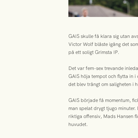
GAIS skulle få klara sig utan a
Victor Wolf blåste igång det so
på ett soligt Grimsta IP.
Det var fem-sex trevande inleda
GAIS höja tempot och flytta in 
det blev trångt om saligheten i
GAIS började få momentum, fick
man spelat drygt tjugo minuter.
riktiga offensiv, Mads Hansen fl
huvudet.