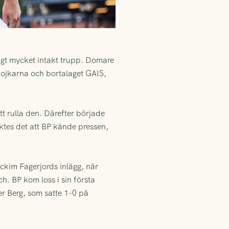
igt mycket intakt trupp. Domare
pojkarna och bortalaget GAIS,
t rulla den. Därefter började
ktes det att BP kände pressen,
kim Fagerjords inlägg, när
. BP kom loss i sin första
er Berg, som satte 1-0 på