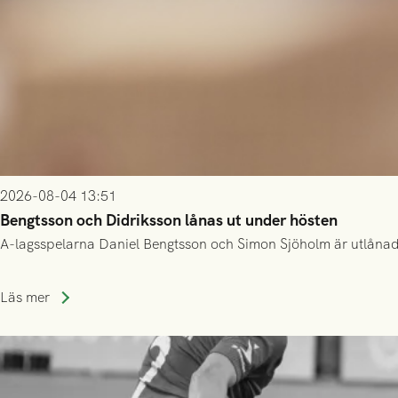
2026-08-04 13:51
Bengtsson och Didriksson lånas ut under hösten
A-lagsspelarna Daniel Bengtsson och Simon Sjöholm är utlånade t
Läs mer