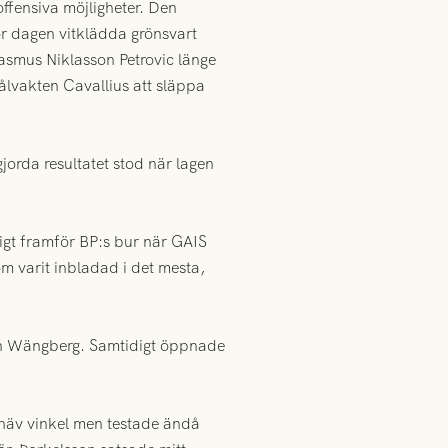
ffensiva möjligheter. Den
för dagen vitklädda grönsvart
asmus Niklasson Petrovic länge
ålvakten Cavallius att släppa
jorda resultatet stod när lagen
igt framför BP:s bur när GAIS
om varit inbladad i det mesta,
ch Wängberg. Samtidigt öppnade
 snäv vinkel men testade ändå