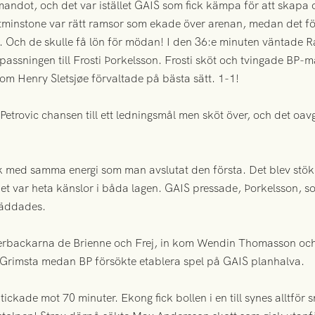
mandot, och det var istället GAIS som fick kämpa för att skapa o
et åtminstone var rätt ramsor som ekade över arenan, medan det 
. Och de skulle få lön för mödan! I den 36:e minuten väntade R
passningen till Frosti Þorkelsson. Frosti sköt och tvingade BP-m
om Henry Sletsjøe förvaltade på bästa sätt. 1-1!
Petrovic chansen till ett ledningsmål men sköt över, och det oavg
ek med samma energi som man avslutat den första. Det blev stök
 det var heta känslor i båda lagen. GAIS pressade, Þorkelsson, s
k räddades.
ytterbackarna de Brienne och Frej, in kom Wendin Thomasson o
er Grimsta medan BP försökte etablera spel på GAIS planhalva.
ickade mot 70 minuter. Ekong fick bollen i en till synes alltför