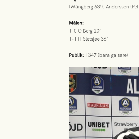
(Wängberg 63’), Andersson (Pett
Målen:
1-0 O Berg 20’
1-1 H Sletsjøe 36’
Publik:
1347 (bara gaisare)