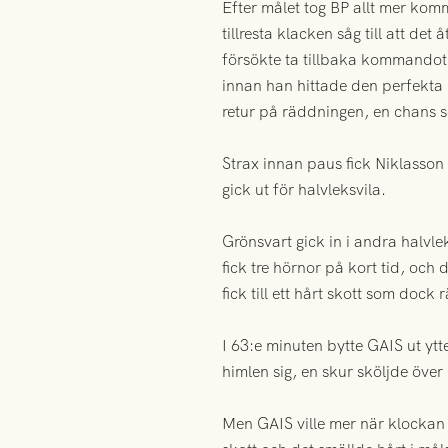
Efter målet tog BP allt mer kom
tillresta klacken såg till att d
försökte ta tillbaka kommandot
innan han hittade den perfekta 
retur på räddningen, en chans s
Strax innan paus fick Niklasson 
gick ut för halvleksvila.
Grönsvart gick in i andra halvl
fick tre hörnor på kort tid, och
fick till ett hårt skott som doc
I 63:e minuten bytte GAIS ut 
himlen sig, en skur sköljde öv
Men GAIS ville mer när klockan t