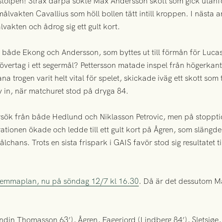
lstolpen! Strax därpå sökte Max Andersson skott som gick utanfö
akten Cavallius som höll bollen tätt intill kroppen. I nästa anfa
vakten och ådrog sig ett gult kort.
r både Ekong och Andersson, som byttes ut till förmån för Luc
a övertag i ett segermål? Pettersson matade inspel från högerk
ana trogen varit helt vital för spelet, skickade iväg ett skott som
 in, när matchuret stod på dryga 84.
rsök från både Hedlund och Niklasson Petrovic, men på stopptid
rationen ökade och ledde till ett gult kort på Ågren, som slängde
ålchans. Trots en sista frispark i GAIS favör stod sig resultatet ti
hemmaplan, nu på söndag 12/7 kl 16.30
. Då är det dessutom M
din Thomasson 63’), Ågren, Fagerjord (Lindberg 84’), Sletsjøe, 