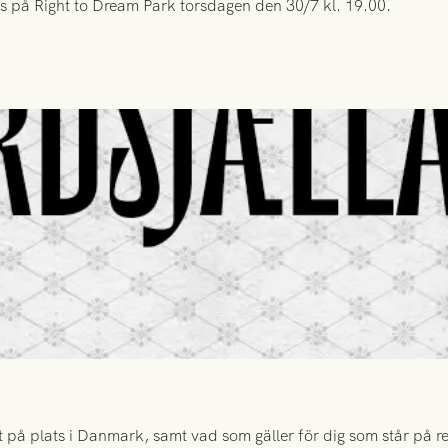
s på Right to Dream Park torsdagen den 30/7 kl. 19.00.
 på plats i Danmark, samt vad som gäller för dig som står på rese