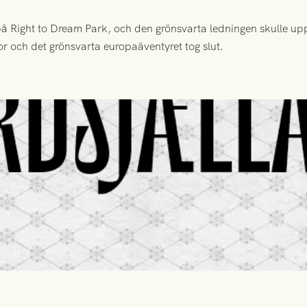
 Right to Dream Park, och den grönsvarta ledningen skulle upp
or och det grönsvarta europaäventyret tog slut.