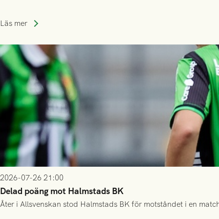
Läs mer
2026-07-26 21:00
Delad poäng mot Halmstads BK
Åter i Allsvenskan stod Halmstads BK för motståndet i en match