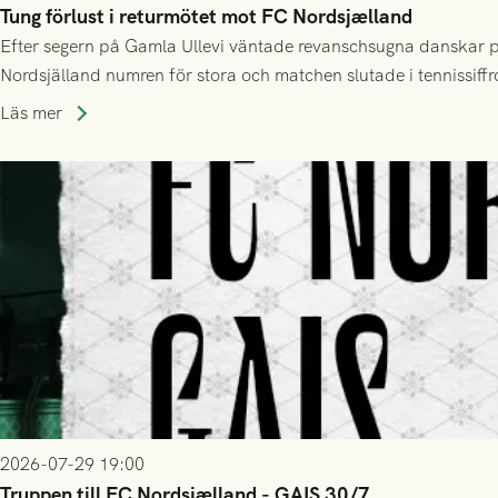
Tung förlust i returmötet mot FC Nordsjælland
Efter segern på Gamla Ullevi väntade revanschsugna danskar på
Nordsjälland numren för stora och matchen slutade i tennissiffr
Läs mer
2026-07-29 19:00
Truppen till FC Nordsjælland - GAIS 30/7