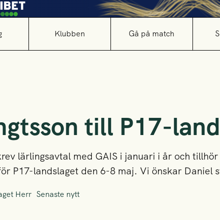
g
Klubben
Gå på match
S
gtsson till P17-land
v lärlingsavtal med GAIS i januari i år och tillhör A
ör P17-landslaget den 6-8 maj. Vi önskar Daniel stor
aget Herr
Senaste nytt