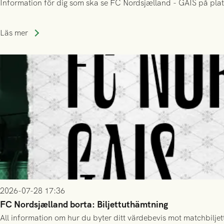
Information för dig som ska se FC Nordsjælland - GAIS på plat
Läs mer
2026-07-28 17:36
FC Nordsjælland borta: Biljettuthämtning
All information om hur du byter ditt värdebevis mot matchbiljett