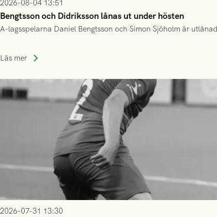
2026-08-04 13:51
Bengtsson och Didriksson lånas ut under hösten
A-lagsspelarna Daniel Bengtsson och Simon Sjöholm är utlånade t
Läs mer
2026-07-31 13:30