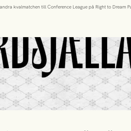
ndra kvalmatchen till Conference League på Right to Dream Par