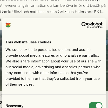
All evenemangsinformation du kan behöva inför ditt besök på
Gamla Ullevi och matchen mellan GAIS och Halmstads BK i
Allsvenskan! Avspark kl 16.30 på söndag 26/7.
Läs mer
This website uses cookies
We use cookies to personalise content and ads, to
provide social media features and to analyse our traffic.
We also share information about your use of our site with
our social media, advertising and analytics partners who
may combine it with other information that you’ve
provided to them or that they’ve collected from your use
of their services.
2026-07-24 16:40
Consent
Seger i första kvalmatchen mot FC Nordsjælland
Necessary
Selection