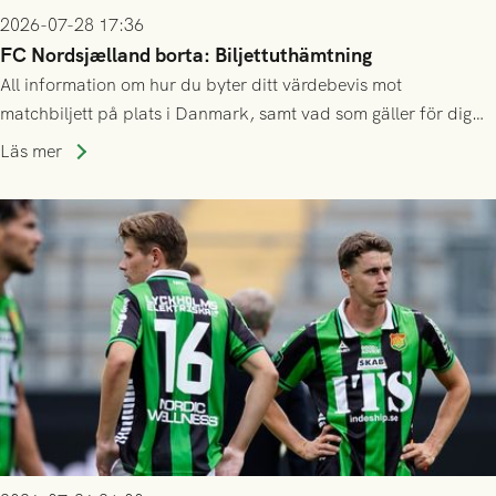
2026-07-28 17:36
FC Nordsjælland borta: Biljettuthämtning
All information om hur du byter ditt värdebevis mot
matchbiljett på plats i Danmark, samt vad som gäller för dig
som står på reservlista eller fått förhinder.
Läs mer