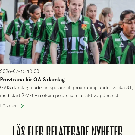
2026-07-15 18:00
Provträna för GAIS damlag
GAIS damlag bjuder in spelare till provträning under vecka 31,
med start 27/7! Vi söker spelare som är aktiva på minst
division 3-nivå.
Läs mer
LÄS FLER RELATERADE NYHETER