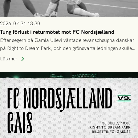
2026-07-31 13:30
Tung förlust i returmötet mot FC Nordsjælland
Efter segern på Gamla Ullevi väntade revanschsugna danskar
på Right to Dream Park, och den grönsvarta ledningen skulle
upphöra efter mindre än kvarten spelad. På lika mark visade
Läs mer
sig Nordsjälland numren för stora och matchen slutade i
tennissiffror och det grönsvarta europaäventyret tog slut.