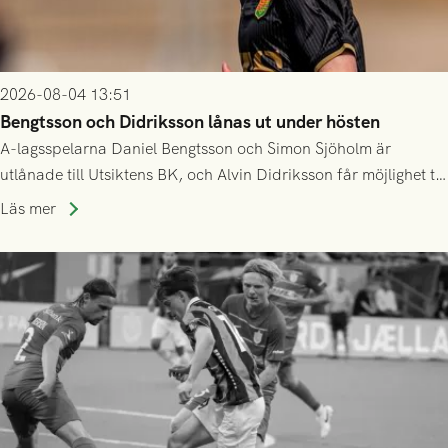
2026-08-04 13:51
Bengtsson och Didriksson lånas ut under hösten
A-lagsspelarna Daniel Bengtsson och Simon Sjöholm är
utlånade till Utsiktens BK, och Alvin Didriksson får möjlighet till
speltid i Hestrafors genom föreningssamarbete.
Läs mer