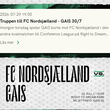
2026-07-29 19:00
Truppen till FC Nordsjælland - GAIS 30/7
Imorgon torsdag spelar GAIS borta mot FC Nordsjælland i den
andra kvalmatchen till Conference League på Right to Dream
Park! Fredrik Holmberg och ledarstaben har tagit ut följande
Läs mer
trupp till matchen: