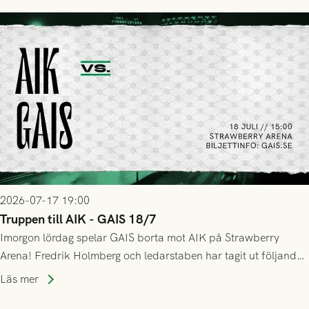
lyckades få in 2-0.
2026-07-17 19:00
Truppen till AIK - GAIS 18/7
Imorgon lördag spelar GAIS borta mot AIK på Strawberry
Arena! Fredrik Holmberg och ledarstaben har tagit ut följande
trupp till matchen:
Läs mer