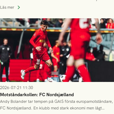
kvalet till Conference League! Avspark kl 19.00 på torsdag
Läs mer
23/7.
2026-07-21 11:30
Motståndarkollen: FC Nordsjælland
Andy Bolander tar tempen på GAIS första europamotståndare,
FC Nordsjælland. En klubb med stark ekonomi men lågt