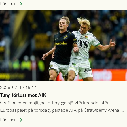
spelas den tredje kvalomgången kort därpå. Motståndare blir
Läs mer
då vinnaren i mötet mellan isländska Valur och HŠK Zrinjski
Mostar från Bosnien och Hercegovina.
2026-07-19 15:14
Tung förlust mot AIK
GAIS, med en möjlighet att bygga självförtroende inför
Europaspelet på torsdag, gästade AIK på Strawberry Arena i
Stockholm . Men trots konstant hotande i första halvlek av
Läs mer
GAIS så var det AIK, i andra halvlek, som höjde tempot och