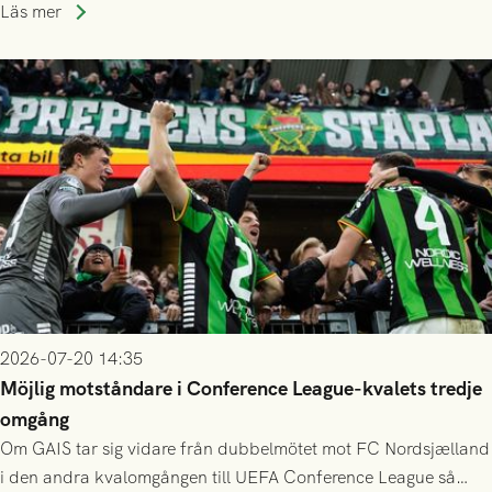
publiksnitt, ett lag med både kollektiv styrka och individuell
Läs mer
finess.
2026-07-20 14:35
Möjlig motståndare i Conference League-kvalets tredje
omgång
Om GAIS tar sig vidare från dubbelmötet mot FC Nordsjælland
i den andra kvalomgången till UEFA Conference League så