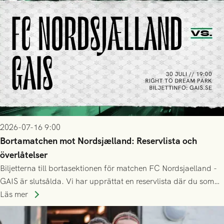
2026-07-16 9:00
Bortamatchen mot Nordsjælland: Reservlista och
överlåtelser
Biljetterna till bortasektionen för matchen FC Nordsjaelland -
GAIS är slutsålda. Vi har upprättat en reservlista där du som
ännu inte har någon biljett kan anmäla ditt intresse. Du kan
Läs mer
inte själv överlåta din biljett till någon annan.