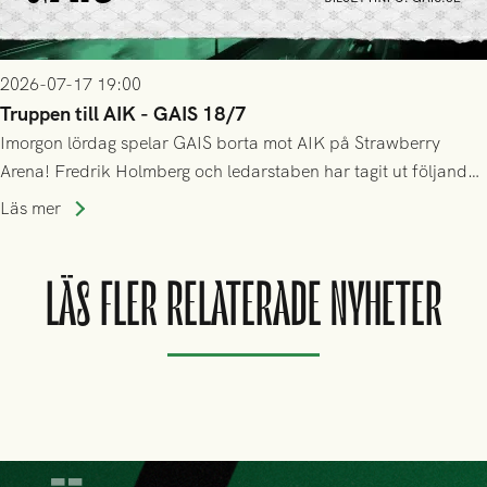
2026-07-17 19:00
Truppen till AIK - GAIS 18/7
Imorgon lördag spelar GAIS borta mot AIK på Strawberry
Arena! Fredrik Holmberg och ledarstaben har tagit ut följande
trupp till matchen:
Läs mer
LÄS FLER RELATERADE NYHETER