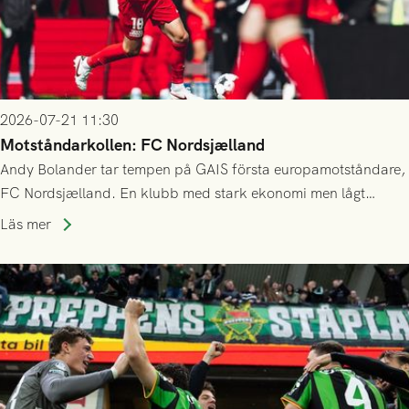
2026-07-21 11:30
Motståndarkollen: FC Nordsjælland
Andy Bolander tar tempen på GAIS första europamotståndare,
FC Nordsjælland. En klubb med stark ekonomi men lågt
publiksnitt, ett lag med både kollektiv styrka och individuell
Läs mer
finess.