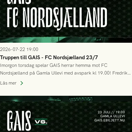
2026-07-22 19:00
Truppen till GAIS - FC Nordsjælland 23/7
Imorgon torsdag spelar GAIS herrar hemma mot FC
Nordsjælland på Gamla Ullevi med avspark kl 19.00! Fredrik
Holmberg och ledarstaben har tagit ut följande trupp till
Läs mer
matchen: