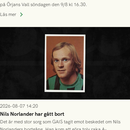
på Örjans Vall söndagen den 9/8 kl 16.30.
Läs mer
2026-08-07 14:20
Nils Norlander har gått bort
Det är med stor sorg som GAIS tagit emot beskedet om Nils
Norlanders bortgång. Han kom att göra tolv raka A-