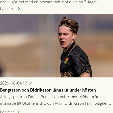
och vi gör det med en bortamatch mot division 2-laget
Husqvarna FF. Häng med och stötta grönsvart på plats!
Läs mer
2026-08-04 13:51
Bengtsson och Didriksson lånas ut under hösten
A-lagsspelarna Daniel Bengtsson och Simon Sjöholm är
utlånade till Utsiktens BK, och Alvin Didriksson får möjlighet till
speltid i Hestrafors genom föreningssamarbete.
Läs mer