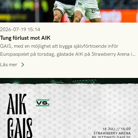
2026-07-19 15:14
Tung förlust mot AIK
GAIS, med en möjlighet att bygga självförtroende inför
Europaspelet på torsdag, gästade AIK på Strawberry Arena i
Stockholm . Men trots konstant hotande i första halvlek av
Läs mer
GAIS så var det AIK, i andra halvlek, som höjde tempot och
lyckades få in 2-0.