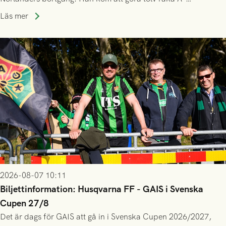
lagssäsonger i Grönsvart och är en av få spelare som i GAIS
Läs mer
gjort fler än 200 matcher.
2026-08-07 10:11
Biljettinformation: Husqvarna FF - GAIS i Svenska
Cupen 27/8
Det är dags för GAIS att gå in i Svenska Cupen 2026/2027,