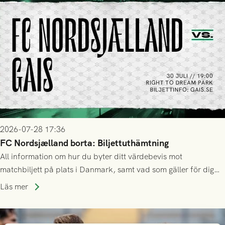
2026-07-28 17:36
FC Nordsjælland borta: Biljettuthämtning
All information om hur du byter ditt värdebevis mot
matchbiljett på plats i Danmark, samt vad som gäller för dig
som står på reservlista eller fått förhinder.
Läs mer