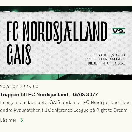
tennissiffror och det grönsvarta europaäventyret tog slut.
2026-07-29 19:00
Truppen till FC Nordsjælland - GAIS 30/7
Imorgon torsdag spelar GAIS borta mot FC Nordsjælland i den
andra kvalmatchen till Conference League på Right to Dream
Park! Fredrik Holmberg och ledarstaben har tagit ut följande
Läs mer
trupp till matchen: