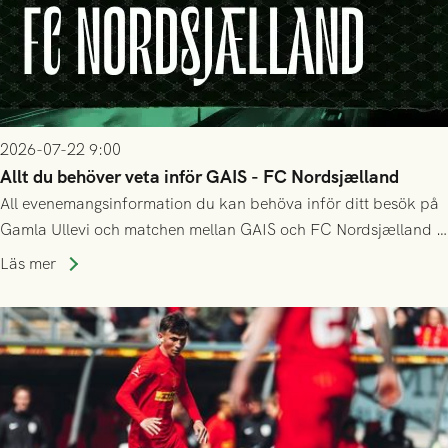
2026-07-22 9:00
Allt du behöver veta inför GAIS - FC Nordsjælland
All evenemangsinformation du kan behöva inför ditt besök på
Gamla Ullevi och matchen mellan GAIS och FC Nordsjælland i
kvalet till Conference League! Avspark kl 19.00 på torsdag
Läs mer
23/7.