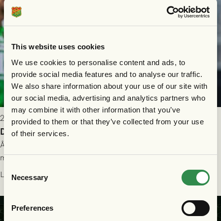
This website uses cookies
We use cookies to personalise content and ads, to
provide social media features and to analyse our traffic.
We also share information about your use of our site with
our social media, advertising and analytics partners who
may combine it with other information that you’ve
2026-07-26 21:00
provided to them or that they’ve collected from your use
Delad poäng mot Halmstads BK
of their services.
Åter i Allsvenskan stod Halmstads BK för motståndet i en
match som vägde tungt till fördel för GAIS, men där poängen
Consent
delades efter dramatik på tilläggstid.
Läs mer
Necessary
Selection
Preferences