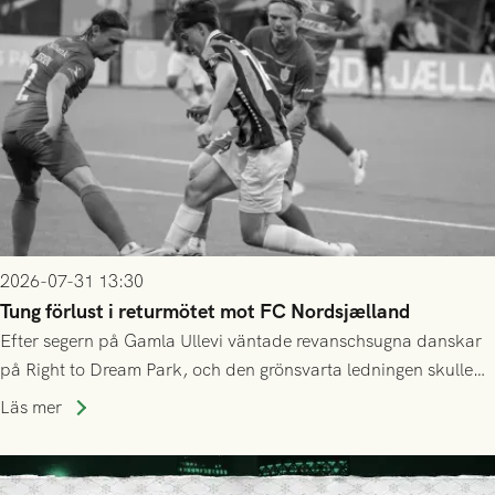
2026-07-31 13:30
Tung förlust i returmötet mot FC Nordsjælland
Efter segern på Gamla Ullevi väntade revanschsugna danskar
på Right to Dream Park, och den grönsvarta ledningen skulle
upphöra efter mindre än kvarten spelad. På lika mark visade
Läs mer
sig Nordsjälland numren för stora och matchen slutade i
tennissiffror och det grönsvarta europaäventyret tog slut.