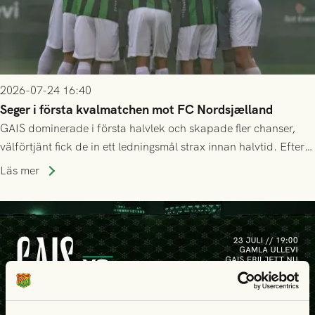
2026-07-24 16:40
Seger i första kvalmatchen mot FC Nordsjælland
GAIS dominerade i första halvlek och skapade fler chanser,
välförtjänt fick de in ett ledningsmål strax innan halvtid. Efter
halvtidsvilan sjönk tempot när Nordsjälland tilläts ha mer av
Läs mer
bollen, men GAIS försvarade sig disciplinerat och säkrade en
seger! Matchfoto: Mikael Josefsson & Lasse Ekström