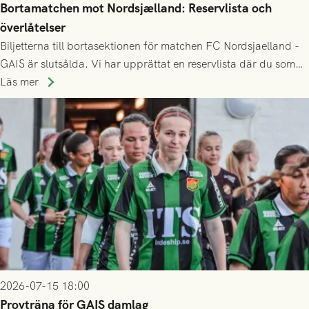
Bortamatchen mot Nordsjælland: Reservlista och
överlåtelser
Biljetterna till bortasektionen för matchen FC Nordsjaelland -
GAIS är slutsålda. Vi har upprättat en reservlista där du som
ännu inte har någon biljett kan anmäla ditt intresse. Du kan
Läs mer
inte själv överlåta din biljett till någon annan.
2026-07-15 18:00
Provträna för GAIS damlag