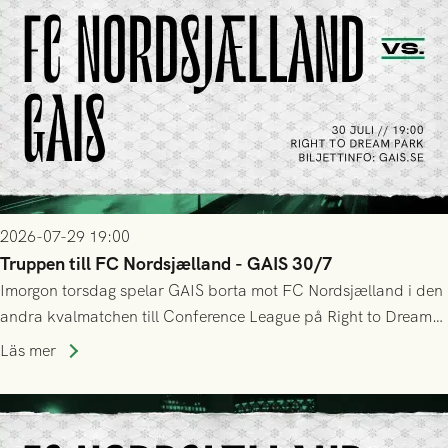
2026-07-29 19:00
Truppen till FC Nordsjælland - GAIS 30/7
Imorgon torsdag spelar GAIS borta mot FC Nordsjælland i den
andra kvalmatchen till Conference League på Right to Dream
Park! Fredrik Holmberg och ledarstaben har tagit ut följande
Läs mer
trupp till matchen: