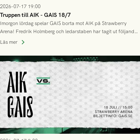
2026-07-17 19:00
Truppen till AIK - GAIS 18/7
Imorgon lördag spelar GAIS borta mot AIK på Strawberry
Arena! Fredrik Holmberg och ledarstaben har tagit ut följande
trupp till matchen:
Läs mer