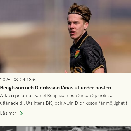
2026-08-04 13:51
Bengtsson och Didriksson lånas ut under hösten
A-lagsspelarna Daniel Bengtsson och Simon Sjöholm är
utlånade till Utsiktens BK, och Alvin Didriksson får möjlighet till
speltid i Hestrafors genom föreningssamarbete.
Läs mer