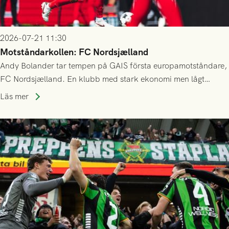
2026-07-21 11:30
Motståndarkollen: FC Nordsjælland
Andy Bolander tar tempen på GAIS första europamotståndare,
FC Nordsjælland. En klubb med stark ekonomi men lågt
publiksnitt, ett lag med både kollektiv styrka och individuell
Läs mer
finess.