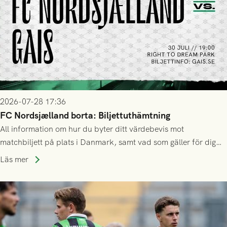
2026-07-28 17:36
FC Nordsjælland borta: Biljettuthämtning
All information om hur du byter ditt värdebevis mot
matchbiljett på plats i Danmark, samt vad som gäller för dig
som står på reservlista eller fått förhinder.
Läs mer