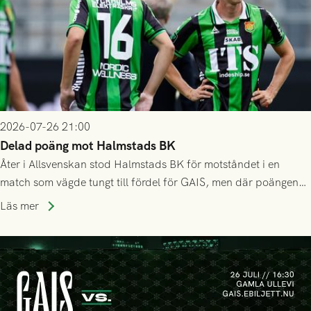
2026-07-26 21:00
Delad poäng mot Halmstads BK
Åter i Allsvenskan stod Halmstads BK för motståndet i en
match som vägde tungt till fördel för GAIS, men där poängen
delades efter dramatik på tilläggstid.
Läs mer