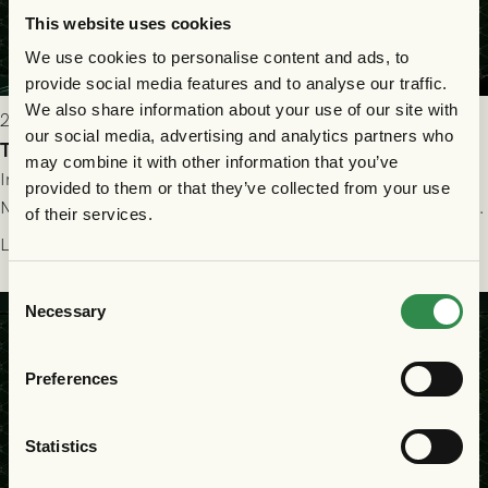
This website uses cookies
We use cookies to personalise content and ads, to
provide social media features and to analyse our traffic.
We also share information about your use of our site with
2026-07-22 19:00
our social media, advertising and analytics partners who
Truppen till GAIS - FC Nordsjælland 23/7
may combine it with other information that you’ve
Imorgon torsdag spelar GAIS herrar hemma mot FC
provided to them or that they’ve collected from your use
Nordsjælland på Gamla Ullevi med avspark kl 19.00! Fredrik
of their services.
Holmberg och ledarstaben har tagit ut följande trupp till
Läs mer
matchen:
Consent
Necessary
Selection
Preferences
Statistics