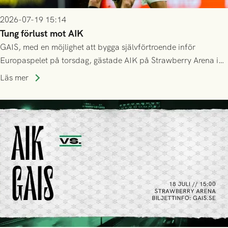
2026-07-19 15:14
Tung förlust mot AIK
GAIS, med en möjlighet att bygga självförtroende inför
Europaspelet på torsdag, gästade AIK på Strawberry Arena i
Stockholm . Men trots konstant hotande i första halvlek av
Läs mer
GAIS så var det AIK, i andra halvlek, som höjde tempot och
lyckades få in 2-0.