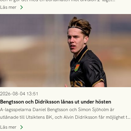
Husqvarna FF. Häng med och stötta grönsvart på plats!
Läs mer
2026-08-04 13:51
Bengtsson och Didriksson lånas ut under hösten
A-lagsspelarna Daniel Bengtsson och Simon Sjöholm är
utlånade till Utsiktens BK, och Alvin Didriksson får möjlighet till
speltid i Hestrafors genom föreningssamarbete.
Läs mer