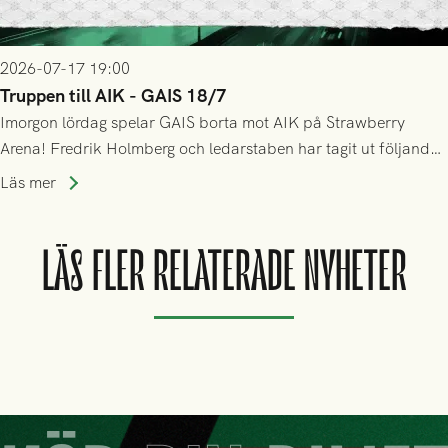
2026-07-17 19:00
Truppen till AIK - GAIS 18/7
Imorgon lördag spelar GAIS borta mot AIK på Strawberry
Arena! Fredrik Holmberg och ledarstaben har tagit ut följande
trupp till matchen:
Läs mer
LÄS FLER RELATERADE NYHETER