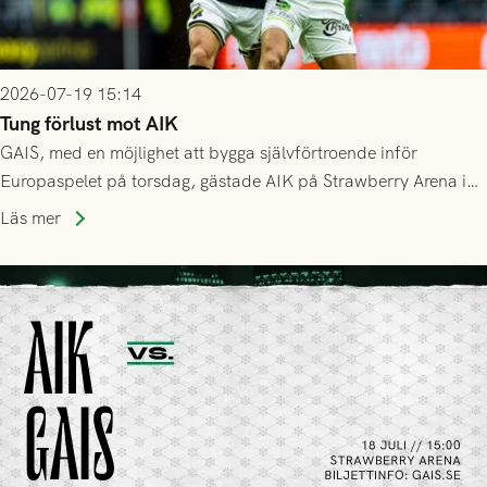
2026-07-19 15:14
Tung förlust mot AIK
GAIS, med en möjlighet att bygga självförtroende inför
Europaspelet på torsdag, gästade AIK på Strawberry Arena i
Stockholm . Men trots konstant hotande i första halvlek av
Läs mer
GAIS så var det AIK, i andra halvlek, som höjde tempot och
lyckades få in 2-0.