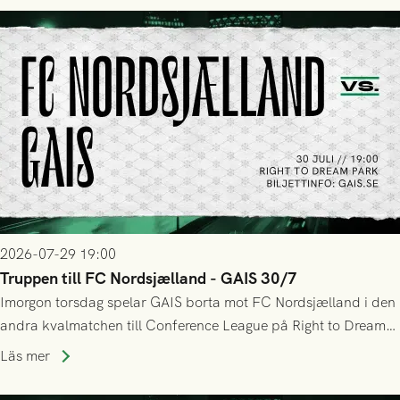
tennissiffror och det grönsvarta europaäventyret tog slut.
2026-07-29 19:00
Truppen till FC Nordsjælland - GAIS 30/7
Imorgon torsdag spelar GAIS borta mot FC Nordsjælland i den
andra kvalmatchen till Conference League på Right to Dream
Park! Fredrik Holmberg och ledarstaben har tagit ut följande
Läs mer
trupp till matchen: