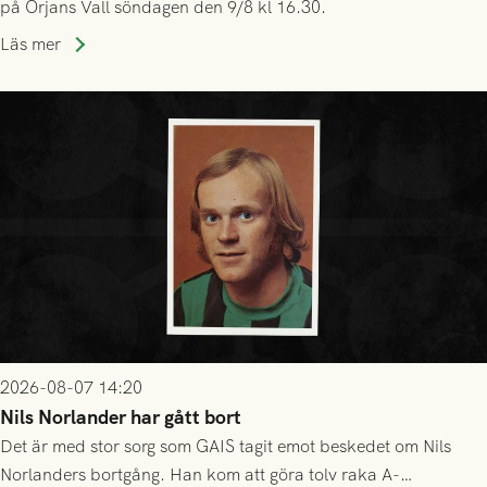
på Örjans Vall söndagen den 9/8 kl 16.30.
Läs mer
2026-08-07 14:20
Nils Norlander har gått bort
Det är med stor sorg som GAIS tagit emot beskedet om Nils
Norlanders bortgång. Han kom att göra tolv raka A-