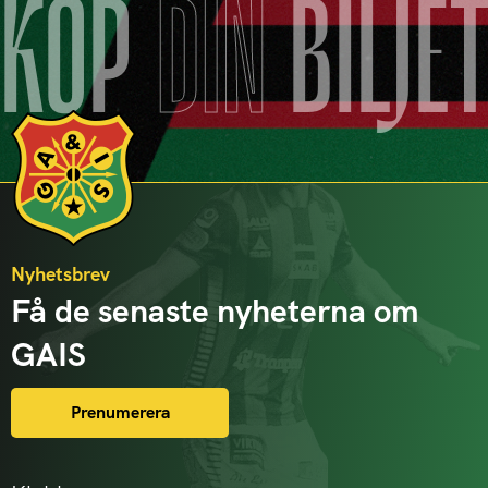
KÖP
DIN
BILJE
Nyhetsbrev
Få de senaste nyheterna om
GAIS
Prenumerera