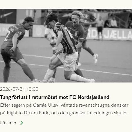
2026-07-31 13:30
Tung förlust i returmötet mot FC Nordsjælland
Efter segern på Gamla Ullevi väntade revanschsugna danskar
på Right to Dream Park, och den grönsvarta ledningen skulle
upphöra efter mindre än kvarten spelad. På lika mark visade
Läs mer
sig Nordsjälland numren för stora och matchen slutade i