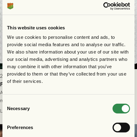
This website uses cookies
We use cookies to personalise content and ads, to
provide social media features and to analyse our traffic.
We also share information about your use of our site with
our social media, advertising and analytics partners who
may combine it with other information that you’ve
provided to them or that they’ve collected from your use
2026-07-28 17:36
of their services.
FC Nordsjælland borta: Biljettuthämtning
All information om hur du byter ditt värdebevis mot
matchbiljett på plats i Danmark, samt vad som gäller för dig
Consent
som står på reservlista eller fått förhinder.
Necessary
Selection
Läs mer
Preferences