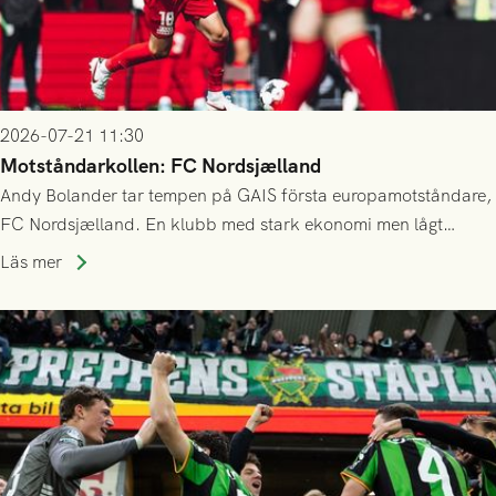
2026-07-21 11:30
Motståndarkollen: FC Nordsjælland
Andy Bolander tar tempen på GAIS första europamotståndare,
FC Nordsjælland. En klubb med stark ekonomi men lågt
publiksnitt, ett lag med både kollektiv styrka och individuell
Läs mer
finess.