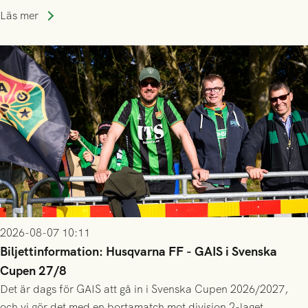
lagssäsonger i Grönsvart och är en av få spelare som i GAIS
Läs mer
gjort fler än 200 matcher.
2026-08-07 10:11
Biljettinformation: Husqvarna FF - GAIS i Svenska
Cupen 27/8
Det är dags för GAIS att gå in i Svenska Cupen 2026/2027,
och vi gör det med en bortamatch mot division 2-laget