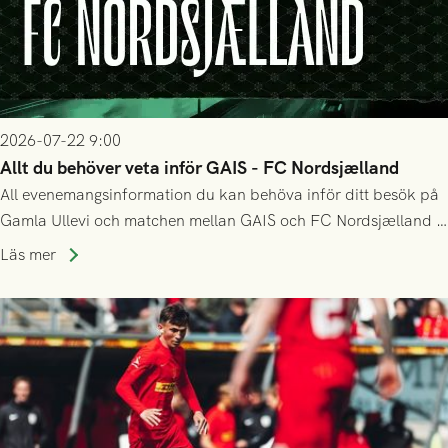
2026-07-22 9:00
Allt du behöver veta inför GAIS - FC Nordsjælland
All evenemangsinformation du kan behöva inför ditt besök på
Gamla Ullevi och matchen mellan GAIS och FC Nordsjælland i
kvalet till Conference League! Avspark kl 19.00 på torsdag
Läs mer
23/7.