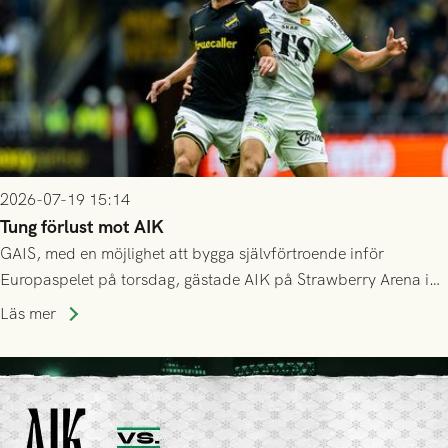
2026-07-19 15:14
Tung förlust mot AIK
GAIS, med en möjlighet att bygga självförtroende inför
Europaspelet på torsdag, gästade AIK på Strawberry Arena i
Stockholm . Men trots konstant hotande i första halvlek av
Läs mer
GAIS så var det AIK, i andra halvlek, som höjde tempot och
lyckades få in 2-0.