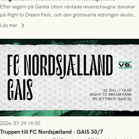
Efter segern på Gamla Ullevi väntade revanschsugna danskar
på Right to Dream Park, och den grönsvarta ledningen skulle
upphöra efter mindre än kvarten spelad. På lika mark visade
Läs mer
sig Nordsjälland numren för stora och matchen slutade i
tennissiffror och det grönsvarta europaäventyret tog slut.
2026-07-29 19:00
Truppen till FC Nordsjælland - GAIS 30/7