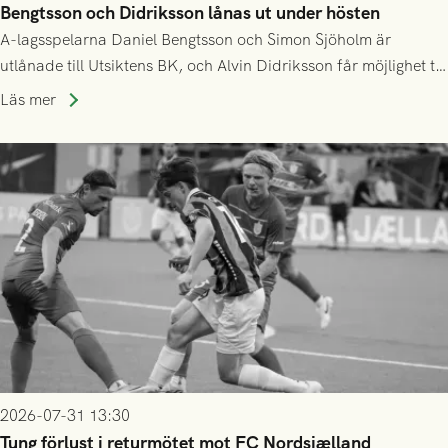
Bengtsson och Didriksson lånas ut under hösten
A-lagsspelarna Daniel Bengtsson och Simon Sjöholm är
utlånade till Utsiktens BK, och Alvin Didriksson får möjlighet till
speltid i Hestrafors genom föreningssamarbete.
Läs mer
2026-07-31 13:30
Tung förlust i returmötet mot FC Nordsjælland