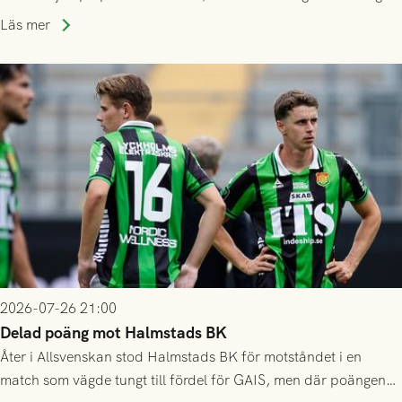
som står på reservlista eller fått förhinder.
Läs mer
2026-07-26 21:00
Delad poäng mot Halmstads BK
Åter i Allsvenskan stod Halmstads BK för motståndet i en
match som vägde tungt till fördel för GAIS, men där poängen