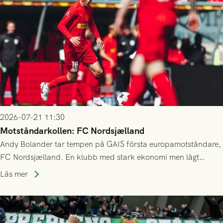
2026-07-21 11:30
Motståndarkollen: FC Nordsjælland
Andy Bolander tar tempen på GAIS första europamotståndare,
FC Nordsjælland. En klubb med stark ekonomi men lågt
publiksnitt, ett lag med både kollektiv styrka och individuell
Läs mer
finess.