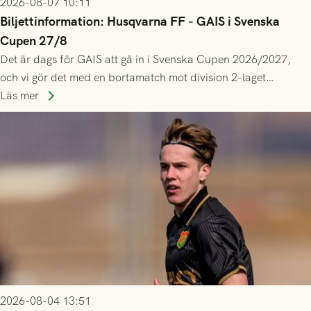
2026-08-07 10:11
Biljettinformation: Husqvarna FF - GAIS i Svenska
Cupen 27/8
Det är dags för GAIS att gå in i Svenska Cupen 2026/2027,
och vi gör det med en bortamatch mot division 2-laget
Husqvarna FF. Häng med och stötta grönsvart på plats!
Läs mer
2026-08-04 13:51