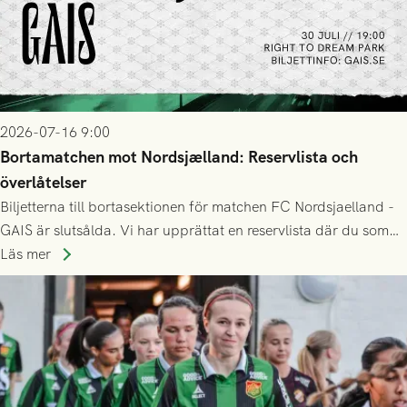
2026-07-16 9:00
Bortamatchen mot Nordsjælland: Reservlista och
överlåtelser
Biljetterna till bortasektionen för matchen FC Nordsjaelland -
GAIS är slutsålda. Vi har upprättat en reservlista där du som
ännu inte har någon biljett kan anmäla ditt intresse. Du kan
Läs mer
inte själv överlåta din biljett till någon annan.