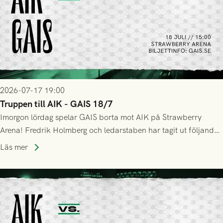
2026-07-17 19:00
Truppen till AIK - GAIS 18/7
Imorgon lördag spelar GAIS borta mot AIK på Strawberry
Arena! Fredrik Holmberg och ledarstaben har tagit ut följande
trupp till matchen:
Läs mer