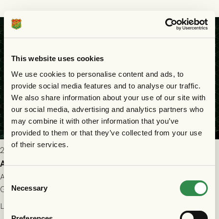
This website uses cookies
We use cookies to personalise content and ads, to
provide social media features and to analyse our traffic.
We also share information about your use of our site with
our social media, advertising and analytics partners who
may combine it with other information that you’ve
provided to them or that they’ve collected from your use
of their services.
2026-07-25 9:00
Allt du behöver veta inför GAIS - Halmstads BK 26/7
All evenemangsinformation du kan behöva inför ditt besök på
Consent
Necessary
Gamla Ullevi och matchen mellan GAIS och Halmstads BK i
Selection
Allsvenskan! Avspark kl 16.30 på söndag 26/7.
Läs mer
Preferences