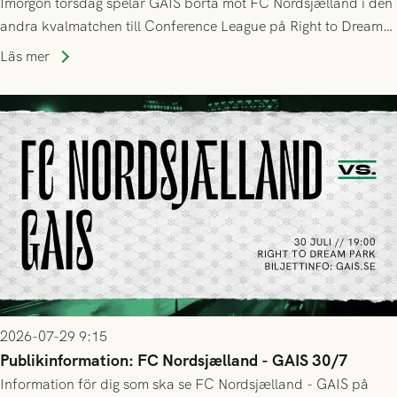
Imorgon torsdag spelar GAIS borta mot FC Nordsjælland i den
andra kvalmatchen till Conference League på Right to Dream
Park! Fredrik Holmberg och ledarstaben har tagit ut följande
Läs mer
trupp till matchen:
2026-07-29 9:15
Publikinformation: FC Nordsjælland - GAIS 30/7
Information för dig som ska se FC Nordsjælland - GAIS på