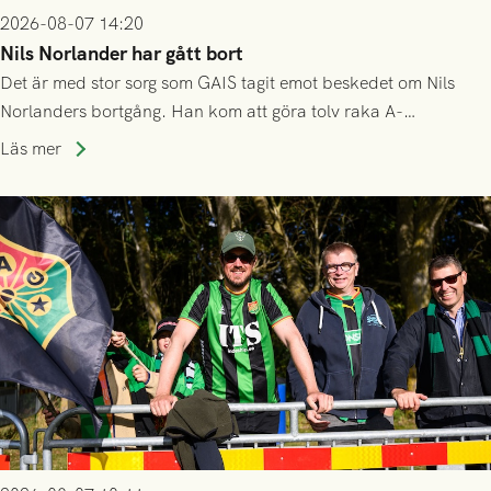
2026-08-07 14:20
Nils Norlander har gått bort
Det är med stor sorg som GAIS tagit emot beskedet om Nils
Norlanders bortgång. Han kom att göra tolv raka A-
lagssäsonger i Grönsvart och är en av få spelare som i GAIS
Läs mer
gjort fler än 200 matcher.