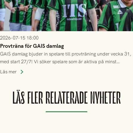
2026-07-15 18:00
Provträna för GAIS damlag
GAIS damlag bjuder in spelare till provträning under vecka 31,
med start 27/7! Vi söker spelare som är aktiva på minst
division 3-nivå.
Läs mer
LÄS FLER RELATERADE NYHETER