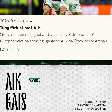
2026-07-19 15:14
Tung förlust mot AIK
GAIS, med en möjlighet att bygga självförtroende inför
Europaspelet på torsdag, gästade AIK på Strawberry Arena i
Stockholm . Men trots konstant hotande i första halvlek av
Läs mer
GAIS så var det AIK, i andra halvlek, som höjde tempot och
lyckades få in 2-0.