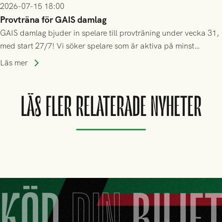
2026-07-15 18:00
Provträna för GAIS damlag
GAIS damlag bjuder in spelare till provträning under vecka 31,
med start 27/7! Vi söker spelare som är aktiva på minst
division 3-nivå.
Läs mer
LÄS FLER RELATERADE NYHETER