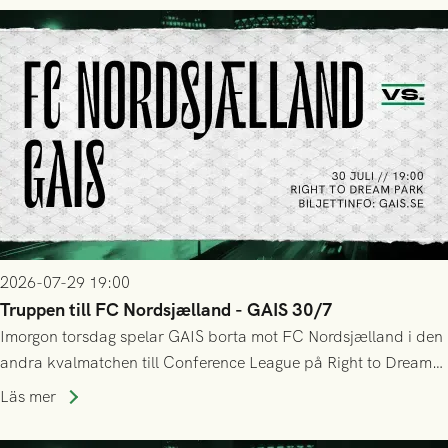
tennissiffror och det grönsvarta europaäventyret tog slut.
2026-07-29 19:00
Truppen till FC Nordsjælland - GAIS 30/7
Imorgon torsdag spelar GAIS borta mot FC Nordsjælland i den
andra kvalmatchen till Conference League på Right to Dream
Park! Fredrik Holmberg och ledarstaben har tagit ut följande
Läs mer
trupp till matchen: