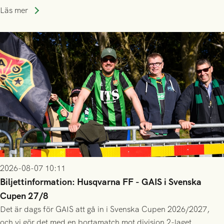
lagssäsonger i Grönsvart och är en av få spelare som i GAIS
Läs mer
gjort fler än 200 matcher.
2026-08-07 10:11
Biljettinformation: Husqvarna FF - GAIS i Svenska
Cupen 27/8
Det är dags för GAIS att gå in i Svenska Cupen 2026/2027,
och vi gör det med en bortamatch mot division 2-laget