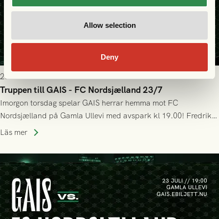
Allow selection
Deny
2026-07-22 19:00
Truppen till GAIS - FC Nordsjælland 23/7
Imorgon torsdag spelar GAIS herrar hemma mot FC
Nordsjælland på Gamla Ullevi med avspark kl 19.00! Fredrik
Holmberg och ledarstaben har tagit ut följande trupp till
Läs mer
matchen: