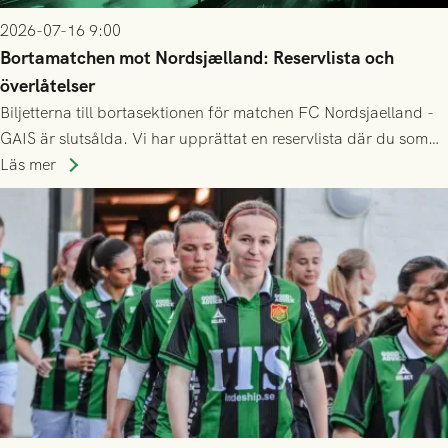
2026-07-16 9:00
Bortamatchen mot Nordsjælland: Reservlista och
överlåtelser
Biljetterna till bortasektionen för matchen FC Nordsjaelland -
GAIS är slutsålda. Vi har upprättat en reservlista där du som
ännu inte har någon biljett kan anmäla ditt intresse. Du kan
Läs mer
inte själv överlåta din biljett till någon annan.