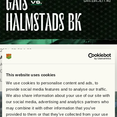
2026-07-25 9:00
Allt du behöver veta inför GAIS - Halmstads BK 26/7
All evenemangsinformation du kan behöva inför ditt besök på
Gamla Ullevi och matchen mellan GAIS och Halmstads BK i
This website uses cookies
Allsvenskan! Avspark kl 16.30 på söndag 26/7.
Läs mer
We use cookies to personalise content and ads, to
provide social media features and to analyse our traffic.
We also share information about your use of our site with
our social media, advertising and analytics partners who
may combine it with other information that you’ve
provided to them or that they’ve collected from your use