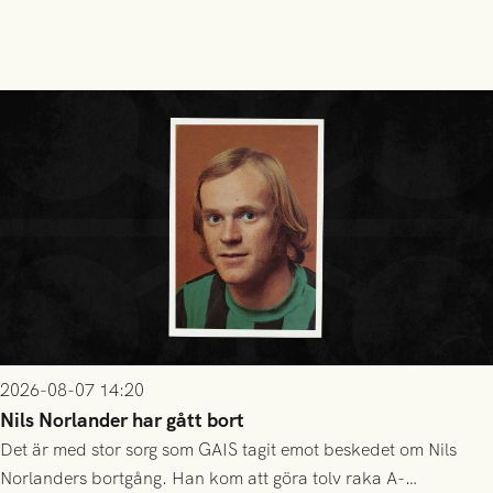
2026-08-07 14:20
Nils Norlander har gått bort
Det är med stor sorg som GAIS tagit emot beskedet om Nils
Norlanders bortgång. Han kom att göra tolv raka A-