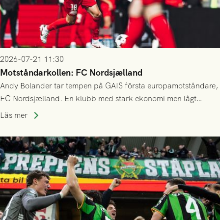
2026-07-21 11:30
Motståndarkollen: FC Nordsjælland
Andy Bolander tar tempen på GAIS första europamotståndare,
FC Nordsjælland. En klubb med stark ekonomi men lågt
publiksnitt, ett lag med både kollektiv styrka och individuell
Läs mer
finess.