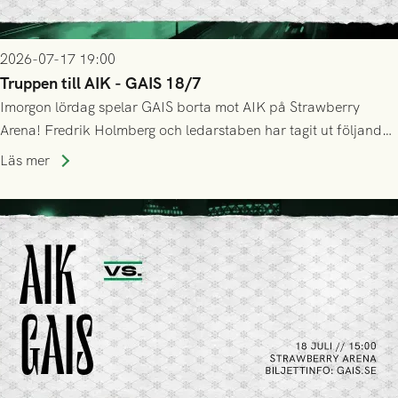
2026-07-17 19:00
Truppen till AIK - GAIS 18/7
Imorgon lördag spelar GAIS borta mot AIK på Strawberry
Arena! Fredrik Holmberg och ledarstaben har tagit ut följande
trupp till matchen:
Läs mer