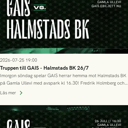
2026-07-25 19:00
Truppen till GAIS - Halmstads BK 26/7
Imorgon söndag spelar GAIS herrar hemma mot Halmstads BK
på Gamla Ullevi med avspark kl 16.30! Fredrik Holmberg och
ledarstaben har tagit ut följande trupp till matchen:
Läs mer