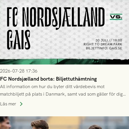
2026-07-28 17:36
FC Nordsjælland borta: Biljettuthämtning
All information om hur du byter ditt värdebevis mot
matchbiljett på plats i Danmark, samt vad som gäller för dig
som står på reservlista eller fått förhinder.
Läs mer