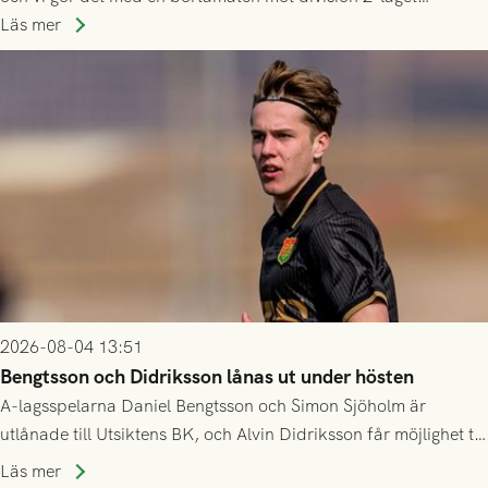
Husqvarna FF. Häng med och stötta grönsvart på plats!
Läs mer
2026-08-04 13:51
Bengtsson och Didriksson lånas ut under hösten
A-lagsspelarna Daniel Bengtsson och Simon Sjöholm är
utlånade till Utsiktens BK, och Alvin Didriksson får möjlighet till
speltid i Hestrafors genom föreningssamarbete.
Läs mer