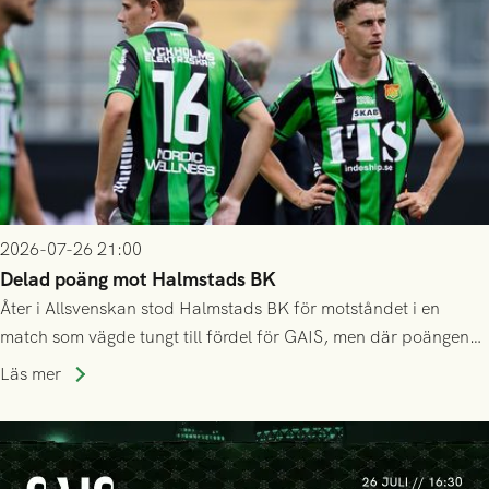
2026-07-26 21:00
Delad poäng mot Halmstads BK
Åter i Allsvenskan stod Halmstads BK för motståndet i en
match som vägde tungt till fördel för GAIS, men där poängen
delades efter dramatik på tilläggstid.
Läs mer