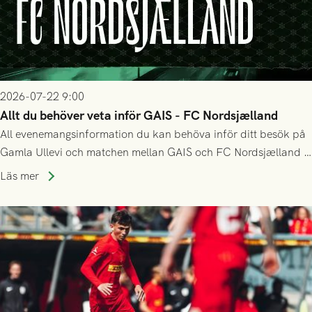
2026-07-22 9:00
Allt du behöver veta inför GAIS - FC Nordsjælland
All evenemangsinformation du kan behöva inför ditt besök på
Gamla Ullevi och matchen mellan GAIS och FC Nordsjælland i
kvalet till Conference League! Avspark kl 19.00 på torsdag
Läs mer
23/7.