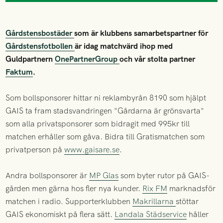
Gårdstensbostäder
som är klubbens samarbetspartner för
Gårdstensfotbollen
är idag matchvärd ihop med
Guldpartnern
OnePartnerGroup
och vår stolta partner
Faktum
.
Som bollsponsorer hittar ni reklambyrån 8190 som hjälpt
GAIS ta fram stadsvandringen "Gårdarna är grönsvarta"
som alla privatsponsorer som bidragit med 995kr till
matchen erhåller som gåva. Bidra till Gratismatchen som
privatperson på
www.gaisare.se
.
Andra bollsponsorer är
MP Glas
som byter rutor på GAIS-
gården men gärna hos fler nya kunder.
Rix FM
marknadsför
matchen i radio. Supporterklubben
Makrillarna
stöttar
GAIS ekonomiskt på flera sätt.
Landala Städservice
håller