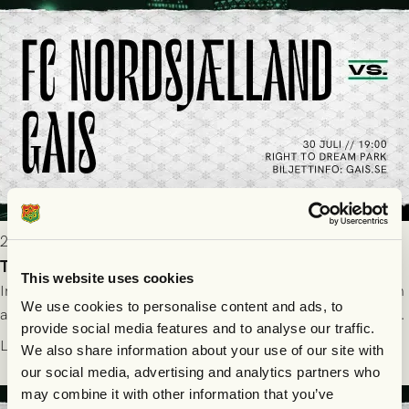
2026-07-29 19:00
Truppen till FC Nordsjælland - GAIS 30/7
This website uses cookies
Imorgon torsdag spelar GAIS borta mot FC Nordsjælland i den
We use cookies to personalise content and ads, to
andra kvalmatchen till Conference League på Right to Dream
provide social media features and to analyse our traffic.
Park! Fredrik Holmberg och ledarstaben har tagit ut följande
Läs mer
We also share information about your use of our site with
trupp till matchen:
our social media, advertising and analytics partners who
may combine it with other information that you’ve