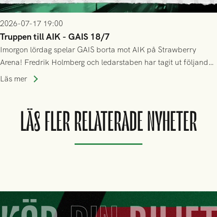
2026-07-17 19:00
Truppen till AIK - GAIS 18/7
Imorgon lördag spelar GAIS borta mot AIK på Strawberry
Arena! Fredrik Holmberg och ledarstaben har tagit ut följande
trupp till matchen:
Läs mer
LÄS FLER RELATERADE NYHETER