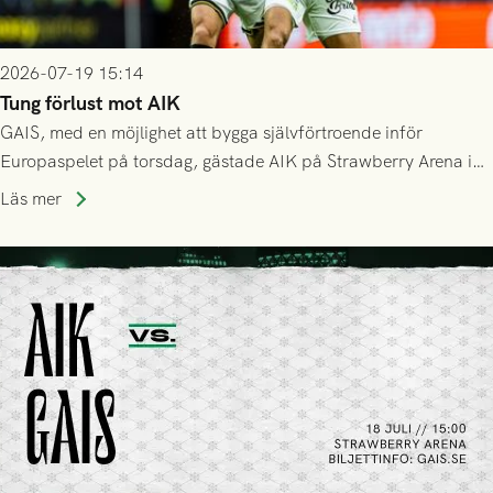
2026-07-19 15:14
Tung förlust mot AIK
GAIS, med en möjlighet att bygga självförtroende inför
Europaspelet på torsdag, gästade AIK på Strawberry Arena i
Stockholm . Men trots konstant hotande i första halvlek av
Läs mer
GAIS så var det AIK, i andra halvlek, som höjde tempot och
lyckades få in 2-0.