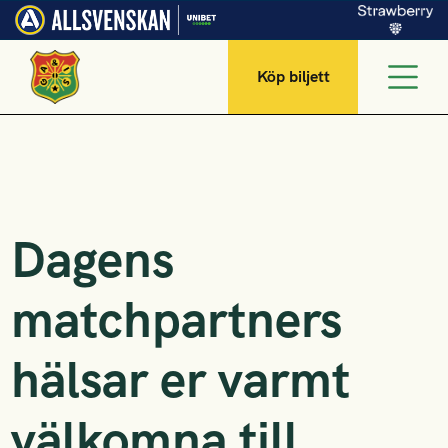
Köp biljett
Dagens
matchpartners
hälsar er varmt
välkomna till