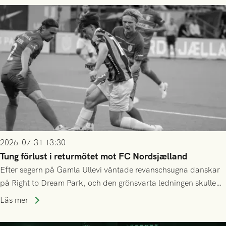
2026-07-31 13:30
Tung förlust i returmötet mot FC Nordsjælland
Efter segern på Gamla Ullevi väntade revanschsugna danskar
på Right to Dream Park, och den grönsvarta ledningen skulle
upphöra efter mindre än kvarten spelad. På lika mark visade
Läs mer
sig Nordsjälland numren för stora och matchen slutade i
tennissiffror och det grönsvarta europaäventyret tog slut.