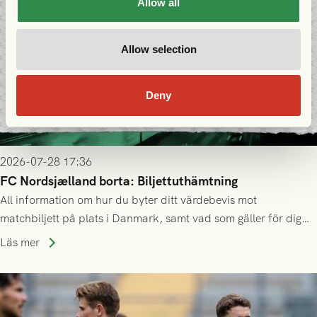
Allow all
Allow selection
Deny
2026-07-28 17:36
FC Nordsjælland borta: Biljettuthämtning
All information om hur du byter ditt värdebevis mot
matchbiljett på plats i Danmark, samt vad som gäller för dig
som står på reservlista eller fått förhinder.
Läs mer