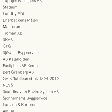
Tapajos Fastighets AB
Stadium
Lundby Plåt
Enerbackens Måleri
Macforum
Troman AB
SKAB
CPG
Sjövalla Byggservice
AB Kalahöjden
Fastighets AB Keron
Bert Granberg AB
GAIS Jubileumsbok 1894-2019
NEVS
Scandinavian Enviro System AB
Sjönnerhems Byggservice
Larsson & Karlsson
AlltiBil