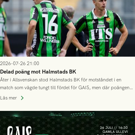
2026-07-26 21:00
Delad poäng mot Halmstads BK
Åter i Allsvenskan stod Halmstads BK för motståndet i en
match som vägde tungt till fördel för GAIS, men där poängen
delades efter dramatik på tilläggstid.
Läs mer