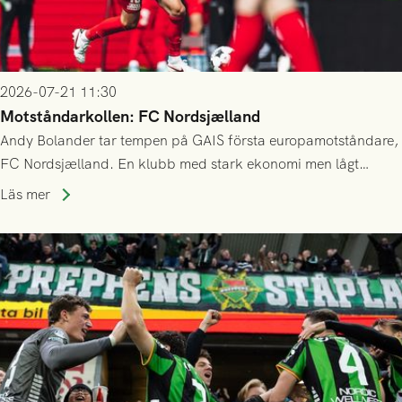
2026-07-21 11:30
Motståndarkollen: FC Nordsjælland
Andy Bolander tar tempen på GAIS första europamotståndare,
FC Nordsjælland. En klubb med stark ekonomi men lågt
publiksnitt, ett lag med både kollektiv styrka och individuell
Läs mer
finess.