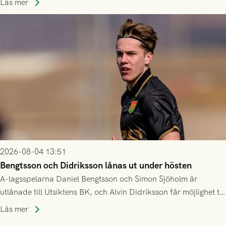
Husqvarna FF. Häng med och stötta grönsvart på plats!
Läs mer
2026-08-04 13:51
Bengtsson och Didriksson lånas ut under hösten
A-lagsspelarna Daniel Bengtsson och Simon Sjöholm är
utlånade till Utsiktens BK, och Alvin Didriksson får möjlighet till
speltid i Hestrafors genom föreningssamarbete.
Läs mer