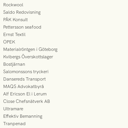
Rockwool
Saldo Redovisning
PÅK Konsult
Pettersson seafood
Ernst Textil
OPEK
Materialröntgen i Göteborg
Kvibergs Överskottslager
Bostjärnan
Salomonssons tryckeri
Dansereds Transport
MAQS Advokatbyrå
Alf Ericson El i Lerum
Close Chefsnätverk AB
Ultramare
Effektiv Bemanning
Tranpenad