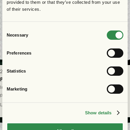
provided to them or that they’ve collected from your use
of their services.
Consent
Necessary
Selection
Preferences
Statistics
2026-07-29 9:15
Publikinformation: FC Nordsjælland - GAIS 30/7
Information för dig som ska se FC Nordsjælland - GAIS på
Marketing
plats på Right to Dream Park torsdagen den 30/7 kl. 19.00.
Läs mer
Show details