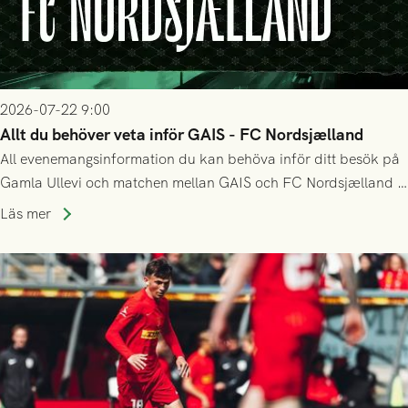
2026-07-22 9:00
Allt du behöver veta inför GAIS - FC Nordsjælland
All evenemangsinformation du kan behöva inför ditt besök på
Gamla Ullevi och matchen mellan GAIS och FC Nordsjælland i
kvalet till Conference League! Avspark kl 19.00 på torsdag
Läs mer
23/7.