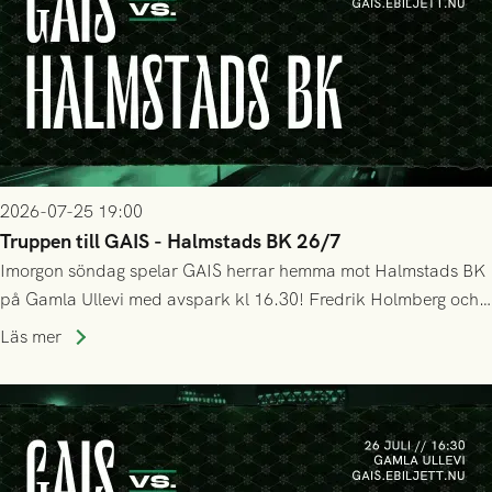
2026-07-25 19:00
Truppen till GAIS - Halmstads BK 26/7
Imorgon söndag spelar GAIS herrar hemma mot Halmstads BK
på Gamla Ullevi med avspark kl 16.30! Fredrik Holmberg och
ledarstaben har tagit ut följande trupp till matchen:
Läs mer