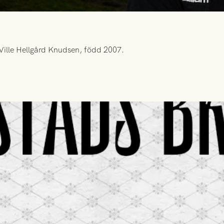
Ville Hellgård Knudsen, född 2007.