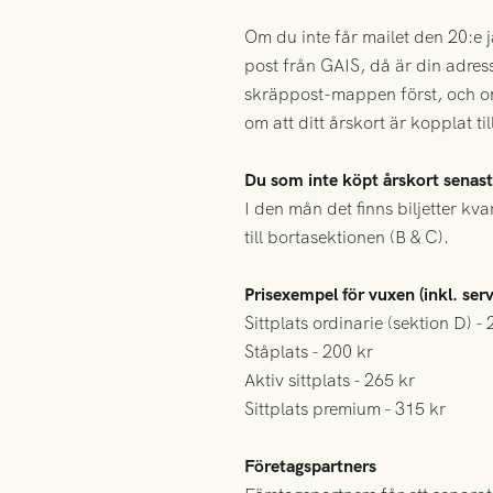
Om du inte får mailet den 20:e jan
post från GAIS, då är din adress 
skräppost-mappen först, och om 
om att ditt årskort är kopplat ti
Du som inte köpt årskort senas
I den mån det finns biljetter kv
till bortasektionen (B & C).
Prisexempel för vuxen (inkl. serv
Sittplats ordinarie (sektion D) -
Ståplats - 200 kr
Aktiv sittplats - 265 kr
Sittplats premium - 315 kr
Företagspartners