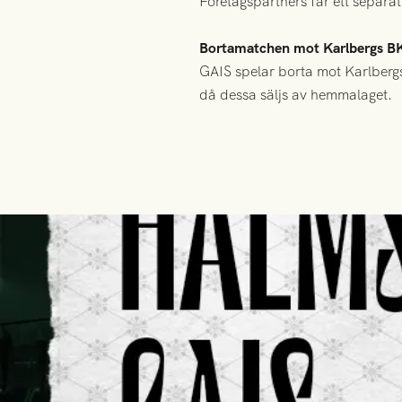
Företagspartners får ett separa
Bortamatchen mot Karlbergs B
GAIS spelar borta mot Karlbergs
då dessa säljs av hemmalaget.