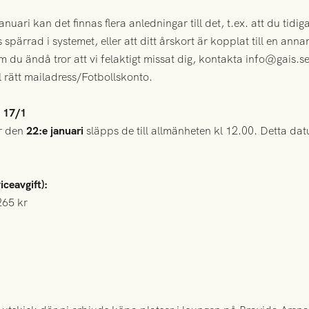
uari kan det finnas flera anledningar till det, t.ex. att du tidigar
spärrad i systemet, eller att ditt årskort är kopplat till en ann
du ändå tror att vi felaktigt missat dig, kontakta info@gais.s
ll rätt mailadress/Fotbollskonto.
t 17/1
ar den
22:e januari
släpps de till allmänheten kl 12.00. Detta dat
iceavgift):
 265 kr