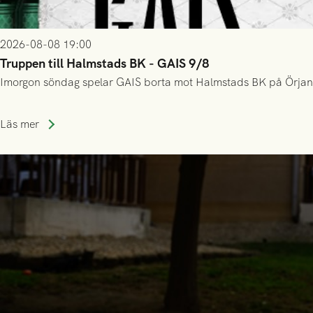
2026-08-08 19:00
Truppen till Halmstads BK - GAIS 9/8
Imorgon söndag spelar GAIS borta mot Halmstads BK på Örjans V
Läs mer