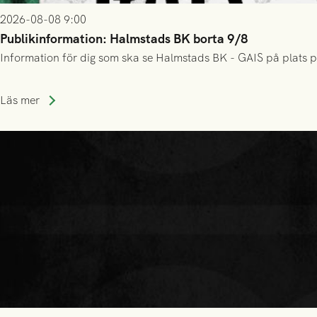
2026-08-08 9:00
Publikinformation: Halmstads BK borta 9/8
Information för dig som ska se Halmstads BK - GAIS på plats p
Läs mer