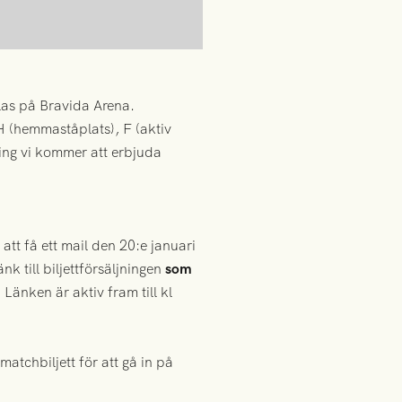
las på Bravida Arena.
H (hemmaståplats), F (aktiv
dning vi kommer att erbjuda
att få ett mail den 20:e januari
nk till biljettförsäljningen
som
 Länken är aktiv fram till kl
atchbiljett för att gå in på