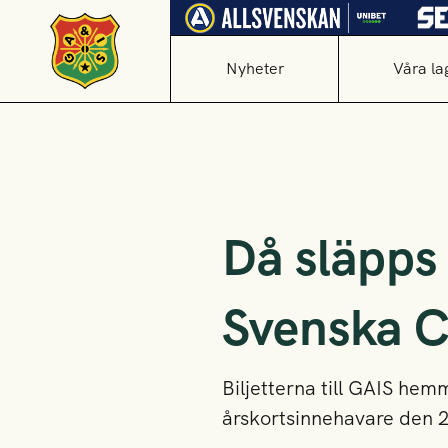
Nyheter
Våra la
Då släpps 
Svenska 
Biljetterna till GAIS he
årskortsinnehavare den 20