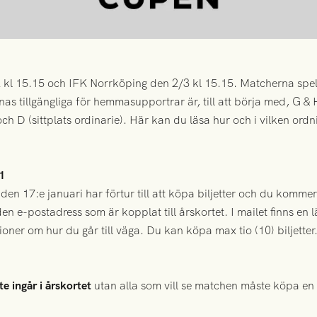
kl 15.15 och IFK Norrköping den 2/3 kl 15.15. Matcherna spe
as tillgängliga för hemmasupportrar är, till att börja med, G & 
 och D (sittplats ordinarie). Här kan du läsa hur och i vilken or
1
en 17:e januari har förtur till att köpa biljetter och du kommer 
den e-postadress som är kopplat till årskortet. I mailet finns en lä
ioner om hur du går till väga. Du kan köpa max tio (10) biljetter.
te ingår i årskortet
utan alla som vill se matchen måste köpa en m