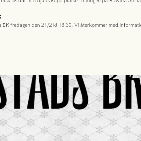
t utskick där ni erbjuds köpa platser i loungen på Bravida Arena
K
 BK fredagen den 21/2 kl 18.30. Vi återkommer med information