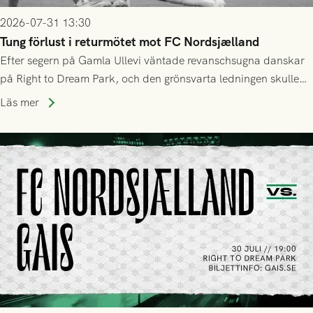
2026-07-31 13:30
Tung förlust i returmötet mot FC Nordsjælland
Efter segern på Gamla Ullevi väntade revanschsugna danskar
på Right to Dream Park, och den grönsvarta ledningen skulle
upphöra efter mindre än kvarten spelad. På lika mark visade
Läs mer
sig Nordsjälland numren för stora och matchen slutade i
tennissiffror och det grönsvarta europaäventyret tog slut.