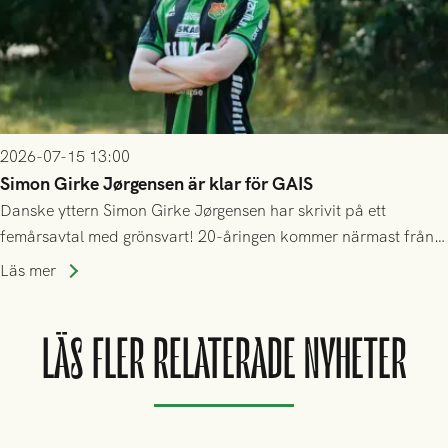
2026-07-15 13:00
Simon Girke Jørgensen är klar för GAIS
Danske yttern Simon Girke Jørgensen har skrivit på ett
femårsavtal med grönsvart! 20-åringen kommer närmast från
spel i färöiska Skála IF.
Läs mer
LÄS FLER RELATERADE NYHETER