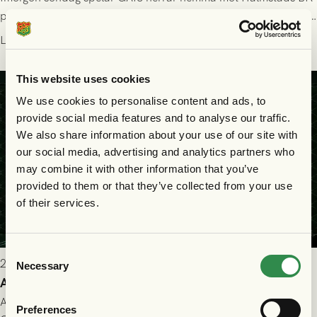
på Gamla Ullevi med avspark kl 16.30! Fredrik Holmberg och
ledarstaben har tagit ut följande trupp till matchen:
Läs mer
This website uses cookies
We use cookies to personalise content and ads, to
provide social media features and to analyse our traffic.
We also share information about your use of our site with
our social media, advertising and analytics partners who
may combine it with other information that you’ve
provided to them or that they’ve collected from your use
of their services.
Consent
2026-07-25 9:00
Necessary
Selection
Allt du behöver veta inför GAIS - Halmstads BK 26/7
All evenemangsinformation du kan behöva inför ditt besök på
Preferences