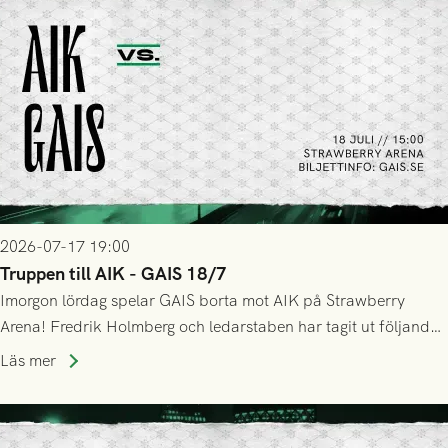
2026-07-17 19:00
Truppen till AIK - GAIS 18/7
Imorgon lördag spelar GAIS borta mot AIK på Strawberry
Arena! Fredrik Holmberg och ledarstaben har tagit ut följande
trupp till matchen:
Läs mer