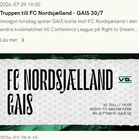
2026-07-29 19:00
Truppen till FC Nordsjælland - GAIS 30/7
Imorgon torsdag spelar GAIS borta mot FC Nordsjælland i den
andra kvalmatchen till Conference League på Right to Dream
Park! Fredrik Holmberg och ledarstaben har tagit ut följande
Läs mer
trupp till matchen:
2026-07-29 9:15