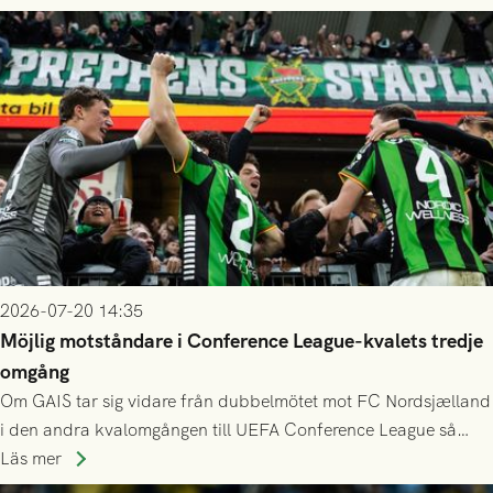
2026-07-20 14:35
Möjlig motståndare i Conference League-kvalets tredje
omgång
Om GAIS tar sig vidare från dubbelmötet mot FC Nordsjælland
i den andra kvalomgången till UEFA Conference League så
spelas den tredje kvalomgången kort därpå. Motståndare blir
Läs mer
då vinnaren i mötet mellan isländska Valur och HŠK Zrinjski