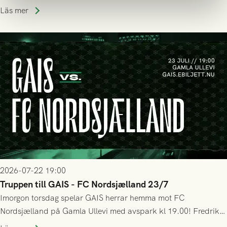
halvtidsvilan sjönk tempot när Nordsjälland tilläts ha mer av
Läs mer
bollen, men GAIS försvarade sig disciplinerat och säkrade en
seger! Matchfoto: Mikael Josefsson & Lasse Ekström
2026-07-22 19:00
Truppen till GAIS - FC Nordsjælland 23/7
Imorgon torsdag spelar GAIS herrar hemma mot FC
Nordsjælland på Gamla Ullevi med avspark kl 19.00! Fredrik
Holmberg och ledarstaben har tagit ut följande trupp till