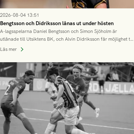
2026-08-04 13:51
Bengtsson och Didriksson lånas ut under hösten
A-lagsspelarna Daniel Bengtsson och Simon Sjöholm är
utlånade till Utsiktens BK, och Alvin Didriksson får möjlighet till
speltid i Hestrafors genom föreningssamarbete.
Läs mer