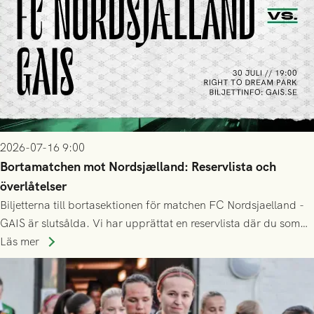
2026-07-16 9:00
Bortamatchen mot Nordsjælland: Reservlista och
överlåtelser
Biljetterna till bortasektionen för matchen FC Nordsjaelland -
GAIS är slutsålda. Vi har upprättat en reservlista där du som
ännu inte har någon biljett kan anmäla ditt intresse. Du kan
Läs mer
inte själv överlåta din biljett till någon annan.