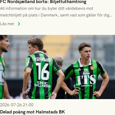
FC Nordsjælland borta: Biljettuthämtning
All information om hur du byter ditt värdebevis mot
matchbiljett på plats i Danmark, samt vad som gäller för dig
som står på reservlista eller fått förhinder.
Läs mer
2026-07-26 21:00
Delad poäng mot Halmstads BK