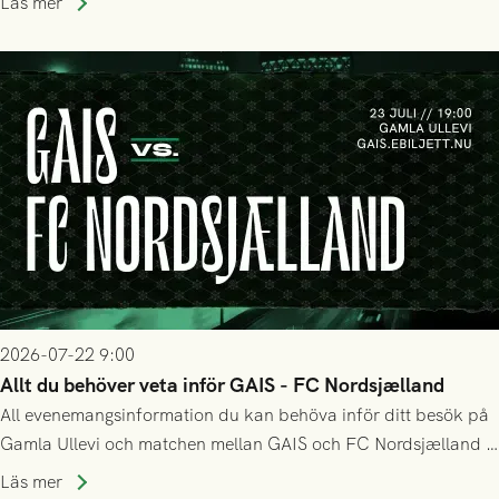
Läs mer
matchen:
2026-07-22 9:00
Allt du behöver veta inför GAIS - FC Nordsjælland
All evenemangsinformation du kan behöva inför ditt besök på
Gamla Ullevi och matchen mellan GAIS och FC Nordsjælland i
kvalet till Conference League! Avspark kl 19.00 på torsdag
Läs mer