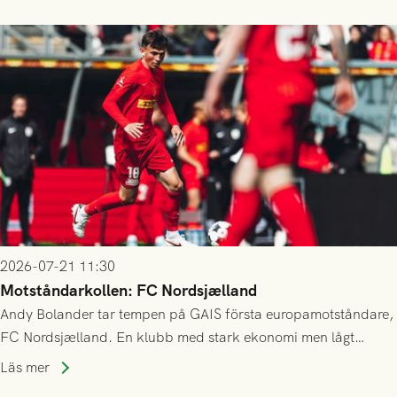
23/7.
2026-07-21 11:30
Motståndarkollen: FC Nordsjælland
Andy Bolander tar tempen på GAIS första europamotståndare,
FC Nordsjælland. En klubb med stark ekonomi men lågt
publiksnitt, ett lag med både kollektiv styrka och individuell
Läs mer
finess.