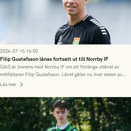
2026-07-15 16:00
Filip Gustafsson lånas fortsatt ut till Norrby IF
GAIS är överens med Norrby IF om att förlänga utlånet av
mittfältaren Filip Gustafsson. Lånet gäller nu över resten av
säsongen 2026.
Läs mer