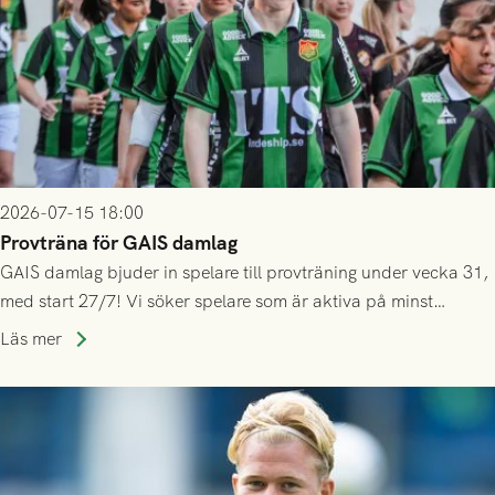
2026-07-15 18:00
Provträna för GAIS damlag
GAIS damlag bjuder in spelare till provträning under vecka 31,
med start 27/7! Vi söker spelare som är aktiva på minst
division 3-nivå.
Läs mer