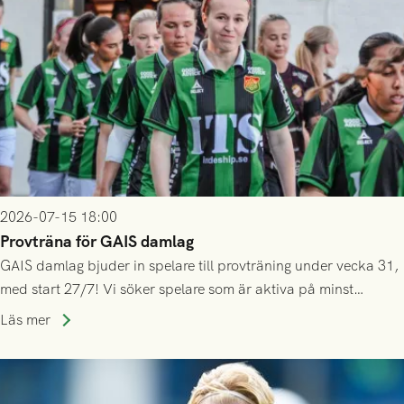
2026-07-15 18:00
Provträna för GAIS damlag
GAIS damlag bjuder in spelare till provträning under vecka 31,
med start 27/7! Vi söker spelare som är aktiva på minst
division 3-nivå.
Läs mer