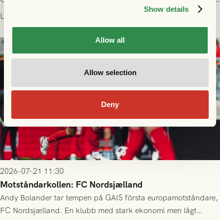
Show details
kvalet till Conference League! Avspark kl 19.00 på torsdag
Läs mer
23/7.
Allow all
Allow selection
Deny
2026-07-21 11:30
Motståndarkollen: FC Nordsjælland
Andy Bolander tar tempen på GAIS första europamotståndare,
FC Nordsjælland. En klubb med stark ekonomi men lågt