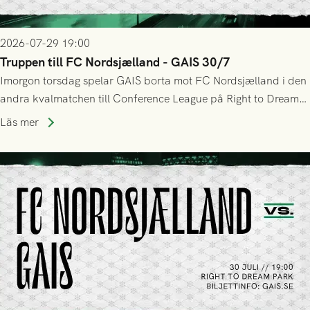
2026-07-29 19:00
Truppen till FC Nordsjælland - GAIS 30/7
Imorgon torsdag spelar GAIS borta mot FC Nordsjælland i den
andra kvalmatchen till Conference League på Right to Dream
Park! Fredrik Holmberg och ledarstaben har tagit ut följande
Läs mer
trupp till matchen: