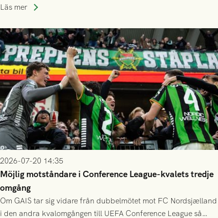
publiksnitt, ett lag med både kollektiv styrka och individuell
Läs mer
finess.
2026-07-20 14:35
Möjlig motståndare i Conference League-kvalets tredje
omgång
Om GAIS tar sig vidare från dubbelmötet mot FC Nordsjælland
i den andra kvalomgången till UEFA Conference League så