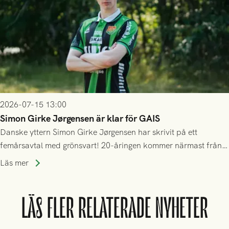
2026-07-15 13:00
Simon Girke Jørgensen är klar för GAIS
Danske yttern Simon Girke Jørgensen har skrivit på ett
femårsavtal med grönsvart! 20-åringen kommer närmast från
spel i färöiska Skála IF.
Läs mer
LÄS FLER RELATERADE NYHETER