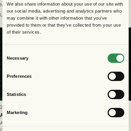
We also share information about your use of our site with
Nordsjælland på Gamla Ullevi med avspark kl 19.00! Fredrik
our social media, advertising and analytics partners who
Holmberg och ledarstaben har tagit ut följande trupp till
Läs mer
may combine it with other information that you’ve
matchen:
provided to them or that they’ve collected from your use
of their services.
Consent
Necessary
Selection
Preferences
Statistics
2026-07-22 9:00
Marketing
Allt du behöver veta inför GAIS - FC Nordsjælland
All evenemangsinformation du kan behöva inför ditt besök på
Gamla Ullevi och matchen mellan GAIS och FC Nordsjælland i