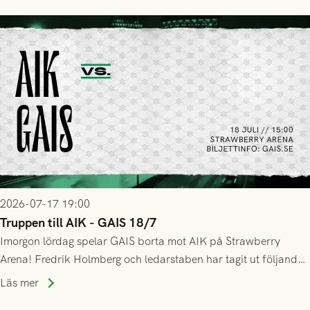
lyckades få in 2-0.
2026-07-17 19:00
Truppen till AIK - GAIS 18/7
Imorgon lördag spelar GAIS borta mot AIK på Strawberry
Arena! Fredrik Holmberg och ledarstaben har tagit ut följande
trupp till matchen:
Läs mer