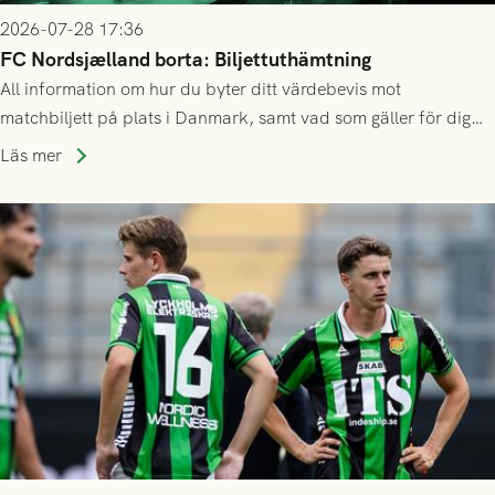
2026-07-28 17:36
FC Nordsjælland borta: Biljettuthämtning
All information om hur du byter ditt värdebevis mot
matchbiljett på plats i Danmark, samt vad som gäller för dig
som står på reservlista eller fått förhinder.
Läs mer