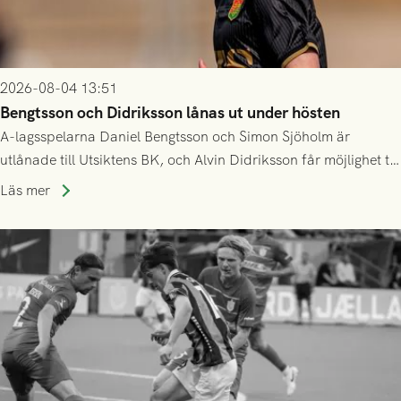
2026-08-04 13:51
Bengtsson och Didriksson lånas ut under hösten
A-lagsspelarna Daniel Bengtsson och Simon Sjöholm är
utlånade till Utsiktens BK, och Alvin Didriksson får möjlighet till
speltid i Hestrafors genom föreningssamarbete.
Läs mer