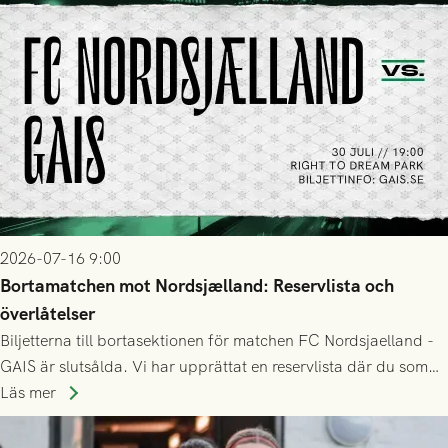
2026-07-16 9:00
Bortamatchen mot Nordsjælland: Reservlista och
överlåtelser
Biljetterna till bortasektionen för matchen FC Nordsjaelland -
GAIS är slutsålda. Vi har upprättat en reservlista där du som
ännu inte har någon biljett kan anmäla ditt intresse. Du kan
Läs mer
inte själv överlåta din biljett till någon annan.