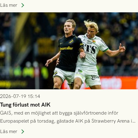
spelas den tredje kvalomgången kort därpå. Motståndare blir
Läs mer
då vinnaren i mötet mellan isländska Valur och HŠK Zrinjski
Mostar från Bosnien och Hercegovina.
2026-07-19 15:14
Tung förlust mot AIK
GAIS, med en möjlighet att bygga självförtroende inför
Europaspelet på torsdag, gästade AIK på Strawberry Arena i
Stockholm . Men trots konstant hotande i första halvlek av
Läs mer
GAIS så var det AIK, i andra halvlek, som höjde tempot och