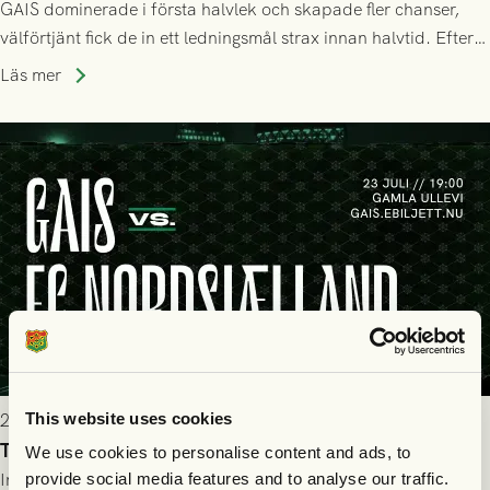
GAIS dominerade i första halvlek och skapade fler chanser,
välförtjänt fick de in ett ledningsmål strax innan halvtid. Efter
halvtidsvilan sjönk tempot när Nordsjälland tilläts ha mer av
Läs mer
bollen, men GAIS försvarade sig disciplinerat och säkrade en
seger! Matchfoto: Mikael Josefsson & Lasse Ekström
This website uses cookies
2026-07-22 19:00
Truppen till GAIS - FC Nordsjælland 23/7
We use cookies to personalise content and ads, to
Imorgon torsdag spelar GAIS herrar hemma mot FC
provide social media features and to analyse our traffic.