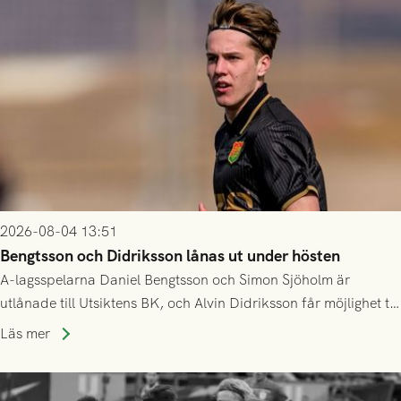
2026-08-04 13:51
Bengtsson och Didriksson lånas ut under hösten
A-lagsspelarna Daniel Bengtsson och Simon Sjöholm är
utlånade till Utsiktens BK, och Alvin Didriksson får möjlighet till
speltid i Hestrafors genom föreningssamarbete.
Läs mer