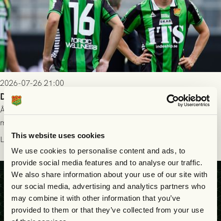
2026-07-26 21:00
Delad poäng mot Halmstads BK
Åter i Allsvenskan stod Halmstads BK för motståndet i en
match som vägde tungt till fördel för GAIS, men där poängen
delades efter dramatik på tilläggstid.
This website uses cookies
Läs mer
We use cookies to personalise content and ads, to
provide social media features and to analyse our traffic.
We also share information about your use of our site with
our social media, advertising and analytics partners who
may combine it with other information that you’ve
provided to them or that they’ve collected from your use