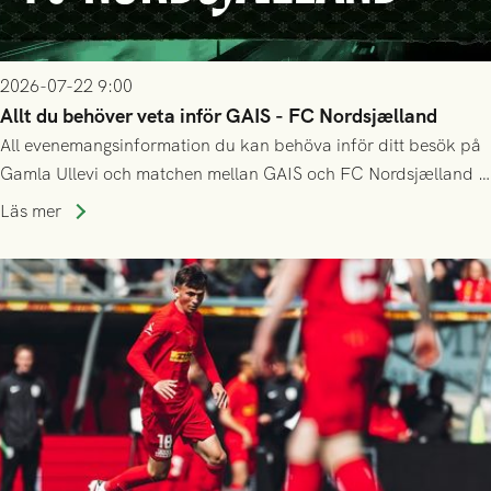
2026-07-22 9:00
Allt du behöver veta inför GAIS - FC Nordsjælland
All evenemangsinformation du kan behöva inför ditt besök på
Gamla Ullevi och matchen mellan GAIS och FC Nordsjælland i
kvalet till Conference League! Avspark kl 19.00 på torsdag
Läs mer
23/7.