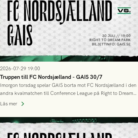
2026-07-29 19:00
Truppen till FC Nordsjælland - GAIS 30/7
Imorgon torsdag spelar GAIS borta mot FC Nordsjælland i den
andra kvalmatchen till Conference League på Right to Dream
Park! Fredrik Holmberg och ledarstaben har tagit ut följande
Läs mer
trupp till matchen: