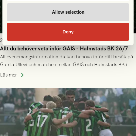
Allow selection
Deny
2026-07-25 9:00
Allt du behöver veta inför GAIS - Halmstads BK 26/7
All evenemangsinformation du kan behöva inför ditt besök på
Gamla Ullevi och matchen mellan GAIS och Halmstads BK i
Allsvenskan! Avspark kl 16.30 på söndag 26/7.
Läs mer