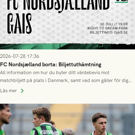
2026-07-28 17:36
FC Nordsjælland borta: Biljettuthämtning
All information om hur du byter ditt värdebevis mot
matchbiljett på plats i Danmark, samt vad som gäller för dig
som står på reservlista eller fått förhinder.
Läs mer