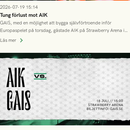
2026-07-19 15:14
Tung förlust mot AIK
GAIS, med en möjlighet att bygga självförtroende inför
Europaspelet på torsdag, gästade AIK på Strawberry Arena i
Stockholm . Men trots konstant hotande i första halvlek av
Läs mer
GAIS så var det AIK, i andra halvlek, som höjde tempot och
lyckades få in 2-0.