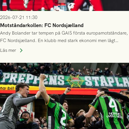
2026-07-21 11:30
Motståndarkollen: FC Nordsjælland
Andy Bolander tar tempen på GAIS första europamotståndare,
FC Nordsjælland. En klubb med stark ekonomi men lågt
publiksnitt, ett lag med både kollektiv styrka och individuell
Läs mer
finess.