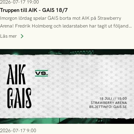
2026-07-17 19:00
Truppen till AIK - GAIS 18/7
Imorgon lördag spelar GAIS borta mot AIK på Strawberry
Arena! Fredrik Holmberg och ledarstaben har tagit ut följande
trupp till matchen:
Läs mer
2026-07-17 9:00