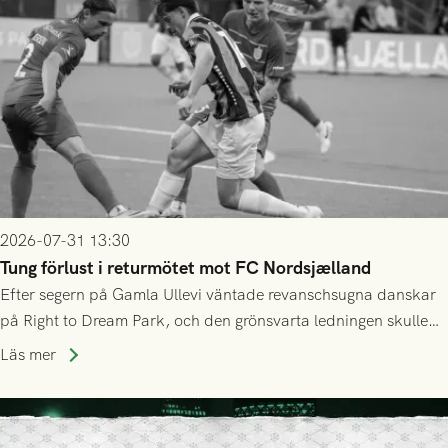
2026-07-31 13:30
Tung förlust i returmötet mot FC Nordsjælland
Efter segern på Gamla Ullevi väntade revanschsugna danskar
på Right to Dream Park, och den grönsvarta ledningen skulle
upphöra efter mindre än kvarten spelad. På lika mark visade
Läs mer
sig Nordsjälland numren för stora och matchen slutade i
tennissiffror och det grönsvarta europaäventyret tog slut.