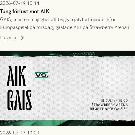
2026-07-19 15:14
Tung förlust mot AIK
GAIS, med en möjlighet att bygga självförtroende inför
Europaspelet på torsdag, gästade AIK på Strawberry Arena i
Stockholm . Men trots konstant hotande i första halvlek av
Läs mer
GAIS så var det AIK, i andra halvlek, som höjde tempot och
lyckades få in 2-0.
2026-07-17 19:00