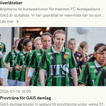
överlåtelser
Biljetterna till bortasektionen för matchen FC Nordsjaelland -
GAIS är slutsålda. Vi har upprättat en reservlista där du som
ännu inte har någon biljett kan anmäla ditt intresse. Du kan
Läs mer
inte själv överlåta din biljett till någon annan.
2026-07-15 18:00
Provträna för GAIS damlag
GAIS damlag bjuder in spelare till provträning under vecka 31,