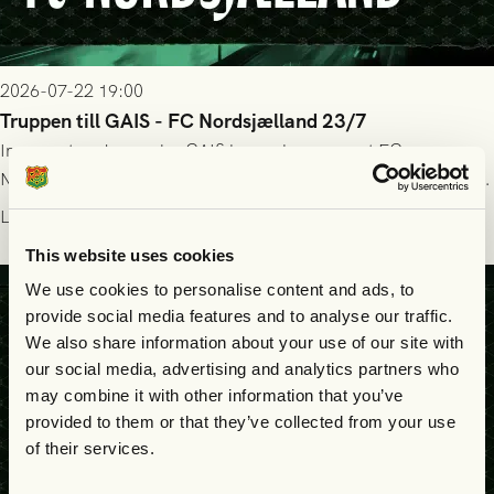
2026-07-22 19:00
Truppen till GAIS - FC Nordsjælland 23/7
Imorgon torsdag spelar GAIS herrar hemma mot FC
Nordsjælland på Gamla Ullevi med avspark kl 19.00! Fredrik
Holmberg och ledarstaben har tagit ut följande trupp till
Läs mer
matchen:
This website uses cookies
We use cookies to personalise content and ads, to
provide social media features and to analyse our traffic.
We also share information about your use of our site with
our social media, advertising and analytics partners who
may combine it with other information that you’ve
provided to them or that they’ve collected from your use
of their services.