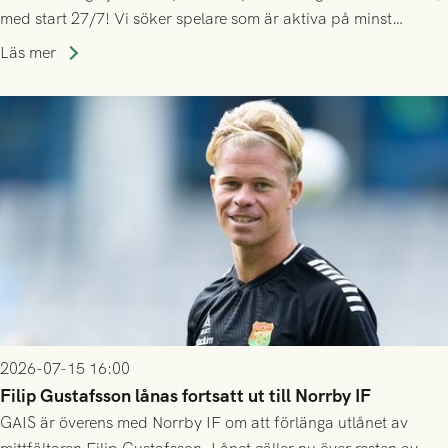
med start 27/7! Vi söker spelare som är aktiva på minst
division 3-nivå.
Läs mer
2026-07-15 16:00
Filip Gustafsson lånas fortsatt ut till Norrby IF
GAIS är överens med Norrby IF om att förlänga utlånet av