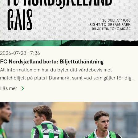
2026-07-28 17:36
FC Nordsjælland borta: Biljettuthämtning
All information om hur du byter ditt värdebevis mot
matchbiljett på plats i Danmark, samt vad som gäller för dig
som står på reservlista eller fått förhinder.
Läs mer