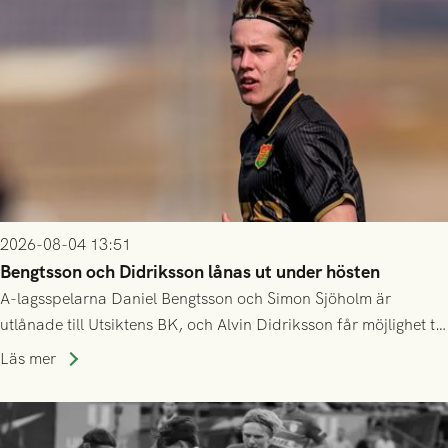
2026-08-04 13:51
Bengtsson och Didriksson lånas ut under hösten
A-lagsspelarna Daniel Bengtsson och Simon Sjöholm är
utlånade till Utsiktens BK, och Alvin Didriksson får möjlighet till
speltid i Hestrafors genom föreningssamarbete.
Läs mer