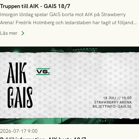
Truppen till AIK - GAIS 18/7
Imorgon lördag spelar GAIS borta mot AIK på Strawberry
Arena! Fredrik Holmberg och ledarstaben har tagit ut följande
trupp till matchen:
Läs mer
2026-07-17 9:00