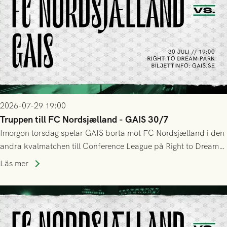
2026-07-29 19:00
Truppen till FC Nordsjælland - GAIS 30/7
Imorgon torsdag spelar GAIS borta mot FC Nordsjælland i den
andra kvalmatchen till Conference League på Right to Dream
Park! Fredrik Holmberg och ledarstaben har tagit ut följande
Läs mer
trupp till matchen: