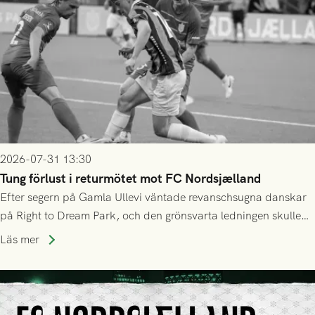
2026-07-31 13:30
Tung förlust i returmötet mot FC Nordsjælland
Efter segern på Gamla Ullevi väntade revanschsugna danskar
på Right to Dream Park, och den grönsvarta ledningen skulle
upphöra efter mindre än kvarten spelad. På lika mark visade
Läs mer
sig Nordsjälland numren för stora och matchen slutade i
tennissiffror och det grönsvarta europaäventyret tog slut.