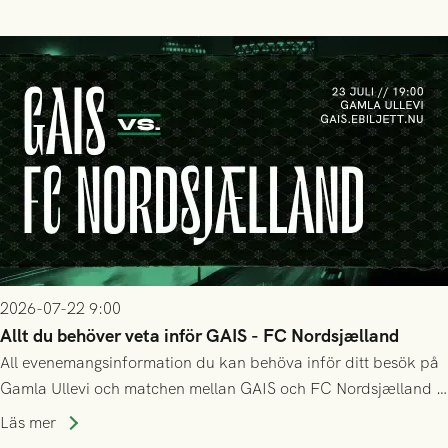
matchen:
2026-07-22 9:00
Allt du behöver veta inför GAIS - FC Nordsjælland
All evenemangsinformation du kan behöva inför ditt besök på
Gamla Ullevi och matchen mellan GAIS och FC Nordsjælland i
kvalet till Conference League! Avspark kl 19.00 på torsdag
Läs mer
23/7.