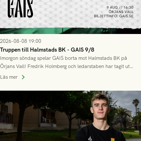
2026-08-08 19:00
Truppen till Halmstads BK - GAIS 9/8
Imorgon söndag spelar GAIS borta mot Halmstads BK på
Örjans Vall! Fredrik Holmberg och ledarstaben har tagit ut
följande trupp till matchen:
Läs mer