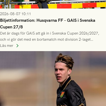
2026-08-07 10:11
Biljettinformation: Husqvarna FF - GAIS i Svenska
Cupen 27/8
Det är dags för GAIS att gå in i Svenska Cupen 2026/2027,
och vi gör det med en bortamatch mot division 2-laget
Husqvarna FF. Häng med och stötta grönsvart på plats!
Läs mer