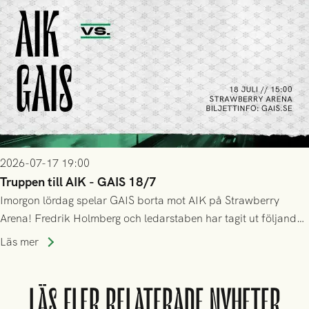
2026-07-17 19:00
Truppen till AIK - GAIS 18/7
Imorgon lördag spelar GAIS borta mot AIK på Strawberry
Arena! Fredrik Holmberg och ledarstaben har tagit ut följande
trupp till matchen:
Läs mer
LÄS FLER RELATERADE NYHETER