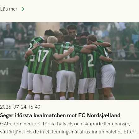
Allsvenskan! Avspark kl 16.30 på söndag 26/7.
Läs mer
2026-07-24 16:40
Seger i första kvalmatchen mot FC Nordsjælland
GAIS dominerade i första halvlek och skapade fler chanser,
välförtjänt fick de in ett ledningsmål strax innan halvtid. Efter