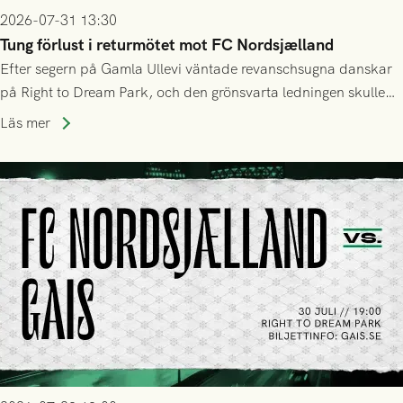
2026-07-31 13:30
Tung förlust i returmötet mot FC Nordsjælland
Efter segern på Gamla Ullevi väntade revanschsugna danskar
på Right to Dream Park, och den grönsvarta ledningen skulle
upphöra efter mindre än kvarten spelad. På lika mark visade
Läs mer
sig Nordsjälland numren för stora och matchen slutade i
tennissiffror och det grönsvarta europaäventyret tog slut.