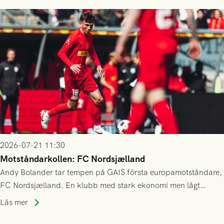
2026-07-21 11:30
Motståndarkollen: FC Nordsjælland
Andy Bolander tar tempen på GAIS första europamotståndare,
FC Nordsjælland. En klubb med stark ekonomi men lågt
publiksnitt, ett lag med både kollektiv styrka och individuell
Läs mer
finess.