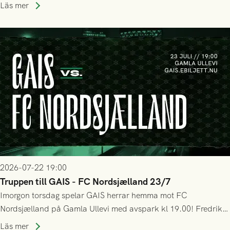
halvtidsvilan sjönk tempot när Nordsjälland tilläts ha mer av
Läs mer
bollen, men GAIS försvarade sig disciplinerat och säkrade en
seger! Matchfoto: Mikael Josefsson & Lasse Ekström
2026-07-22 19:00
Truppen till GAIS - FC Nordsjælland 23/7
Imorgon torsdag spelar GAIS herrar hemma mot FC
Nordsjælland på Gamla Ullevi med avspark kl 19.00! Fredrik
Holmberg och ledarstaben har tagit ut följande trupp till
Läs mer