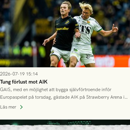
Mostar från Bosnien och Hercegovina.
2026-07-19 15:14
Tung förlust mot AIK
GAIS, med en möjlighet att bygga självförtroende inför
Europaspelet på torsdag, gästade AIK på Strawberry Arena i
Stockholm . Men trots konstant hotande i första halvlek av
Läs mer
GAIS så var det AIK, i andra halvlek, som höjde tempot och
lyckades få in 2-0.