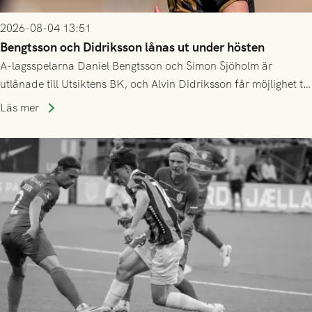
2026-08-04 13:51
Bengtsson och Didriksson lånas ut under hösten
A-lagsspelarna Daniel Bengtsson och Simon Sjöholm är
utlånade till Utsiktens BK, och Alvin Didriksson får möjlighet till
speltid i Hestrafors genom föreningssamarbete.
Läs mer