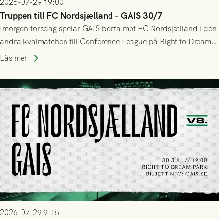
2026-07-29 19:00
Truppen till FC Nordsjælland - GAIS 30/7
Imorgon torsdag spelar GAIS borta mot FC Nordsjælland i den
andra kvalmatchen till Conference League på Right to Dream
Park! Fredrik Holmberg och ledarstaben har tagit ut följande
Läs mer
trupp till matchen:
2026-07-29 9:15