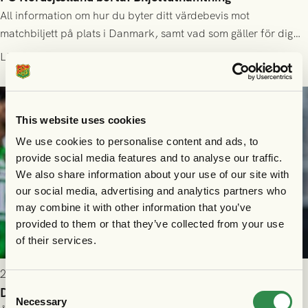
All information om hur du byter ditt värdebevis mot
matchbiljett på plats i Danmark, samt vad som gäller för dig
som står på reservlista eller fått förhinder.
Läs mer
This website uses cookies
We use cookies to personalise content and ads, to
provide social media features and to analyse our traffic.
We also share information about your use of our site with
our social media, advertising and analytics partners who
may combine it with other information that you’ve
provided to them or that they’ve collected from your use
of their services.
2026-07-26 21:00
Consent
Delad poäng mot Halmstads BK
Necessary
Selection