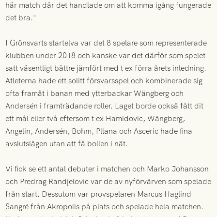
här match där det handlade om att komma igång fungerade
det bra."
I Grönsvarts startelva var det 8 spelare som representerade
klubben under 2018 och kanske var det därför som spelet
satt väsentligt bättre jämfört med t ex förra årets inledning.
Atleterna hade ett solitt försvarsspel och kombinerade sig
ofta framåt i banan med ytterbackar Wängberg och
Andersén i framträdande roller. Laget borde också fått dit
ett mål eller två eftersom t ex Hamidovic, Wängberg,
Angelin, Andersén, Bohm, Pllana och Asceric hade fina
avslutslägen utan att få bollen i nät.
Vi fick se ett antal debuter i matchen och Marko Johansson
och Predrag Randjelovic var de av nyförvärven som spelade
från start. Dessutom var provspelaren Marcus Haglind
Sangré från Akropolis på plats och spelade hela matchen.