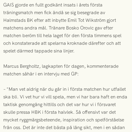
GAIS gjorde en fullt godkänt insats i årets första
träningsmatch men fick ändå se sig besegrade av
Halmstads BK efter att inbytte Emil Tot Wikström gjort
matchens andra mål. Tränare Bosko Orovic gav efter
matchen beröm till hela laget för den första timmens spel
och konstaterade att spelarna kroknade därefter och att
spelet därmed tappade sina linjer.
Marcus Bergholtz, lagkapten för dagen, kommenterade
matchen såhär i en intervju med GP:
– "Man vet aldrig när du går in i första matchen hur utfallet
ska bli. Vi vet hur vi vill spela, men vi har bara haft en enda
taktisk genomgång hittills och det var hur vi i försvaret
skulle pressa HBK i första halvlek. Så offensivt var det
mycket ryggmärgsbeteende, inspiration och spelförståelse
från oss. Det är inte det bästa på lång sikt, men i en sådan