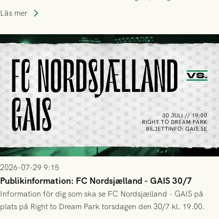
Park! Fredrik Holmberg och ledarstaben har tagit ut följande
Läs mer
trupp till matchen:
2026-07-29 9:15
Publikinformation: FC Nordsjælland - GAIS 30/7
Information för dig som ska se FC Nordsjælland - GAIS på
plats på Right to Dream Park torsdagen den 30/7 kl. 19.00.