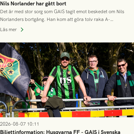
Nils Norlander har gått bort
Det är med stor sorg som GAIS tagit emot beskedet om Nils
Norlanders bortgång. Han kom att göra tolv raka A-
lagssäsonger i Grönsvart och är en av få spelare som i GAIS
Läs mer
gjort fler än 200 matcher.
2026-08-07 10:11
Biljettinformation: Husqvarna FF - GAIS i Svenska