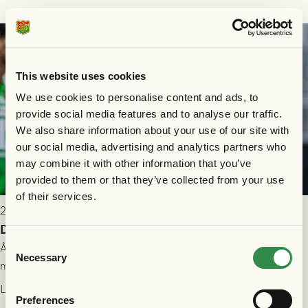
This website uses cookies
We use cookies to personalise content and ads, to
provide social media features and to analyse our traffic.
We also share information about your use of our site with
our social media, advertising and analytics partners who
may combine it with other information that you’ve
provided to them or that they’ve collected from your use
of their services.
2026-07-26 21:00
Delad poäng mot Halmstads BK
Consent
Åter i Allsvenskan stod Halmstads BK för motståndet i en
Necessary
Selection
match som vägde tungt till fördel för GAIS, men där poängen
delades efter dramatik på tilläggstid.
Läs mer
Preferences