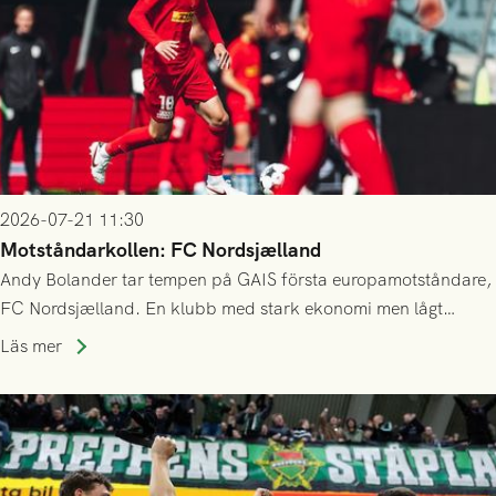
2026-07-21 11:30
Motståndarkollen: FC Nordsjælland
Andy Bolander tar tempen på GAIS första europamotståndare,
FC Nordsjælland. En klubb med stark ekonomi men lågt
publiksnitt, ett lag med både kollektiv styrka och individuell
Läs mer
finess.