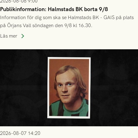
2026-08-08 9:00
Publikinformation: Halmstads BK borta 9/8
Information för dig som ska se Halmstads BK - GAIS på plats
på Örjans Vall söndagen den 9/8 kl 16.30.
Läs mer
2026-08-07 14:20