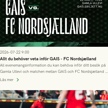
2026-07-22 9:00
Allt du behöver veta inför GAIS - FC Nordsjælland
All evenemangsinformation du kan behöva inför ditt besök på
Gamla Ullevi och matchen mellan GAIS och FC Nordsjælland i
kvalet till Conference League! Avspark kl 19.00 på torsdag
Läs mer
23/7.