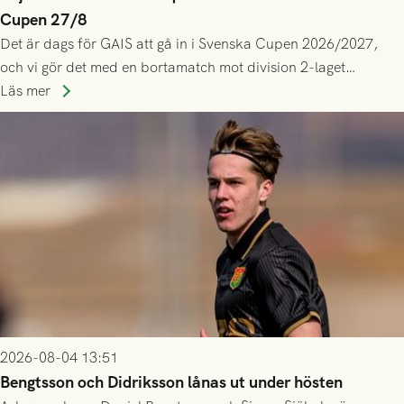
Cupen 27/8
Det är dags för GAIS att gå in i Svenska Cupen 2026/2027,
och vi gör det med en bortamatch mot division 2-laget
Husqvarna FF. Häng med och stötta grönsvart på plats!
Läs mer
2026-08-04 13:51
Bengtsson och Didriksson lånas ut under hösten