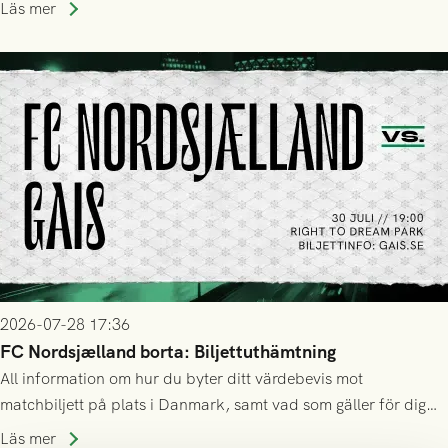
Läs mer
2026-07-28 17:36
FC Nordsjælland borta: Biljettuthämtning
All information om hur du byter ditt värdebevis mot
matchbiljett på plats i Danmark, samt vad som gäller för dig
som står på reservlista eller fått förhinder.
Läs mer