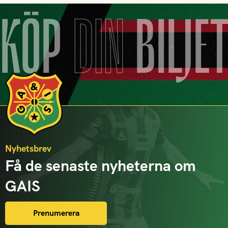
KÖP
DIN
BILJE
Nyhetsbrev
Få de senaste nyheterna om
GAIS
Prenumerera