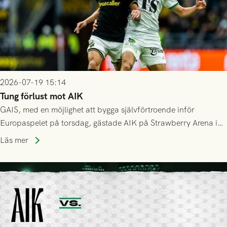
2026-07-19 15:14
Tung förlust mot AIK
GAIS, med en möjlighet att bygga självförtroende inför
Europaspelet på torsdag, gästade AIK på Strawberry Arena i
Stockholm . Men trots konstant hotande i första halvlek av
Läs mer
GAIS så var det AIK, i andra halvlek, som höjde tempot och
lyckades få in 2-0.