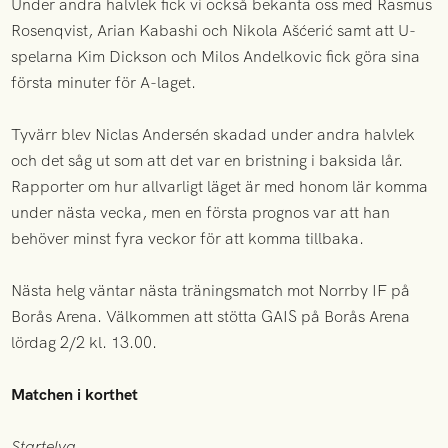
Under andra halvlek fick vi också bekanta oss med Rasmus
Rosenqvist, Arian Kabashi och Nikola Ašćerić samt att U-
spelarna Kim Dickson och Milos Andelkovic fick göra sina
första minuter för A-laget.
Tyvärr blev Niclas Andersén skadad under andra halvlek
och det såg ut som att det var en bristning i baksida lår.
Rapporter om hur allvarligt läget är med honom lär komma
under nästa vecka, men en första prognos var att han
behöver minst fyra veckor för att komma tillbaka.
Nästa helg väntar nästa träningsmatch mot Norrby IF på
Borås Arena. Välkommen att stötta GAIS på Borås Arena
lördag 2/2 kl. 13.00.
Matchen i korthet
Startelva