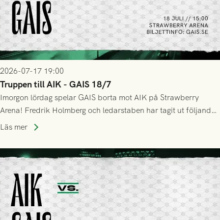
2026-07-17 19:00
Truppen till AIK - GAIS 18/7
Imorgon lördag spelar GAIS borta mot AIK på Strawberry
Arena! Fredrik Holmberg och ledarstaben har tagit ut följande
trupp till matchen:
Läs mer