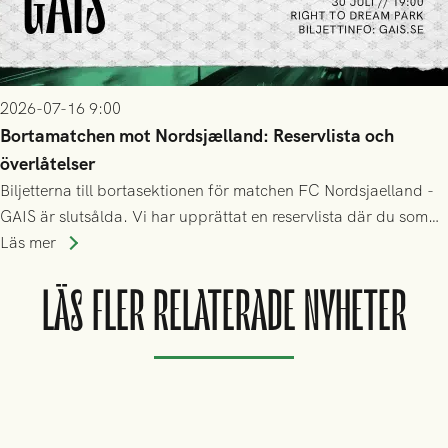
2026-07-16 9:00
Bortamatchen mot Nordsjælland: Reservlista och
överlåtelser
Biljetterna till bortasektionen för matchen FC Nordsjaelland -
GAIS är slutsålda. Vi har upprättat en reservlista där du som
ännu inte har någon biljett kan anmäla ditt intresse. Du kan
Läs mer
inte själv överlåta din biljett till någon annan.
LÄS FLER RELATERADE NYHETER