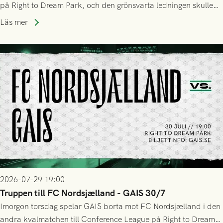
på Right to Dream Park, och den grönsvarta ledningen skulle
upphöra efter mindre än kvarten spelad. På lika mark visade
Läs mer
sig Nordsjälland numren för stora och matchen slutade i
tennissiffror och det grönsvarta europaäventyret tog slut.
2026-07-29 19:00
Truppen till FC Nordsjælland - GAIS 30/7
Imorgon torsdag spelar GAIS borta mot FC Nordsjælland i den
andra kvalmatchen till Conference League på Right to Dream