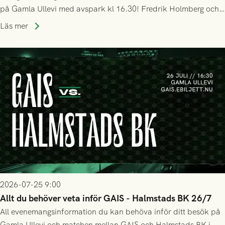
på Gamla Ullevi med avspark kl 16.30! Fredrik Holmberg och
ledarstaben har tagit ut följande trupp till matchen:
Läs mer
2026-07-25 9:00
Allt du behöver veta inför GAIS - Halmstads BK 26/7
All evenemangsinformation du kan behöva inför ditt besök på
Gamla Ullevi och matchen mellan GAIS och Halmstads BK i