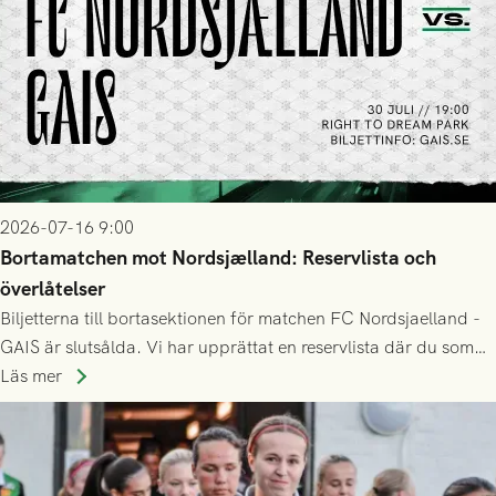
2026-07-16 9:00
Bortamatchen mot Nordsjælland: Reservlista och
överlåtelser
Biljetterna till bortasektionen för matchen FC Nordsjaelland -
GAIS är slutsålda. Vi har upprättat en reservlista där du som
ännu inte har någon biljett kan anmäla ditt intresse. Du kan
Läs mer
inte själv överlåta din biljett till någon annan.