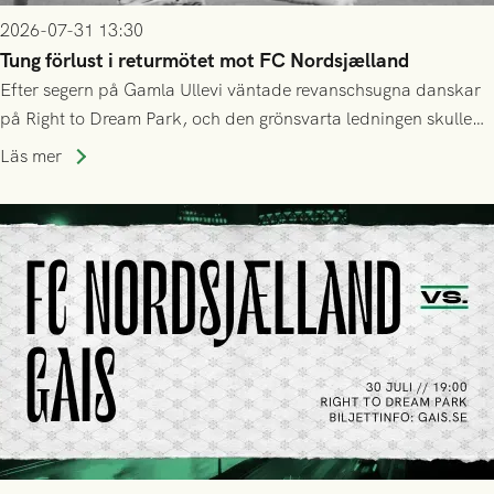
2026-07-31 13:30
Tung förlust i returmötet mot FC Nordsjælland
Efter segern på Gamla Ullevi väntade revanschsugna danskar
på Right to Dream Park, och den grönsvarta ledningen skulle
upphöra efter mindre än kvarten spelad. På lika mark visade
Läs mer
sig Nordsjälland numren för stora och matchen slutade i
tennissiffror och det grönsvarta europaäventyret tog slut.