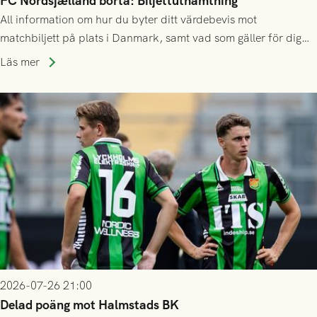
FC Nordsjælland borta: Biljettuthämtning
All information om hur du byter ditt värdebevis mot
matchbiljett på plats i Danmark, samt vad som gäller för dig
som står på reservlista eller fått förhinder.
Läs mer
2026-07-26 21:00
Delad poäng mot Halmstads BK