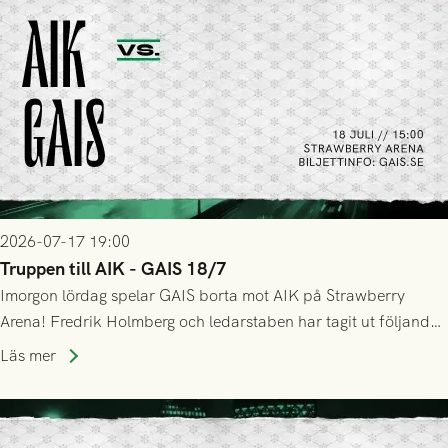
2026-07-17 19:00
Truppen till AIK - GAIS 18/7
Imorgon lördag spelar GAIS borta mot AIK på Strawberry
Arena! Fredrik Holmberg och ledarstaben har tagit ut följande
trupp till matchen:
Läs mer