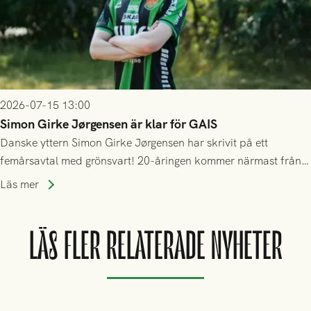
2026-07-15 13:00
Simon Girke Jørgensen är klar för GAIS
Danske yttern Simon Girke Jørgensen har skrivit på ett
femårsavtal med grönsvart! 20-åringen kommer närmast från
spel i färöiska Skála IF.
Läs mer
LÄS FLER RELATERADE NYHETER