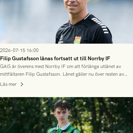
2026-07-15 16:00
Filip Gustafsson lånas fortsatt ut till Norrby IF
GAIS är överens med Norrby IF om att förlänga utlånet av
mittfältaren Filip Gustafsson. Lånet gäller nu över resten av
säsongen 2026.
Läs mer