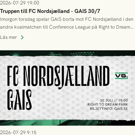
2026-07-29 19:00
Truppen till FC Nordsjælland - GAIS 30/7
Imorgon torsdag spelar GAIS borta mot FC Nordsjælland i den
andra kvalmatchen till Conference League på Right to Dream
Park! Fredrik Holmberg och ledarstaben har tagit ut följande
Läs mer
trupp till matchen:
2026-07-29 9:15