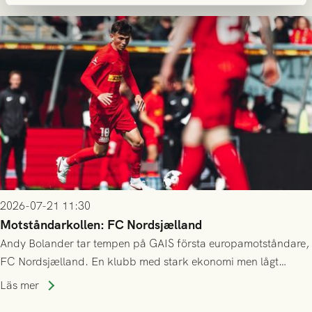
2026-07-21 11:30
Motståndarkollen: FC Nordsjælland
Andy Bolander tar tempen på GAIS första europamotståndare,
FC Nordsjælland. En klubb med stark ekonomi men lågt
publiksnitt, ett lag med både kollektiv styrka och individuell
Läs mer
finess.