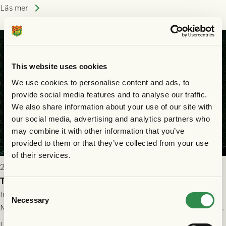
halvtidsvilan sjönk tempot när Nordsjälland tilläts ha mer av
Läs mer
bollen, men GAIS försvarade sig disciplinerat och säkrade en
seger! Matchfoto: Mikael Josefsson & Lasse Ekström
This website uses cookies
We use cookies to personalise content and ads, to
provide social media features and to analyse our traffic.
We also share information about your use of our site with
our social media, advertising and analytics partners who
may combine it with other information that you’ve
provided to them or that they’ve collected from your use
of their services.
2026-07-22 19:00
Truppen till GAIS - FC Nordsjælland 23/7
Consent
Imorgon torsdag spelar GAIS herrar hemma mot FC
Necessary
Selection
Nordsjælland på Gamla Ullevi med avspark kl 19.00! Fredrik
Holmberg och ledarstaben har tagit ut följande trupp till
Läs mer