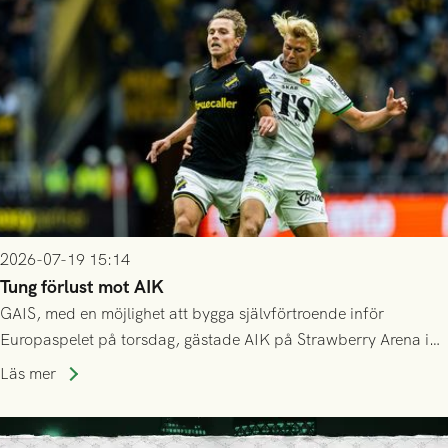
Mostar från Bosnien och Hercegovina.
2026-07-19 15:14
Tung förlust mot AIK
GAIS, med en möjlighet att bygga självförtroende inför
Europaspelet på torsdag, gästade AIK på Strawberry Arena i
Stockholm . Men trots konstant hotande i första halvlek av
Läs mer
GAIS så var det AIK, i andra halvlek, som höjde tempot och
lyckades få in 2-0.