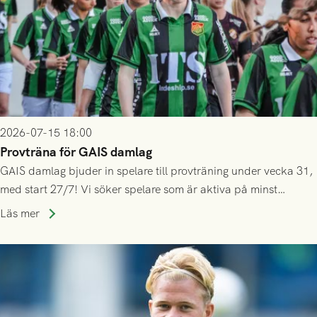
2026-07-15 18:00
Provträna för GAIS damlag
GAIS damlag bjuder in spelare till provträning under vecka 31,
med start 27/7! Vi söker spelare som är aktiva på minst
division 3-nivå.
Läs mer