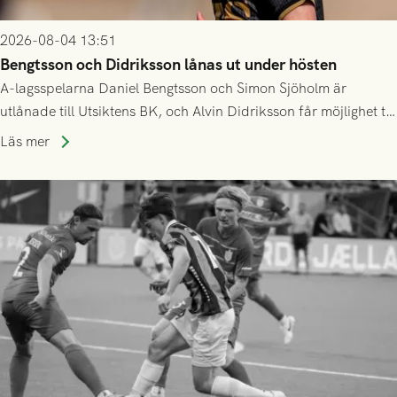
2026-08-04 13:51
Bengtsson och Didriksson lånas ut under hösten
A-lagsspelarna Daniel Bengtsson och Simon Sjöholm är
utlånade till Utsiktens BK, och Alvin Didriksson får möjlighet till
speltid i Hestrafors genom föreningssamarbete.
Läs mer