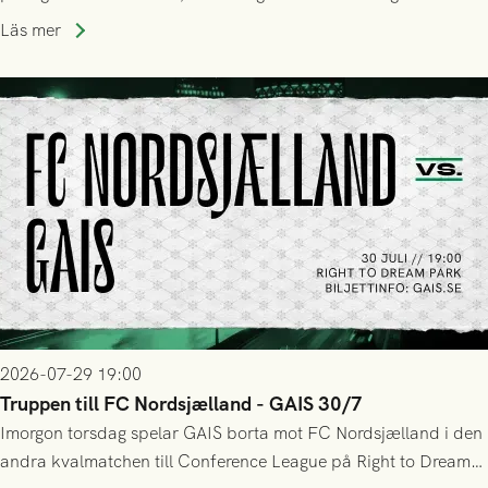
upphöra efter mindre än kvarten spelad. På lika mark visade
Läs mer
sig Nordsjälland numren för stora och matchen slutade i
tennissiffror och det grönsvarta europaäventyret tog slut.
2026-07-29 19:00
Truppen till FC Nordsjælland - GAIS 30/7
Imorgon torsdag spelar GAIS borta mot FC Nordsjælland i den
andra kvalmatchen till Conference League på Right to Dream