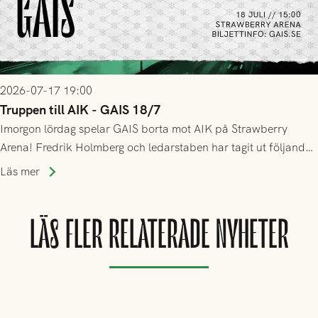
2026-07-17 19:00
Truppen till AIK - GAIS 18/7
Imorgon lördag spelar GAIS borta mot AIK på Strawberry
Arena! Fredrik Holmberg och ledarstaben har tagit ut följande
trupp till matchen:
Läs mer
LÄS FLER RELATERADE NYHETER