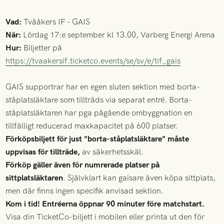
Vad:
Tvååkers IF - GAIS
När:
Lördag 17:e september kl 13.00, Varberg Energi Arena
Hur:
Biljetter på
https://tvaakersif.ticketco.events/se/sv/e/tif_gais
GAIS supportrar har en egen sluten sektion med borta-
ståplatsläktare som tillträds via separat entré. Borta-
ståplatsläktaren har pga pågående ombyggnation en
tillfälligt reducerad maxkapacitet på 600 platser.
Förköpsbiljett för just "borta-ståplatsläktare" måste
uppvisas för tillträde,
av säkerhetsskäl.
Förköp gäller även för numrerade platser på
sittplatsläktaren
. Självklart kan gaisare även köpa sittplats,
men där finns ingen specifik anvisad sektion.
Kom i tid! Entréerna öppnar 90 minuter före matchstart.
Visa din TicketCo-biljett i mobilen eller printa ut den för