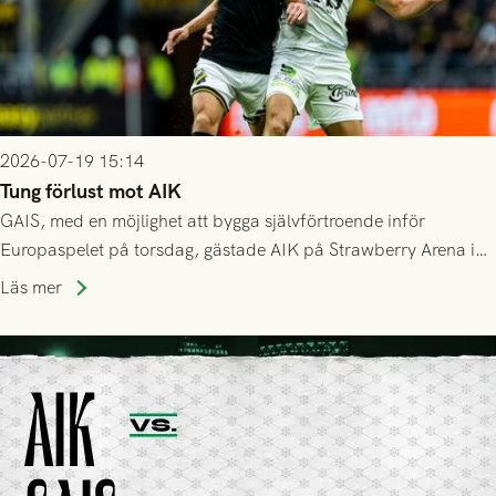
2026-07-19 15:14
Tung förlust mot AIK
GAIS, med en möjlighet att bygga självförtroende inför
Europaspelet på torsdag, gästade AIK på Strawberry Arena i
Stockholm . Men trots konstant hotande i första halvlek av
Läs mer
GAIS så var det AIK, i andra halvlek, som höjde tempot och
lyckades få in 2-0.