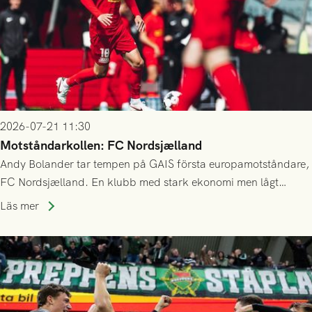
2026-07-21 11:30
Motståndarkollen: FC Nordsjælland
Andy Bolander tar tempen på GAIS första europamotståndare,
FC Nordsjælland. En klubb med stark ekonomi men lågt
publiksnitt, ett lag med både kollektiv styrka och individuell
Läs mer
finess.