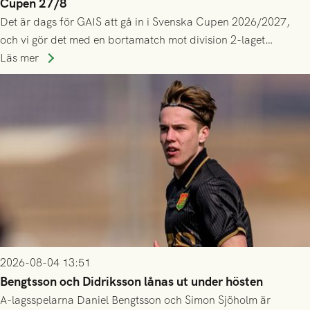
Cupen 27/8
Det är dags för GAIS att gå in i Svenska Cupen 2026/2027,
och vi gör det med en bortamatch mot division 2-laget
Husqvarna FF. Häng med och stötta grönsvart på plats!
Läs mer
2026-08-04 13:51
Bengtsson och Didriksson lånas ut under hösten
A-lagsspelarna Daniel Bengtsson och Simon Sjöholm är