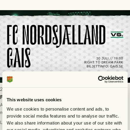
2026-07-28 17:36
FC Nordsjælland borta: Biljettuthämtning
This website uses cookies
All information om hur du byter ditt värdebevis mot
We use cookies to personalise content and ads, to
matchbiljett på plats i Danmark, samt vad som gäller för dig
provide social media features and to analyse our traffic.
som står på reservlista eller fått förhinder.
Läs mer
We also share information about your use of our site with
our social media, advertising and analytics partners who