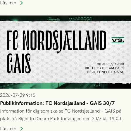
Park! Fredrik Holmberg och ledarstaben har tagit ut följande
Läs mer
trupp till matchen:
2026-07-29 9:15
Publikinformation: FC Nordsjælland - GAIS 30/7
Information för dig som ska se FC Nordsjælland - GAIS på
plats på Right to Dream Park torsdagen den 30/7 kl. 19.00.
Läs mer