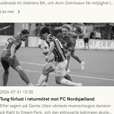
utlånade till Utsiktens BK, och Alvin Didriksson får möjlighet till
speltid i Hestrafors genom föreningssamarbete.
Läs mer
2026-07-31 13:30
Tung förlust i returmötet mot FC Nordsjælland
Efter segern på Gamla Ullevi väntade revanschsugna danskar
på Right to Dream Park, och den grönsvarta ledningen skulle