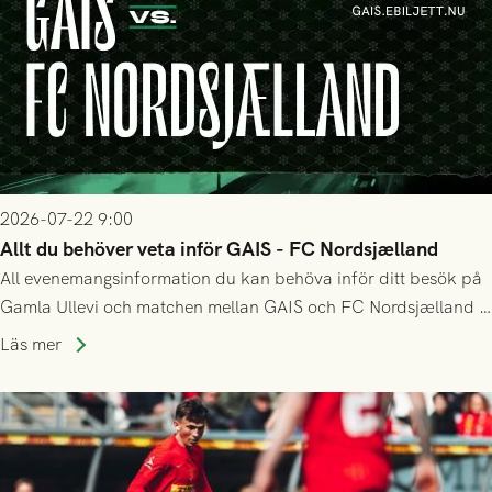
2026-07-22 9:00
Allt du behöver veta inför GAIS - FC Nordsjælland
All evenemangsinformation du kan behöva inför ditt besök på
Gamla Ullevi och matchen mellan GAIS och FC Nordsjælland i
kvalet till Conference League! Avspark kl 19.00 på torsdag
Läs mer
23/7.