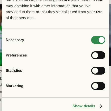
may combine it with other information that you’ve
provided to them or that they’ve collected from your use
of their services.
Consent
Necessary
Selection
Preferences
Statistics
2026-07-26 21:00
Delad poäng mot Halmstads BK
Åter i Allsvenskan stod Halmstads BK för motståndet i en
Marketing
match som vägde tungt till fördel för GAIS, men där poängen
delades efter dramatik på tilläggstid.
Läs mer
Show details