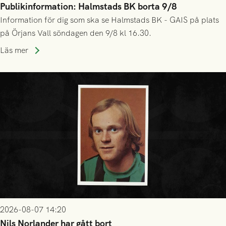
Publikinformation: Halmstads BK borta 9/8
Information för dig som ska se Halmstads BK - GAIS på plats
på Örjans Vall söndagen den 9/8 kl 16.30.
Läs mer
2026-08-07 14:20
Nils Norlander har gått bort