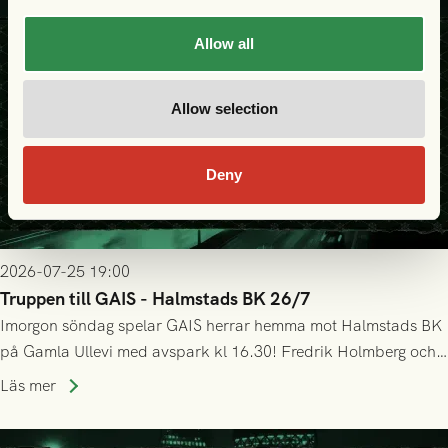
Allow all
Allow selection
Deny
2026-07-25 19:00
Truppen till GAIS - Halmstads BK 26/7
Imorgon söndag spelar GAIS herrar hemma mot Halmstads BK
på Gamla Ullevi med avspark kl 16.30! Fredrik Holmberg och
ledarstaben har tagit ut följande trupp till matchen:
Läs mer