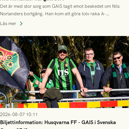
Det är med stor sorg som GAIS tagit emot beskedet om Nils
Norlanders bortgång. Han kom att göra tolv raka A-
lagssäsonger i Grönsvart och är en av få spelare som i GAIS
Läs mer
gjort fler än 200 matcher.
2026-08-07 10:11
Biljettinformation: Husqvarna FF - GAIS i Svenska