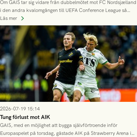
Om GAIS tar sig vidare från dubbelmötet mot FC Nordsjælland
i den andra kvalomgången till UEFA Conference League så
spelas den tredje kvalomgången kort därpå. Motståndare blir
Läs mer
då vinnaren i mötet mellan isländska Valur och HŠK Zrinjski
Mostar från Bosnien och Hercegovina.
2026-07-19 15:14
Tung förlust mot AIK
GAIS, med en möjlighet att bygga självförtroende inför
Europaspelet på torsdag, gästade AIK på Strawberry Arena i