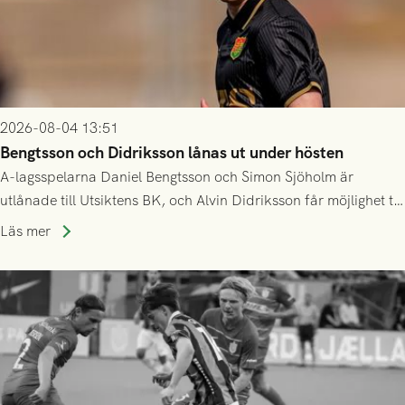
2026-08-04 13:51
Bengtsson och Didriksson lånas ut under hösten
A-lagsspelarna Daniel Bengtsson och Simon Sjöholm är
utlånade till Utsiktens BK, och Alvin Didriksson får möjlighet till
speltid i Hestrafors genom föreningssamarbete.
Läs mer