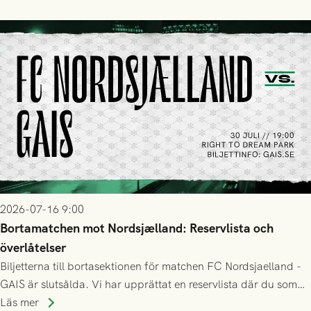
2026-07-16 9:00
Bortamatchen mot Nordsjælland: Reservlista och
överlåtelser
Biljetterna till bortasektionen för matchen FC Nordsjaelland -
GAIS är slutsålda. Vi har upprättat en reservlista där du som
ännu inte har någon biljett kan anmäla ditt intresse. Du kan
Läs mer