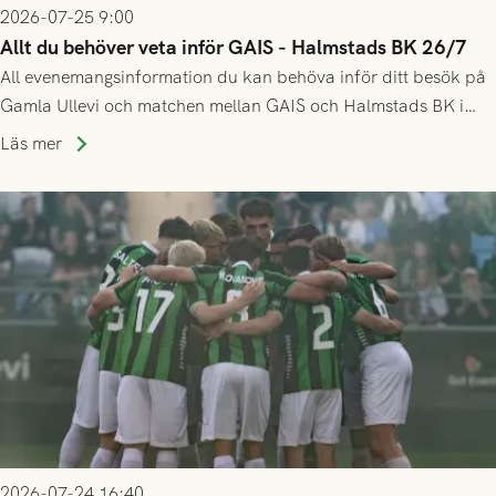
2026-07-25 9:00
Allt du behöver veta inför GAIS - Halmstads BK 26/7
All evenemangsinformation du kan behöva inför ditt besök på
Gamla Ullevi och matchen mellan GAIS och Halmstads BK i
Allsvenskan! Avspark kl 16.30 på söndag 26/7.
Läs mer
2026-07-24 16:40