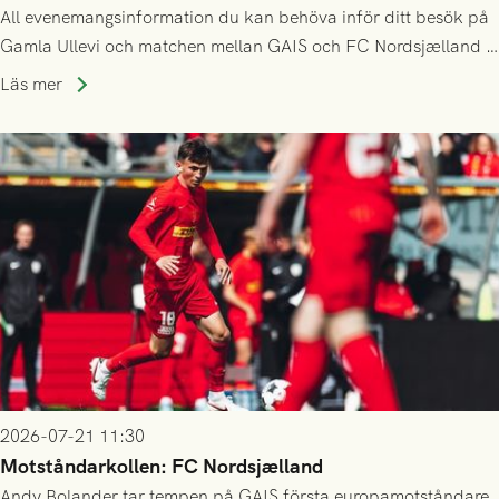
All evenemangsinformation du kan behöva inför ditt besök på
Gamla Ullevi och matchen mellan GAIS och FC Nordsjælland i
kvalet till Conference League! Avspark kl 19.00 på torsdag
Läs mer
23/7.
2026-07-21 11:30
Motståndarkollen: FC Nordsjælland
Andy Bolander tar tempen på GAIS första europamotståndare,