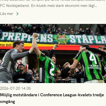
FC Nordsjælland. En klubb med stark ekonomi men lågt
publiksnitt, ett lag med både kollektiv styrka och individuell
Läs mer
finess.
2026-07-20 14:35
Möjlig motståndare i Conference League-kvalets tredje
omgång