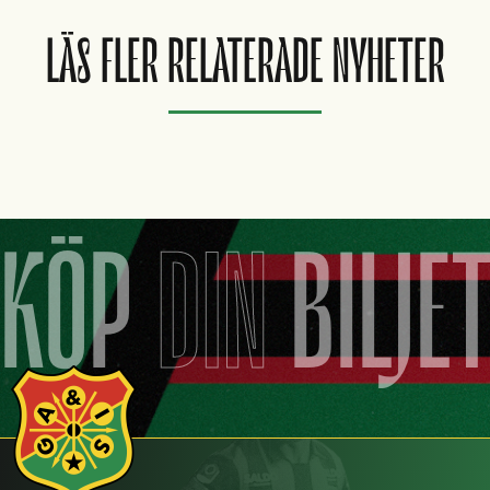
inte själv överlåta din biljett till någon annan.
LÄS FLER RELATERADE NYHETER
KÖP
DIN
BILJE