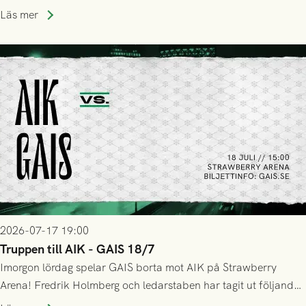
Stockholm . Men trots konstant hotande i första halvlek av
Läs mer
GAIS så var det AIK, i andra halvlek, som höjde tempot och
lyckades få in 2-0.
2026-07-17 19:00
Truppen till AIK - GAIS 18/7
Imorgon lördag spelar GAIS borta mot AIK på Strawberry
Arena! Fredrik Holmberg och ledarstaben har tagit ut följande
trupp till matchen: