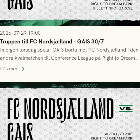
2026-07-29 19:00
Truppen till FC Nordsjælland - GAIS 30/7
Imorgon torsdag spelar GAIS borta mot FC Nordsjælland i den
andra kvalmatchen till Conference League på Right to Dream
Park! Fredrik Holmberg och ledarstaben har tagit ut följande
Läs mer
trupp till matchen: