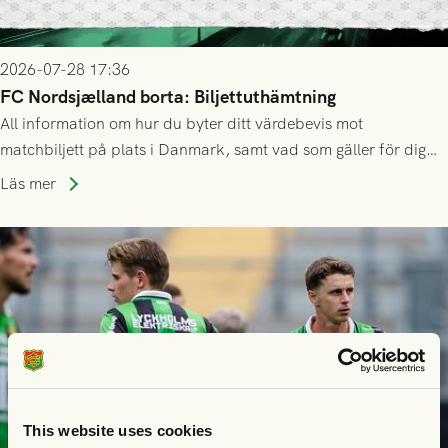
2026-07-28 17:36
FC Nordsjælland borta: Biljettuthämtning
All information om hur du byter ditt värdebevis mot
matchbiljett på plats i Danmark, samt vad som gäller för dig
som står på reservlista eller fått förhinder.
Läs mer
This website uses cookies