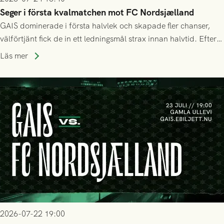
Seger i första kvalmatchen mot FC Nordsjælland
GAIS dominerade i första halvlek och skapade fler chanser,
välförtjänt fick de in ett ledningsmål strax innan halvtid. Efter
halvtidsvilan sjönk tempot när Nordsjälland tilläts ha mer av
Läs mer
bollen, men GAIS försvarade sig disciplinerat och säkrade en
seger! Matchfoto: Mikael Josefsson & Lasse Ekström
2026-07-22 19:00