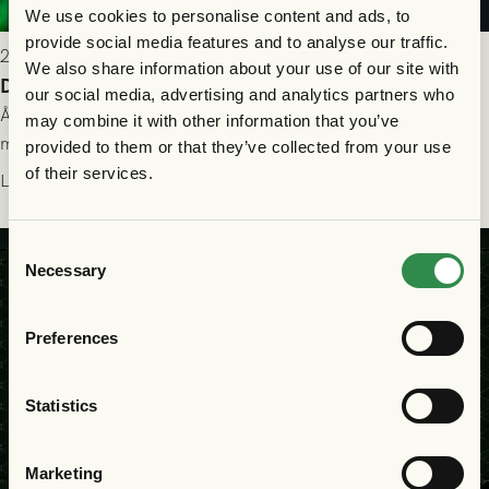
We use cookies to personalise content and ads, to
provide social media features and to analyse our traffic.
2026-07-26 21:00
We also share information about your use of our site with
Delad poäng mot Halmstads BK
our social media, advertising and analytics partners who
Åter i Allsvenskan stod Halmstads BK för motståndet i en
may combine it with other information that you’ve
match som vägde tungt till fördel för GAIS, men där poängen
provided to them or that they’ve collected from your use
delades efter dramatik på tilläggstid.
of their services.
Läs mer
Consent
Necessary
Selection
Preferences
Statistics
Marketing