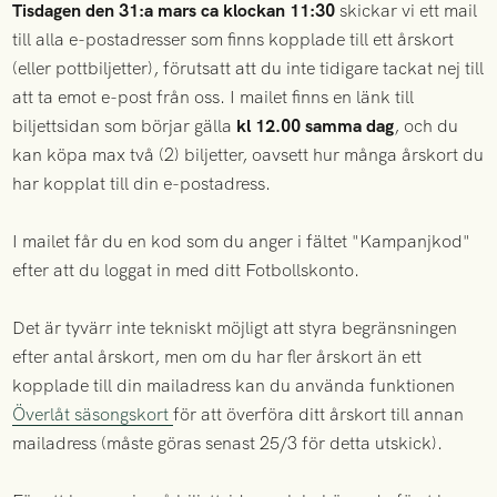
Tisdagen den 31:a mars ca klockan 11:30
skickar vi ett mail
till alla e-postadresser som finns kopplade till ett årskort
(eller pottbiljetter), förutsatt att du inte tidigare tackat nej till
att ta emot e-post från oss. I mailet finns en länk till
biljettsidan som börjar gälla
kl 12.00 samma dag
, och du
kan köpa max två (2) biljetter, oavsett hur många årskort du
har kopplat till din e-postadress.
I mailet får du en kod som du anger i fältet "Kampanjkod"
efter att du loggat in med ditt Fotbollskonto.
Det är tyvärr inte tekniskt möjligt att styra begränsningen
efter antal årskort, men om du har fler årskort än ett
kopplade till din mailadress kan du använda funktionen
Överlåt säsongskort
för att överföra ditt årskort till annan
mailadress (måste göras senast 25/3 för detta utskick).