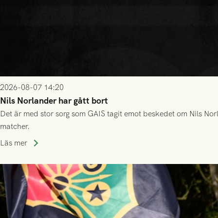
2026-08-07 14:20
Nils Norlander har gått bort
Det är med stor sorg som GAIS tagit emot beskedet om Nils Norl
matcher.
Läs mer