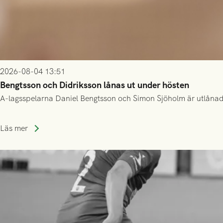
2026-08-04 13:51
Bengtsson och Didriksson lånas ut under hösten
A-lagsspelarna Daniel Bengtsson och Simon Sjöholm är utlånade t
Läs mer