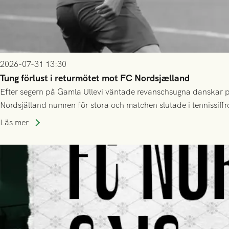
2026-07-31 13:30
Tung förlust i returmötet mot FC Nordsjælland
Efter segern på Gamla Ullevi väntade revanschsugna danskar på
Nordsjälland numren för stora och matchen slutade i tennissiffr
Läs mer