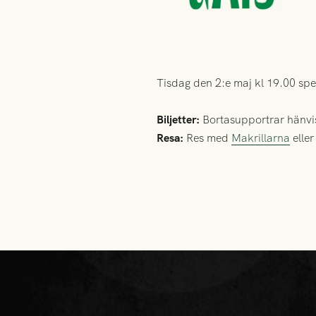
Tisdag den 2:e maj kl 19.00 spe
Biljetter:
Bortasupportrar hänvisa
Resa:
Res med
Makrillarna
elle