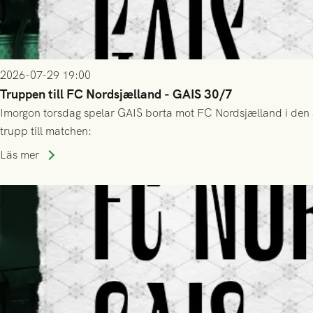
2026-07-29 19:00
Truppen till FC Nordsjælland - GAIS 30/7
Imorgon torsdag spelar GAIS borta mot FC Nordsjælland i den a
trupp till matchen:
Läs mer