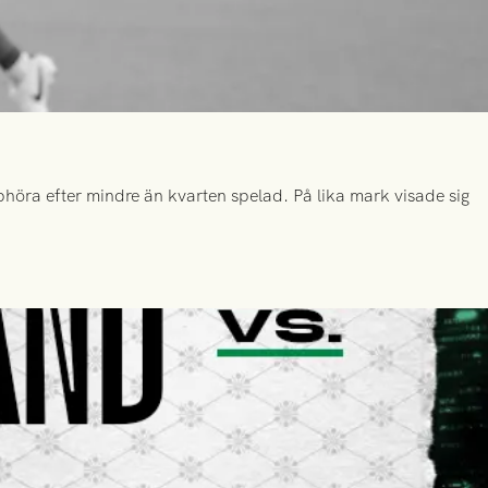
höra efter mindre än kvarten spelad. På lika mark visade sig