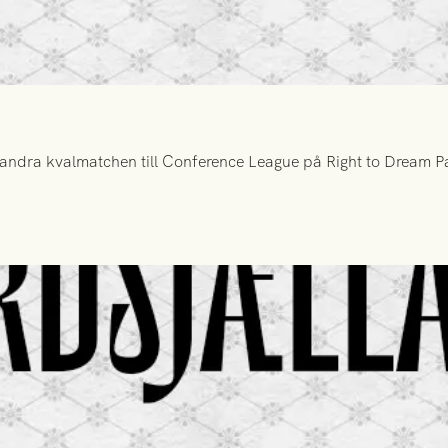
ndra kvalmatchen till Conference League på Right to Dream Par