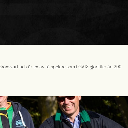
önsvart och är en av få spelare som i GAIS gjort fler än 200