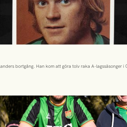
anders bortgång. Han kom att göra tolv raka A-lagssäsonger i Gr